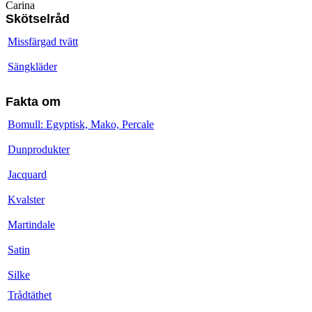
Carina
Skötselråd
Missfärgad tvätt
Sängkläder
Fakta om
Bomull: Egyptisk, Mako, Percale
Dunprodukter
Jacquard
Kvalster
Martindale
Satin
Silke
Trådtäthet