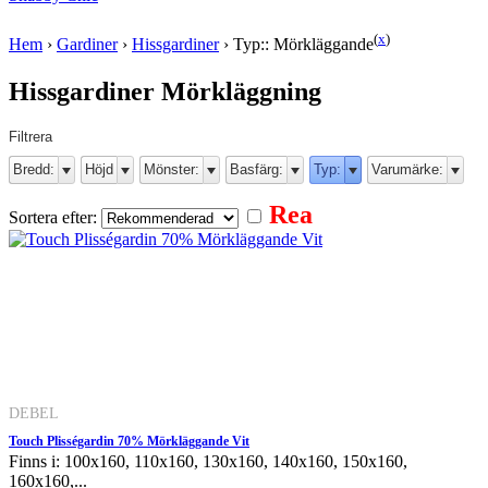
(
x
)
Hem
›
Gardiner
›
Hissgardiner
›
Typ:: Mörkläggande
Hissgardiner Mörkläggning
Filtrera
Bredd:
Höjd
Mönster:
Basfärg:
Typ:
Varumärke:
Rea
Sortera efter:
DEBEL
Touch Plisségardin 70% Mörkläggande Vit
Finns i: 100x160, 110x160, 130x160, 140x160, 150x160,
160x160,...