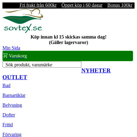
Fri frakt från 600kr
Öppet köp i 60 dagar
Bonus 100kr
Köp innan kl 15 skickas samma dag!
(Gäller lagervaror)
Min Sida
Varukorg
Sök produkt, varumärke
NYHETER
OUTLET
Bad
Barnartiklar
Belysning
Dofter
Fritid
Förvaring