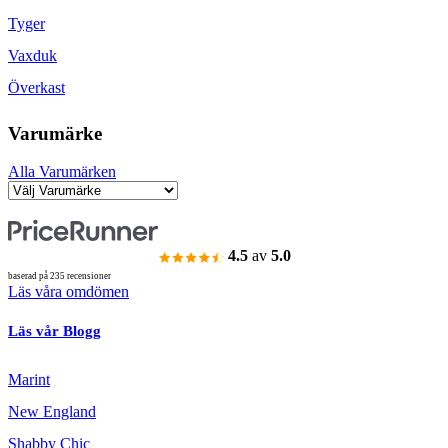
Tyger
Vaxduk
Överkast
Varumärke
Alla Varumärken
4.5
av
5.0
baserad på 235 recensioner
Läs våra omdömen
Läs vår Blogg
Marint
New England
Shabby Chic