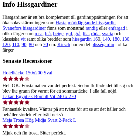
Info Hissgardiner
Hissgardiner är ett bra komplement till gardinuppsättningen för att
öka solavskärmningen som
Hasta
mörkläggande hissgardin
.
Svanefors hissgardiner
finns som mönstrad
randig
eller
enfärgad
i
olika färger som
rosa
,
blå
,
beige
,
gul
,
grå
,
lila
,
röda
,
svarta
och
klassiska
vit
samt olika bredder som
hissgardin 16
0,
140
,
180
,
130
,
120
,
110
,
90
,
80
och
70
cm.
Kirsch
har en del
plisségardin
i olika
färger.
Senaste Recensioner
Hotelltäcke 150x200 Sval
Helt OK. Första natten var det perfekt. Sedan fluffade det till sig och
blev lite grann för varmt för ett sommartäcke. I alla fall nöjd.
Lakan Egyptisk Bomull Vit 240 x 270
Fantastisk kvalitet. Väntar på att tvätta för att se att det håller och
behåller storlek efter tvätt också.
Meja Trosa Hög Midja Svart 2-Pack L
Mjuk och fin trosa. Sitter perfekt.