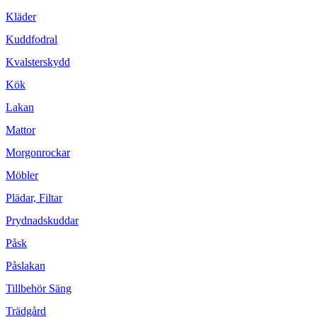
Kläder
Kuddfodral
Kvalsterskydd
Kök
Lakan
Mattor
Morgonrockar
Möbler
Plädar, Filtar
Prydnadskuddar
Påsk
Påslakan
Tillbehör Säng
Trädgård