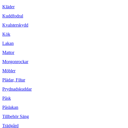
Kläder
Kuddfodral
Kvalsterskydd
Kök
Lakan
Mattor
Morgonrockar
Möbler
Plädar, Filtar
Prydnadskuddar
Påsk
Påslakan
Tillbehör Säng
Trädgård