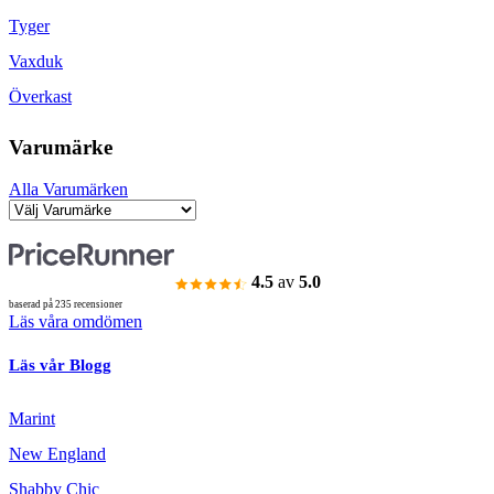
Tyger
Vaxduk
Överkast
Varumärke
Alla Varumärken
4.5
av
5.0
baserad på 235 recensioner
Läs våra omdömen
Läs vår Blogg
Marint
New England
Shabby Chic