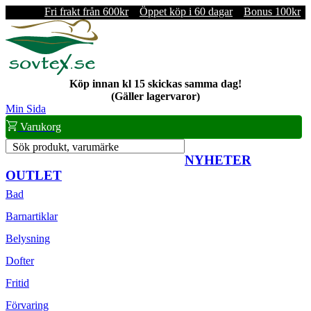
Fri frakt från 600kr
Öppet köp i 60 dagar
Bonus 100kr
Köp innan kl 15 skickas samma dag!
(Gäller lagervaror)
Min Sida
Varukorg
Sök produkt, varumärke
NYHETER
OUTLET
Bad
Barnartiklar
Belysning
Dofter
Fritid
Förvaring