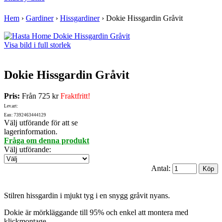
Hem
›
Gardiner
›
Hissgardiner
›
Dokie Hissgardin Gråvit
Visa bild i full storlek
Dokie Hissgardin Gråvit
Pris:
Från
725 kr
Fraktfritt!
Lev.art:
Ean: 7392463444129
Välj utförande för att se
lagerinformation.
Fråga om denna produkt
Välj utförande
:
Antal:
Stilren hissgardin i mjukt tyg i en snygg gråvit nyans.
Dokie är mörkläggande till 95% och enkel att montera med
klickmontage.