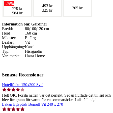
-25%
493 kr
205 kr
779 kr
325 kr
584 kr
Information om: Gardiner
Bredd:
80;100;120 cm
Höjd
160 cm
Mönster:
Enfärgat
Basfärg:
Vit
Upphängning:
Kanal
Typ:
Hissgardin
Varumärke:
Hasta Home
Senaste Recensioner
Hotelltäcke 150x200 Sval
Helt OK. Första natten var det perfekt. Sedan fluffade det till sig och
blev lite grann för varmt för ett sommartäcke. I alla fall nöjd.
Lakan Egyptisk Bomull Vit 240 x 270