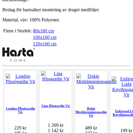
Beslag för barnsäker montering av draget medföljer.
Material, väv: 100% Polyester.
Finns i Storlek:
80x160 cm
100x160 cm
120x160 cm
Lina Hissgardin Vit
London Plisségardin
Dokie
Enfärgad Li
Vit
Mörkläggningsgardin
Knythissgardi
Vit
1 269 kr
229 kr
489 kr
1 142 kr
199 kr