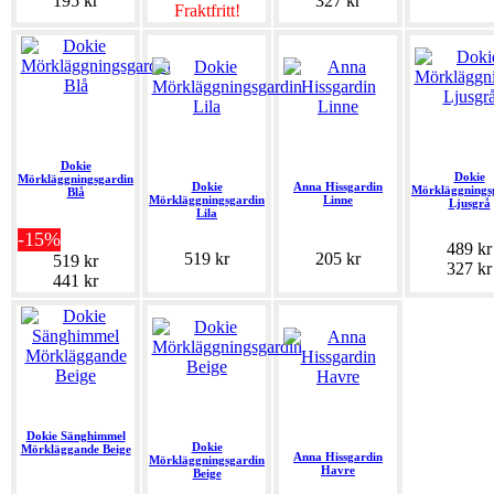
195 kr
327 kr
Fraktfritt!
Dokie
Dokie
Mörkläggningsgardin
Dokie
Anna Hissgardin
Mörkläggnings
Blå
Mörkläggningsgardin
Linne
Ljusgrå
Lila
-15%
489 kr
519 kr
205 kr
519 kr
327 kr
441 kr
Dokie Sänghimmel
Dokie
Mörkläggande Beige
Anna Hissgardin
Mörkläggningsgardin
Havre
Beige