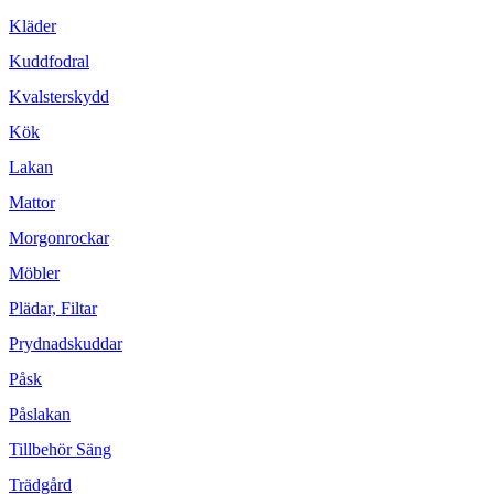
Kläder
Kuddfodral
Kvalsterskydd
Kök
Lakan
Mattor
Morgonrockar
Möbler
Plädar, Filtar
Prydnadskuddar
Påsk
Påslakan
Tillbehör Säng
Trädgård