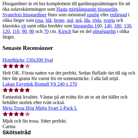
Hissgardiner är ett bra komplement till gardinuppsättningen för att
öka solavskärmningen som
Hasta
mörkläggande hissgardin
.
Svanefors hissgardiner
finns som mönstrad
randig
eller
enfärgad
i
olika färger som
rosa
,
blå
,
beige
,
gul
,
grå
,
lila
,
röda
,
svarta
och
klassiska
vit
samt olika bredder som
hissgardin 16
0,
140
,
180
,
130
,
120
,
110
,
90
,
80
och
70
cm.
Kirsch
har en del
plisségardin
i olika
färger.
Senaste Recensioner
Hotelltäcke 150x200 Sval
Helt OK. Första natten var det perfekt. Sedan fluffade det till sig och
blev lite grann för varmt för ett sommartäcke. I alla fall nöjd.
Lakan Egyptisk Bomull Vit 240 x 270
Fantastisk kvalitet. Väntar på att tvätta för att se att det håller och
behåller storlek efter tvätt också.
Meja Trosa Hög Midja Svart 2-Pack L
Mjuk och fin trosa. Sitter perfekt.
Carina
Skötselråd