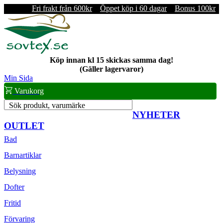
Fri frakt från 600kr
Öppet köp i 60 dagar
Bonus 100kr
Köp innan kl 15 skickas samma dag!
(Gäller lagervaror)
Min Sida
Varukorg
Sök produkt, varumärke
NYHETER
OUTLET
Bad
Barnartiklar
Belysning
Dofter
Fritid
Förvaring