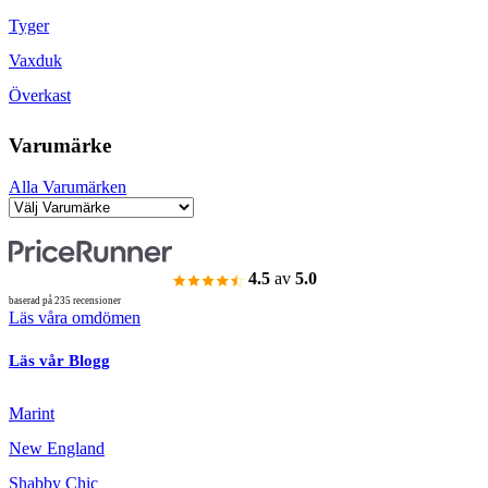
Tyger
Vaxduk
Överkast
Varumärke
Alla Varumärken
4.5
av
5.0
baserad på 235 recensioner
Läs våra omdömen
Läs vår Blogg
Marint
New England
Shabby Chic