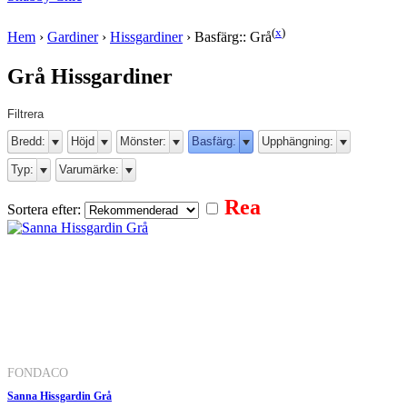
(
x
)
Hem
›
Gardiner
›
Hissgardiner
›
Basfärg:: Grå
Grå Hissgardiner
Filtrera
Bredd:
Höjd
Mönster:
Basfärg:
Upphängning:
Typ:
Varumärke:
Rea
Sortera efter:
FONDACO
Sanna Hissgardin Grå