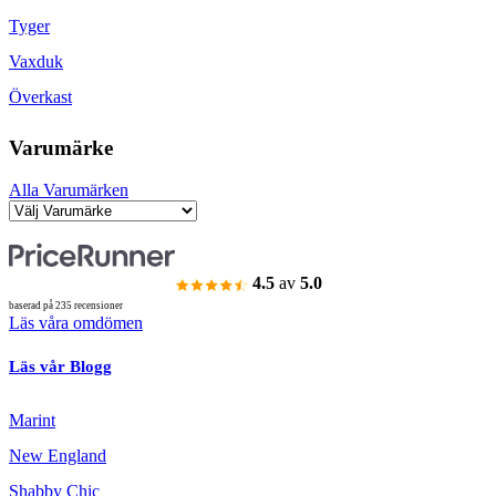
Tyger
Vaxduk
Överkast
Varumärke
Alla Varumärken
4.5
av
5.0
baserad på 235 recensioner
Läs våra omdömen
Läs vår Blogg
Marint
New England
Shabby Chic