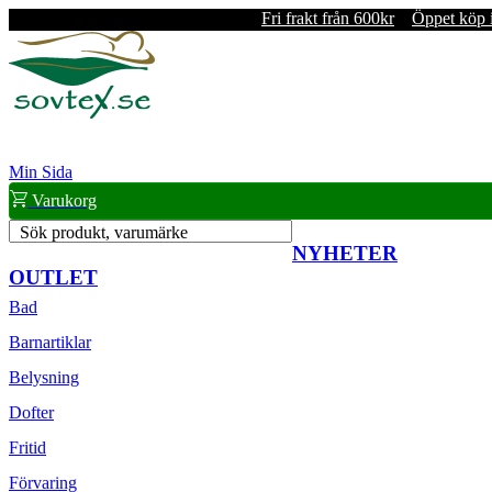
Fri frakt från 600kr
Öppet köp 
Min Sida
Varukorg
Sök produkt, varumärke
NYHETER
OUTLET
Bad
Barnartiklar
Belysning
Dofter
Fritid
Förvaring