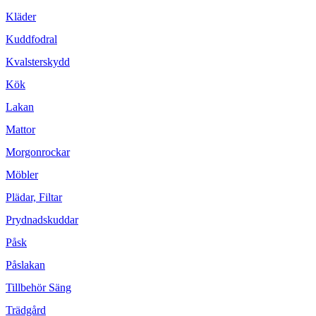
Kläder
Kuddfodral
Kvalsterskydd
Kök
Lakan
Mattor
Morgonrockar
Möbler
Plädar, Filtar
Prydnadskuddar
Påsk
Påslakan
Tillbehör Säng
Trädgård