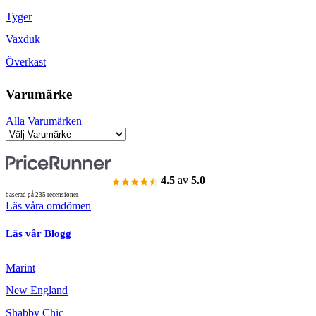
Tyger
Vaxduk
Överkast
Varumärke
Alla Varumärken
4.5
av
5.0
baserad på 235 recensioner
Läs våra omdömen
Läs vår Blogg
Marint
New England
Shabby Chic