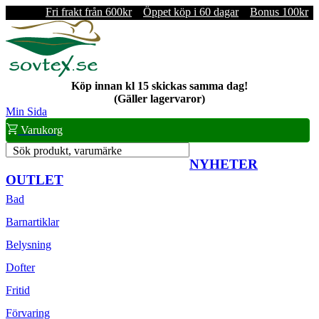
Fri frakt från 600kr
Öppet köp i 60 dagar
Bonus 100kr
Köp innan kl 15 skickas samma dag!
(Gäller lagervaror)
Min Sida
Varukorg
Sök produkt, varumärke
NYHETER
OUTLET
Bad
Barnartiklar
Belysning
Dofter
Fritid
Förvaring