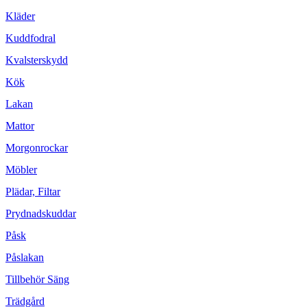
Kläder
Kuddfodral
Kvalsterskydd
Kök
Lakan
Mattor
Morgonrockar
Möbler
Plädar, Filtar
Prydnadskuddar
Påsk
Påslakan
Tillbehör Säng
Trädgård