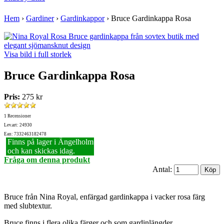
Hem
›
Gardiner
›
Gardinkappor
›
Bruce Gardinkappa Rosa
Visa bild i full storlek
Bruce Gardinkappa Rosa
Pris:
275 kr
1 Recensioner
Lev.art: 24930
Ean: 7332463182478
Finns på lager i Ängelholm
och kan skickas idag.
Fråga om denna produkt
Antal:
Bruce från Nina Royal, enfärgad gardinkappa i vacker rosa färg
med slubtextur.
Bruce finns i flera olika färger och som gardinlängder.