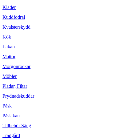
Kläder
Kuddfodral
Kvalsterskydd
Kök
Lakan
Mattor
Morgonrockar
Möbler
Plädar, Filtar
Prydnadskuddar
Påsk
Påslakan
Tillbehör Säng
Trädgård