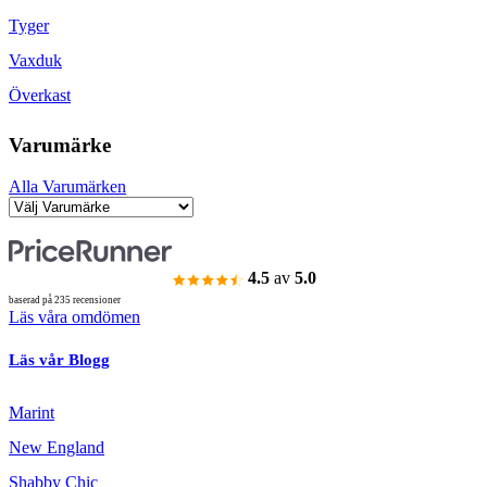
Tyger
Vaxduk
Överkast
Varumärke
Alla Varumärken
4.5
av
5.0
baserad på 235 recensioner
Läs våra omdömen
Läs vår Blogg
Marint
New England
Shabby Chic