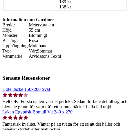
189 kr
138 kr
Information om: Gardiner
Bredd:
Metervara cm
Höjd
55 cm
Mönster:
Blommigt
Basfärg:
Rosa
Upphängning:
Multiband
Typ:
Vår;Sommar
Varumärke:
Arvidssons Textil
Senaste Recensioner
Hotelltäcke 150x200 Sval
Helt OK. Första natten var det perfekt. Sedan fluffade det till sig och
blev lite grann för varmt för ett sommartäcke. I alla fall nöjd.
Lakan Egyptisk Bomull Vit 240 x 270
Fantastisk kvalitet. Väntar på att tvätta för att se att det håller och
behåller storlek efter tvätt också.