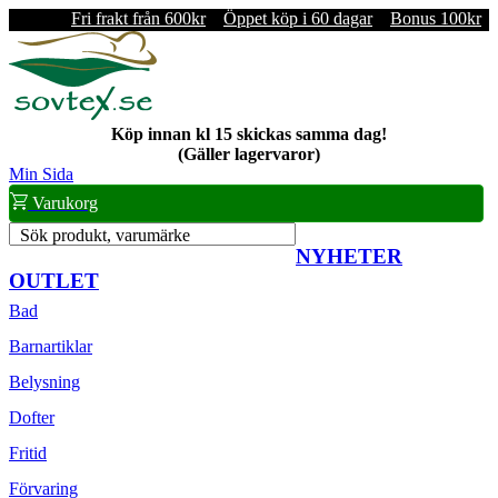
Fri frakt från 600kr
Öppet köp i 60 dagar
Bonus 100kr
Köp innan kl 15 skickas samma dag!
(Gäller lagervaror)
Min Sida
Varukorg
Sök produkt, varumärke
NYHETER
OUTLET
Bad
Barnartiklar
Belysning
Dofter
Fritid
Förvaring