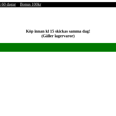
i 60 dagar
Bonus 100kr
Köp innan kl 15 skickas samma dag!
(Gäller lagervaror)