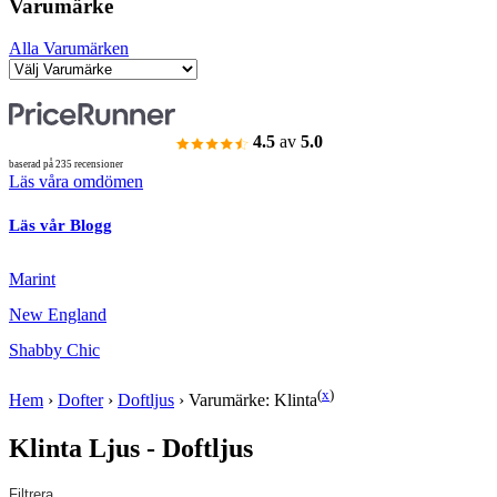
Varumärke
Alla Varumärken
4.5
av
5.0
baserad på 235 recensioner
Läs våra omdömen
Läs vår Blogg
Marint
New England
Shabby Chic
(
x
)
Hem
›
Dofter
›
Doftljus
›
Varumärke: Klinta
Klinta Ljus - Doftljus
Filtrera