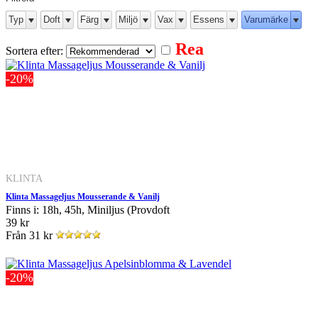
Typ
Doft
Färg
Miljö
Vax
Essens
Varumärke
Rea
Sortera efter:
-20%
KLINTA
Klinta Massageljus Mousserande & Vanilj
Finns i: 18h, 45h, Miniljus (Provdoft
39 kr
Från
31 kr
-20%