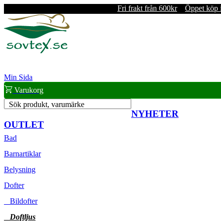
Fri frakt från 600kr
Öppet köp 
Min Sida
Varukorg
Sök produkt, varumärke
NYHETER
OUTLET
Bad
Barnartiklar
Belysning
Dofter
Bildofter
Doftljus