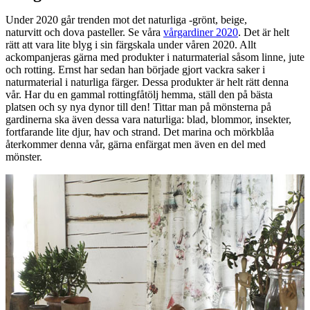
Under 2020 går trenden mot det naturliga -grönt, beige,
naturvitt och dova pasteller. Se våra
vårgardiner 2020
. Det är helt
rätt att vara lite blyg i sin färgskala under våren 2020. Allt
ackompanjeras gärna med produkter i naturmaterial såsom linne, jute
och rotting. Ernst har sedan han började gjort vackra saker i
naturmaterial i naturliga färger. Dessa produkter är helt rätt denna
vår. Har du en gammal rottingfåtölj hemma, ställ den på bästa
platsen och sy nya dynor till den! Tittar man på mönsterna på
gardinerna ska även dessa vara naturliga: blad, blommor, insekter,
fortfarande lite djur, hav och strand. Det marina och mörkblåa
återkommer denna vår, gärna enfärgat men även en del med
mönster.