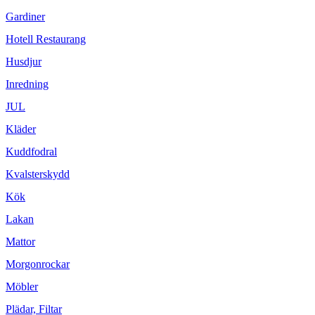
Gardiner
Hotell Restaurang
Husdjur
Inredning
JUL
Kläder
Kuddfodral
Kvalsterskydd
Kök
Lakan
Mattor
Morgonrockar
Möbler
Plädar, Filtar