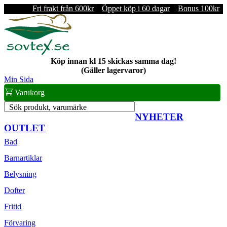
Fri frakt från 600kr
Öppet köp i 60 dagar
Bonus 100kr
Köp innan kl 15 skickas samma dag!
(Gäller lagervaror)
Min Sida
Varukorg
Sök produkt, varumärke
NYHETER
OUTLET
Bad
Barnartiklar
Belysning
Dofter
Fritid
Förvaring