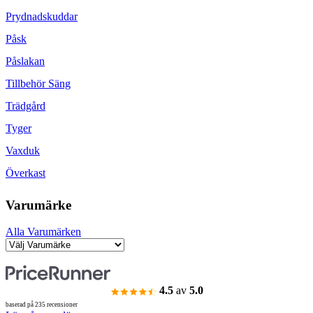
Prydnadskuddar
Påsk
Påslakan
Tillbehör Säng
Trädgård
Tyger
Vaxduk
Överkast
Varumärke
Alla Varumärken
4.5
av
5.0
baserad på 235 recensioner