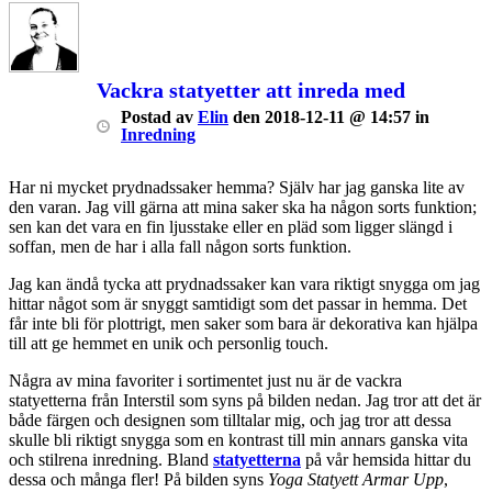
Vackra statyetter att inreda med
Postad
av
Elin
den
2018-12-11 @ 14:57
in
Inredning
Har ni mycket prydnadssaker hemma? Själv har jag ganska lite av
den varan. Jag vill gärna att mina saker ska ha någon sorts funktion;
sen kan det vara en fin ljusstake eller en pläd som ligger slängd i
soffan, men de har i alla fall någon sorts funktion.
Jag kan ändå tycka att prydnadssaker kan vara riktigt snygga om jag
hittar något som är snyggt samtidigt som det passar in hemma. Det
får inte bli för plottrigt, men saker som bara är dekorativa kan hjälpa
till att ge hemmet en unik och personlig touch.
Några av mina favoriter i sortimentet just nu är de vackra
statyetterna från Interstil som syns på bilden nedan. Jag tror att det är
både färgen och designen som tilltalar mig, och jag tror att dessa
skulle bli riktigt snygga som en kontrast till min annars ganska vita
och stilrena inredning. Bland
statyetterna
på vår hemsida hittar du
dessa och många fler! På bilden syns
Yoga Statyett Armar Upp
,