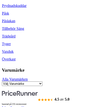
Prydnadskuddar
Påsk
Påslakan
Tillbehör Säng
Trädgård
Tyger
Vaxduk
Överkast
Varumärke
Alla Varumärken
4.5
av
5.0
baserad på 235 recensioner