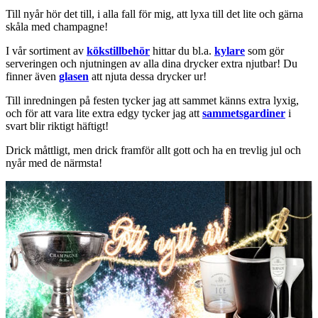
Till nyår hör det till, i alla fall för mig, att lyxa till det lite och gärna
skåla med champagne!
I vår sortiment av
kökstillbehör
hittar du bl.a.
kylare
som gör
serveringen och njutningen av alla dina drycker extra njutbar! Du
finner även
glasen
att njuta dessa drycker ur!
Till inredningen på festen tycker jag att sammet känns extra lyxig,
och för att vara lite extra edgy tycker jag att
sammetsgardiner
i
svart blir riktigt häftigt!
Drick måttligt, men drick framför allt gott och ha en trevlig jul och
nyår med de närmsta!