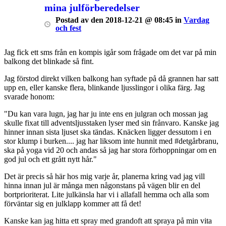
mina julförberedelser
Postad
av
den
2018-12-21 @ 08:45
in
Vardag
och fest
Jag fick ett sms från en kompis igår som frågade om det var på min
balkong det blinkade så fint.
Jag förstod direkt vilken balkong han syftade på då grannen har satt
upp en, eller kanske flera, blinkande ljusslingor i olika färg. Jag
svarade honom:
"Du kan vara lugn, jag har ju inte ens en julgran och mossan jag
skulle fixat till adventsljusstaken lyser med sin frånvaro. Kanske jag
hinner innan sista ljuset ska tändas. Knäcken ligger dessutom i en
stor klump i burken.... jag har liksom inte hunnit med #detgårbranu,
ska på yoga vid 20 och andas så jag har stora förhoppningar om en
god jul och ett grått nytt hår."
Det är precis så här hos mig varje år, planerna kring vad jag vill
hinna innan jul är många men någonstans på vägen blir en del
bortprioriterat. Lite julkänsla har vi i allafall hemma och alla som
förväntar sig en julklapp kommer att få det!
Kanske kan jag hitta ett spray med grandoft att spraya på min vita