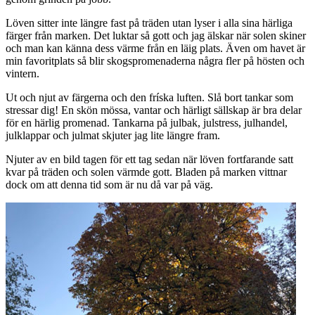
Löven sitter inte längre fast på träden utan lyser i alla sina härliga
färger från marken. Det luktar så gott och jag älskar när solen skiner
och man kan känna dess värme från en läig plats. Även om havet är
min favoritplats så blir skogspromenaderna några fler på hösten och
vintern.
Ut och njut av färgerna och den fríska luften. Slå bort tankar som
stressar dig! En skön mössa, vantar och härligt sällskap är bra delar
för en härlig promenad. Tankarna på julbak, julstress, julhandel,
julklappar och julmat skjuter jag lite längre fram.
Njuter av en bild tagen för ett tag sedan när löven fortfarande satt
kvar på träden och solen värmde gott. Bladen på marken vittnar
dock om att denna tid som är nu då var på väg.