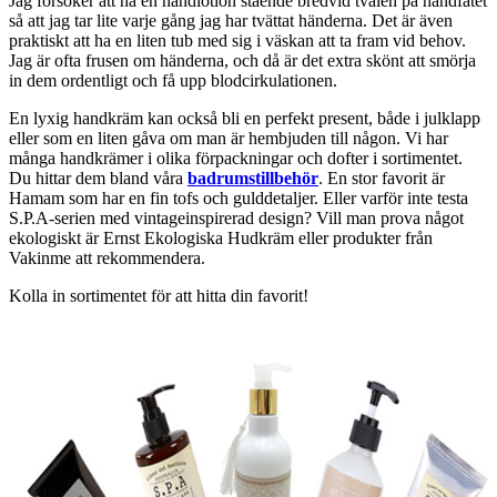
Jag försöker att ha en handlotion stående bredvid tvålen på handfatet
så att jag tar lite varje gång jag har tvättat händerna. Det är även
praktiskt att ha en liten tub med sig i väskan att ta fram vid behov.
Jag är ofta frusen om händerna, och då är det extra skönt att smörja
in dem ordentligt och få upp blodcirkulationen.
En lyxig handkräm kan också bli en perfekt present, både i julklapp
eller som en liten gåva om man är hembjuden till någon. Vi har
många handkrämer i olika förpackningar och dofter i sortimentet.
Du hittar dem bland våra
badrumstillbehör
. En stor favorit är
Hamam som har en fin tofs och gulddetaljer. Eller varför inte testa
S.P.A-serien med vintageinspirerad design? Vill man prova något
ekologiskt är Ernst Ekologiska Hudkräm eller produkter från
Vakinme att rekommendera.
Kolla in sortimentet för att hitta din favorit!