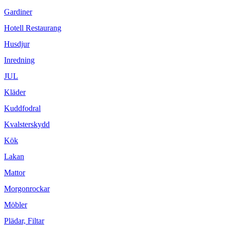
Gardiner
Hotell Restaurang
Husdjur
Inredning
JUL
Kläder
Kuddfodral
Kvalsterskydd
Kök
Lakan
Mattor
Morgonrockar
Möbler
Plädar, Filtar