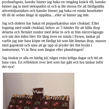
prydnadsgran, kanske hinner jag baka en omgång knäck till, kanske
hinner jag ta med stekspaden ut och ta lite mossa för att färdigställa
adventsljusstaken och kanske hinner jag baka en runda lussekatter
till då de sedan länge är uppätna....eller så hinner jag inte.
Jag och dottern har bakat ett pepparkakshus utav choklad. Efter
fogning med smält choklad, behov av 5 händer för att hålla ihop
delarna och flertalet rundor med delar in och ut från microvågsugn
och när den tiden blev för lång även en runda i frysen, tankar på
varför jag inte bara köpte ett färdigt kit som lätt limmas ihop, massor
med gapskratt och nära att ge upp så pryder det fint byrån i
matrummet. Vi är flera som längtar efter plundringen!
Jag önskar er alla en härlig jul, några extra lediga dagar och tid att
bara vara. En reflektion över året som har gått och bra tankar inför
det nya!