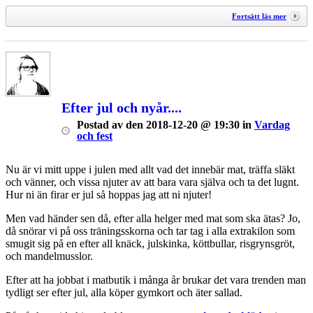
Fortsätt läs mer
Efter jul och nyår....
Postad
av
den
2018-12-20 @ 19:30
in
Vardag
och fest
Nu är vi mitt uppe i julen med allt vad det innebär mat, träffa släkt
och vänner, och vissa njuter av att bara vara själva och ta det lugnt.
Hur ni än firar er jul så hoppas jag att ni njuter!
Men vad händer sen då, efter alla helger med mat som ska ätas? Jo,
då snörar vi på oss träningsskorna och tar tag i alla extrakilon som
smugit sig på en efter all knäck, julskinka, köttbullar, risgrynsgröt,
och mandelmusslor.
Efter att ha jobbat i matbutik i många år brukar det vara trenden man
tydligt ser efter jul, alla köper gymkort och äter sallad.