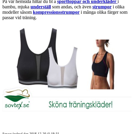
På vår hemsida hittar du bl a
sporttoppar och underkläder
i
bambu, mjuka
underställ
som andas, och även
strumpor
i olika
modeller såsom
kompressionsstrumpor
i många olika färger som
passar vid träning.
Senast ändrad den
2018-12-20 @ 19:31