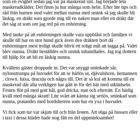
som en evighet sedan jag var på maskerad sist. Jag började leta
maskeradkläder. Det finns ju hur många som helst. Efter lite tips och
råd från barnen stod valet mellan nunna med smink så jag skulle bli
läskig, en dräkt som gjorde mig till en naken man eller en dräkt där
det såg ut som om jag red på en enhörning.
Med tanke på att enhörningen skulle vara uppblåst och familjen vi
skulle till har en stor hund gick även den dräkten bort då
enhörningen mest troligt skulle blivit ett roligt mål att tugga på. Valet
blev nunna. Dräkt beställdes och smink inhandlades. Jag tog dottern
till hjälp för att bli en läskig nunna.
Kvällens gäster droppade in. Det var snyggt sminkade sår,
nylonstrumpa på huvudet för att se hårlös ut, djävulshorn, liemannen
, clown, häxa, dracula och några till. Det är så kul att komma till en
maskerad där alla verkligen har gått in för det här med utklädseln.
Festen flöt på med gott bål, god dricka, mat och efterrätt. En härlig
kväll med många skratt! Lite svårt att känna sig seriös, sminkad som
nunna, pratandes med bordsherren som har en yxa i huvudet.
Vi fick som tur var skjuts till och från festen. Att stiga på bussen eller
i taxi i dessa kläder hade nog fått en del uppmärksamhet!