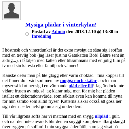
Mysiga plädar i vinterkylan!
Postad
av
Admin
den
2018-12-10 @ 13:30
in
Inredning
I höstrusk och vinterdunkel är det extra mysigt att sätta sig i soffan
med en trevlig bok (jag läser just nu Gatukatten Bob! Bättre sent än
aldrig...), i fåtöljen med katten eller tillsammans med en julig film på
tv med sin käresta eller familj och vänner!
Kanske delar man på lite glögg eller varm choklad - fina koppar till
det finner du i vårt sortiment av
muggar och skålar
- och man
myser så klart ner sig i en värmande
pläd eller filt
! Jag är dock inte
vidare frusen av mig så jag klarar mig, men för mig har pläden
istället ett dekorationsvärde, som såklart även kan komma till nytta
för min sambo som alltid fryser. Katterna älskar också att gosa ner
sig i dem - eller helst gömma sig under dem!
Till vår illgröna soffa har vi matchat med en snygg
ullpläd
i gult,
och när den inte används blir den en snyggt komplementfärg slängd
över ryggen på soffan! I min snygga läderfåtölj som jag visat på