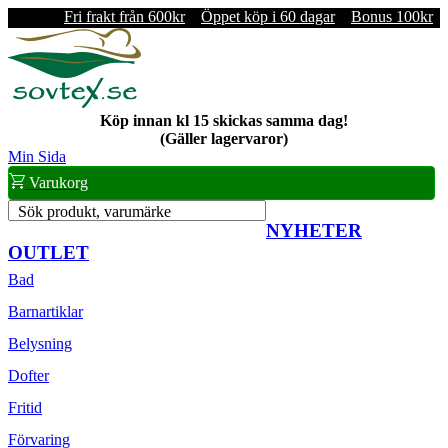
Fri frakt från 600kr
Öppet köp i 60 dagar
Bonus 100kr
Köp innan kl 15 skickas samma dag!
(Gäller lagervaror)
Min Sida
Varukorg
Sök produkt, varumärke
NYHETER
OUTLET
Bad
Barnartiklar
Belysning
Dofter
Fritid
Förvaring