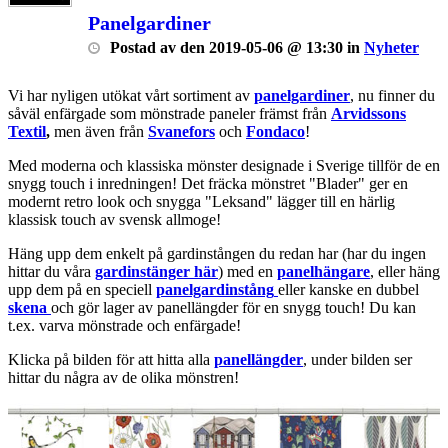
Panelgardiner
Postad
av
den
2019-05-06 @ 13:30
in
Nyheter
Vi har nyligen utökat vårt sortiment av
panelgardiner
, nu finner du
såväl enfärgade som mönstrade paneler främst från
Arvidssons
Textil
,
men även från
Svanefors
och
Fondaco
!
Med moderna och klassiska mönster designade i Sverige tillför de en
snygg touch i inredningen! Det fräcka mönstret "Blader" ger en
modernt retro look och snygga "Leksand" lägger till en härlig
klassisk touch av svensk allmoge!
Häng upp dem enkelt på gardinstången du redan har (har du ingen
hittar du våra
gardinstänger här
) med en
panelhängare
, eller häng
upp dem på en speciell
panelgardinstång
eller kanske en dubbel
skena
och gör lager av panellängder för en snygg touch! Du kan
t.ex. varva mönstrade och enfärgade!
Klicka på bilden för att hitta alla
panellängder
, under bilden ser
hittar du några av de olika mönstren!