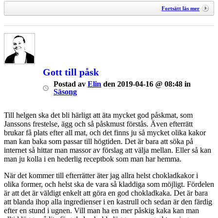
Fortsätt läs mer
Gott till påsk
Postad
av
Elin
den
2019-04-16 @ 08:48
in
Säsong
Till helgen ska det bli härligt att äta mycket god påskmat, som
Janssons frestelse, ägg och så påskmust förstås. Även efterrätt
brukar få plats efter all mat, och det finns ju så mycket olika kakor
man kan baka som passar till högtiden. Det är bara att söka på
internet så hittar man massor av förslag att välja mellan. Eller så kan
man ju kolla i en hederlig receptbok som man har hemma.
När det kommer till efterrätter äter jag allra helst chokladkakor i
olika former, och helst ska de vara så kladdiga som möjligt. Fördelen
är att det är väldigt enkelt att göra en god chokladkaka. Det är bara
att blanda ihop alla ingredienser i en kastrull och sedan är den färdig
efter en stund i ugnen. Vill man ha en mer påskig kaka kan man