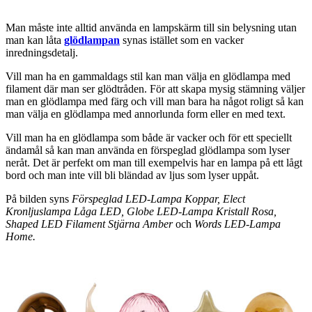
Man måste inte alltid använda en lampskärm till sin belysning utan
man kan låta
glödlampan
synas istället som en vacker
inredningsdetalj.
Vill man ha en gammaldags stil kan man välja en glödlampa med
filament där man ser glödtråden. För att skapa mysig stämning väljer
man en glödlampa med färg och vill man bara ha något roligt så kan
man välja en glödlampa med annorlunda form eller en med text.
Vill man ha en glödlampa som både är vacker och för ett speciellt
ändamål så kan man använda en förspeglad glödlampa som lyser
neråt. Det är perfekt om man till exempelvis har en lampa på ett lågt
bord och man inte vill bli bländad av ljus som lyser uppåt.
På bilden syns
Förspeglad LED-Lampa Koppar, Elect
Kronljuslampa Låga LED, Globe LED-Lampa Kristall Rosa,
Shaped LED Filament Stjärna Amber
och
Words LED-Lampa
Home.