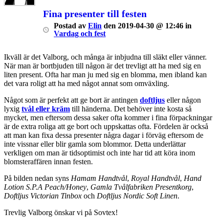
Fina presenter till festen
Postad
av
Elin
den
2019-04-30 @ 12:46
in
Vardag och fest
Ikväll är det Valborg, och många är inbjudna till släkt eller vänner.
När man är bortbjuden till någon är det trevligt att ha med sig en
liten present. Ofta har man ju med sig en blomma, men ibland kan
det vara roligt att ha med något annat som omväxling.
Något som är perfekt att ge bort är antingen
doftljus
eller någon
lyxig
tvål eller kräm
till händerna. Det behöver inte kosta så
mycket, men eftersom dessa saker ofta kommer i fina förpackningar
är de extra roliga att ge bort och uppskattas ofta. Fördelen är också
att man kan fixa dessa presenter några dagar i förväg eftersom de
inte vissnar eller blir gamla som blommor. Detta underlättar
verkligen om man är tidsoptimist och inte har tid att köra inom
blomsteraffären innan festen.
På bilden nedan syns
Hamam Handtvål
,
Royal Handtvål
,
Hand
Lotion S.P.A Peach/Honey
,
Gamla Tvålfabriken Presentkorg
,
Doftljus Victorian Tinbox
och
Doftljus Nordic Soft Linen
.
Trevlig Valborg önskar vi på Sovtex!