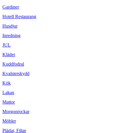
Gardiner
Hotell Restaurang
Husdjur
Inredning
JUL
Kläder
Kuddfodral
Kvalsterskydd
Kök
Lakan
Mattor
Morgonrockar
Möbler
Plädar, Filtar