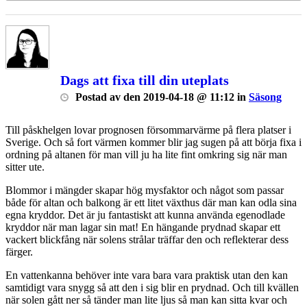
Dags att fixa till din uteplats
Postad
av
den
2019-04-18 @ 11:12
in
Säsong
Till påskhelgen lovar prognosen försommarvärme på flera platser i
Sverige. Och så fort värmen kommer blir jag sugen på att börja fixa i
ordning på altanen för man vill ju ha lite fint omkring sig när man
sitter ute.
Blommor i mängder skapar hög mysfaktor och något som passar
både för altan och balkong är ett litet växthus där man kan odla sina
egna kryddor. Det är ju fantastiskt att kunna använda egenodlade
kryddor när man lagar sin mat! En hängande prydnad skapar ett
vackert blickfång när solens strålar träffar den och reflekterar dess
färger.
En vattenkanna behöver inte vara bara vara praktisk utan den kan
samtidigt vara snygg så att den i sig blir en prydnad. Och till kvällen
när solen gått ner så tänder man lite ljus så man kan sitta kvar och