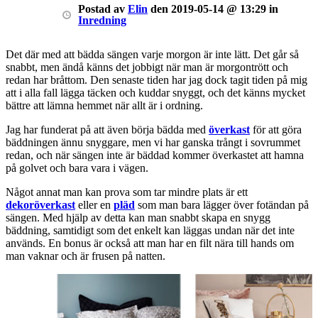
Postad
av
Elin
den
2019-05-14 @ 13:29
in
Inredning
Det där med att bädda sängen varje morgon är inte lätt. Det går så
snabbt, men ändå känns det jobbigt när man är morgontrött och
redan har bråttom. Den senaste tiden har jag dock tagit tiden på mig
att i alla fall lägga täcken och kuddar snyggt, och det känns mycket
bättre att lämna hemmet när allt är i ordning.
Jag har funderat på att även börja bädda med
överkast
för att göra
bäddningen ännu snyggare, men vi har ganska trångt i sovrummet
redan, och när sängen inte är bäddad kommer överkastet att hamna
på golvet och bara vara i vägen.
Något annat man kan prova som tar mindre plats är ett
dekoröverkast
eller en
pläd
som man bara lägger över fotändan på
sängen. Med hjälp av detta kan man snabbt skapa en snygg
bäddning, samtidigt som det enkelt kan läggas undan när det inte
används. En bonus är också att man har en filt nära till hands om
man vaknar och är frusen på natten.