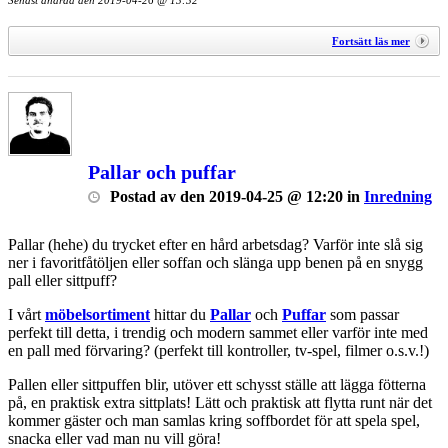
Senast ändrad den
2019-04-26 @ 13:32
Fortsätt läs mer
Pallar och puffar
Postad
av
den
2019-04-25 @ 12:20
in
Inredning
Pallar (hehe) du trycket efter en hård arbetsdag? Varför inte slå sig
ner i favoritfåtöljen eller soffan och slänga upp benen på en snygg
pall eller sittpuff?
I vårt
möbelsortiment
hittar du
Pallar
och
Puffar
som passar
perfekt till detta, i trendig och modern sammet eller varför inte med
en pall med förvaring? (perfekt till kontroller, tv-spel, filmer o.s.v.!)
Pallen eller sittpuffen blir, utöver ett schysst ställe att lägga fötterna
på, en praktisk extra sittplats! Lätt och praktisk att flytta runt när det
kommer gäster och man samlas kring soffbordet för att spela spel,
snacka eller vad man nu vill göra!