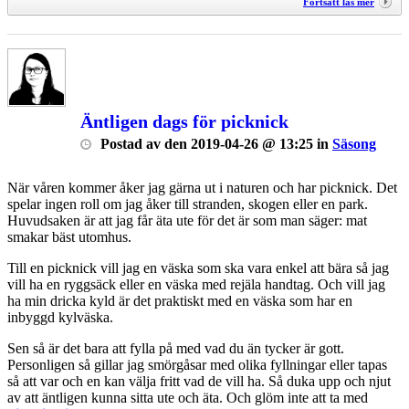
Fortsätt läs mer
Äntligen dags för picknick
Postad
av
den
2019-04-26 @ 13:25
in
Säsong
När våren kommer åker jag gärna ut i naturen och har picknick. Det
spelar ingen roll om jag åker till stranden, skogen eller en park.
Huvudsaken är att jag får äta ute för det är som man säger: mat
smakar bäst utomhus.
Till en picknick vill jag en väska som ska vara enkel att bära så jag
vill ha en ryggsäck eller en väska med rejäla handtag. Och vill jag
ha min dricka kyld är det praktiskt med en väska som har en
inbyggd kylväska.
Sen så är det bara att fylla på med vad du än tycker är gott.
Personligen så gillar jag smörgåsar med olika fyllningar eller tapas
så att var och en kan välja fritt vad de vill ha. Så duka upp och njut
av att äntligen kunna sitta ute och äta. Och glöm inte att ta med