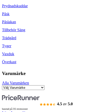
Prydnadskuddar
Påsk
Påslakan
Tillbehör Säng
Trädgård
Tyger
Vaxduk
Överkast
Varumärke
Alla Varumärken
4.5
av
5.0
baserad på 235 recensioner