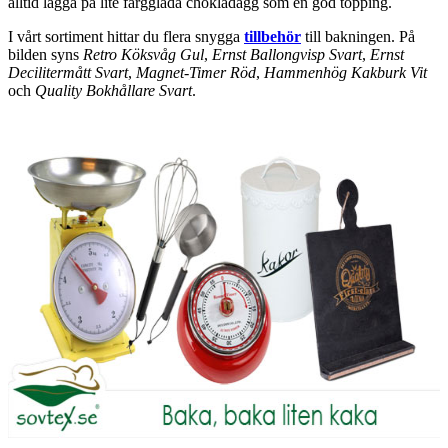
alltid lägga på lite färgglada chokladägg som en god topping.
I vårt sortiment hittar du flera snygga
tillbehör
till bakningen. På
bilden syns
Retro Köksvåg Gul
,
Ernst Ballongvisp Svart
,
Ernst
Decilitermått Svart
,
Magnet-Timer Röd
,
Hammenhög Kakburk Vit
och
Quality Bokhållare Svart
.