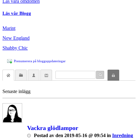
Läs våra omdömen
Läs vår Blogg
Marint
New England
Shabby Chic
Prenumerera på blogguppdateringar
Senaste inlägg
Vackra glödlampor
Postad
av
den
2019-05-16 @ 09:54
in
Inredning