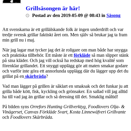
Grillsäsongen är här!
Postad
av
den
2019-05-09 @ 08:43
in
Säsong
Att svenskarna är ett grillälskande folk är ingen underdrift och var
tredje svensk grillar faktiskt året om. Men själv så brukar jag ta fram
min grill nu i maj.
När jag lagar mat tycker jag det är roligare om man både har snygga
och praktiska tillbehör. Ett måste är ett
förkläde
så man slipper stänk
på sina kläder. Och jag vill också ha redskap med hög kvalité som
förenklar grillandet. Ett snyggt upplägg gör att maten smakar godare
och varför inte göra ett annorlunda upplägg där du lägger upp det du
grillat på en
skärbräda
?
Vad man lägger på grillen är såklart en smaksak och det funkar ju att
grilla både kött, fisk, kyckling och grönsaker. En sallad vill jag alltid
ha till vad jag än grillar och så dressing till det. Smaklig måltid!
På bilden syns
Orrefors Hunting Grillverktyg, Foodlovers Olja- &
Vinägerset, Canvas Förkläde Svart, Kosta Linnewäfveri Grillvante
och
Foodlovers Skärbräda.