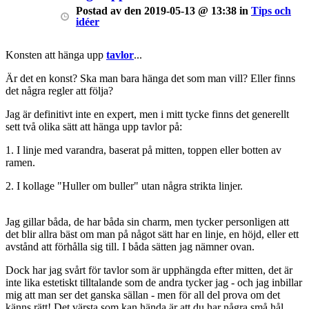
Postad
av
den
2019-05-13 @ 13:38
in
Tips och
idéer
Konsten att hänga upp
tavlor
...
Är det en konst? Ska man bara hänga det som man vill? Eller finns
det några regler att följa?
Jag är definitivt inte en expert, men i mitt tycke finns det generellt
sett två olika sätt att hänga upp tavlor på:
1. I linje med varandra, baserat på mitten, toppen eller botten av
ramen.
2. I kollage "Huller om buller" utan några strikta linjer.
Jag gillar båda, de har båda sin charm, men tycker personligen att
det blir allra bäst om man på något sätt har en linje, en höjd, eller ett
avstånd att förhålla sig till. I båda sätten jag nämner ovan.
Dock har jag svårt för tavlor som är upphängda efter mitten, det är
inte lika estetiskt tilltalande som de andra tycker jag - och jag inbillar
mig att man ser det ganska sällan - men för all del prova om det
känns rätt! Det värsta som kan hända är att du har några små hål