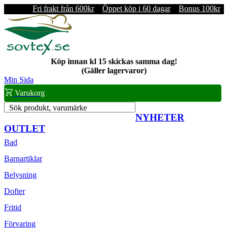
Fri frakt från 600kr
Öppet köp i 60 dagar
Bonus 100kr
Köp innan kl 15 skickas samma dag!
(Gäller lagervaror)
Min Sida
Varukorg
Sök produkt, varumärke
NYHETER
OUTLET
Bad
Barnartiklar
Belysning
Dofter
Fritid
Förvaring