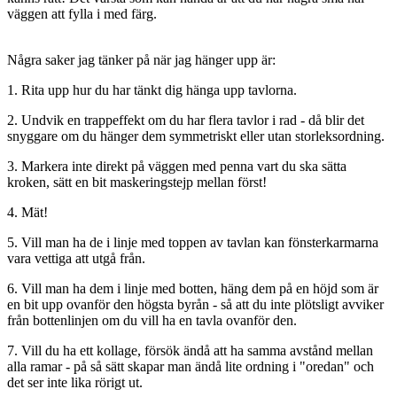
väggen att fylla i med färg.
Några saker jag tänker på när jag hänger upp är:
1. Rita upp hur du har tänkt dig hänga upp tavlorna.
2. Undvik en trappeffekt om du har flera tavlor i rad - då blir det
snyggare om du hänger dem symmetriskt eller utan storleksordning.
3. Markera inte direkt på väggen med penna vart du ska sätta
kroken, sätt en bit maskeringstejp mellan först!
4. Mät!
5. Vill man ha de i linje med toppen av tavlan kan fönsterkarmarna
vara vettiga att utgå från.
6. Vill man ha dem i linje med botten, häng dem på en höjd som är
en bit upp ovanför den högsta byrån - så att du inte plötsligt avviker
från bottenlinjen om du vill ha en tavla ovanför den.
7. Vill du ha ett kollage, försök ändå att ha samma avstånd mellan
alla ramar - på så sätt skapar man ändå lite ordning i "oredan" och
det ser inte lika rörigt ut.