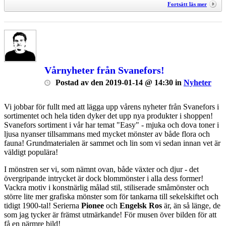
Fortsätt läs mer
Vårnyheter från Svanefors!
Postad
av
den
2019-01-14 @ 14:30
in
Nyheter
Vi jobbar för fullt med att lägga upp vårens nyheter från Svanefors i
sortimentet och hela tiden dyker det upp nya produkter i shoppen!
Svanefors sortiment i vår har temat "Easy" - mjuka och dova toner i
ljusa nyanser tillsammans med mycket mönster av både flora och
fauna! Grundmaterialen är sammet och lin som vi sedan innan vet är
väldigt populära!
I mönstren ser vi, som nämnt ovan, både växter och djur - det
övergripande intrycket är dock blommönster i alla dess former!
Vackra motiv i konstnärlig målad stil, stiliserade småmönster och
större lite mer grafiska mönster som för tankarna till sekelskiftet och
tidigt 1900-tal! Serierna
Pionee
och
Engelsk Ros
är, än så länge, de
som jag tycker är främst utmärkande! För musen över bilden för att
få en närmre bild!