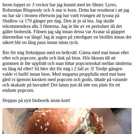
Inom loppet av 3 veckor har jag hunnit med tre filmer. Lyrro,
Bohemian Rhapsody och A star is born. Detta har resulterat i att jag
nu har sår i öronen eftersom jag har varit tvungen att lyssna på
Shallow ca 179 gånger per dag. Den är ju så bra. Jag skulle
rekommendera alla 3 filmerna. Jag är lite av en periodare då det
gäller biobesök. Filmen jag såg innan dessa var Avatar så glappet
däremellan var långt! Jag är sugen på ytterligare en biofilm innan det
säkert blir en lång paus innan nästa ryck.
Bio för mig förknippas med en helkväll. Gärna med mat innan eller
efter och popcorn, godis och läsk på bion. Hör liksom till att
gommen är lite uppfrätt och man hittar popcornsskal mellan tänderna
en lång tid efter! Så blev det för mig i 2 fall av 3! Tredje gången
valde vi buffé innan bion. Med magarna proppfulla med mat bara
gled vi igenom kiosken med popcorn och godis, tittade på varande
och skakade på huvudet! Det fanns just då inte ens plats för ett
endaste popcorn.
Hoppas på nytt biobesök inom kort!