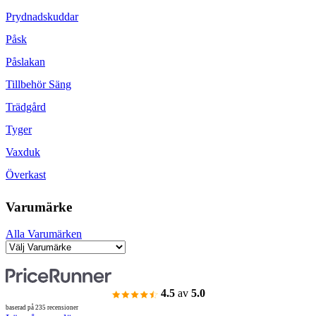
Prydnadskuddar
Påsk
Påslakan
Tillbehör Säng
Trädgård
Tyger
Vaxduk
Överkast
Varumärke
Alla Varumärken
4.5
av
5.0
baserad på 235 recensioner