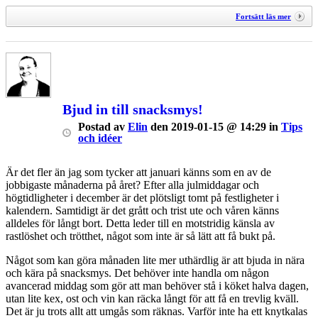
Fortsätt läs mer
Bjud in till snacksmys!
Postad
av
Elin
den
2019-01-15 @ 14:29
in
Tips
och idéer
Är det fler än jag som tycker att januari känns som en av de
jobbigaste månaderna på året? Efter alla julmiddagar och
högtidligheter i december är det plötsligt tomt på festligheter i
kalendern. Samtidigt är det grått och trist ute och våren känns
alldeles för långt bort. Detta leder till en motstridig känsla av
rastlöshet och trötthet, något som inte är så lätt att få bukt på.
Något som kan göra månaden lite mer uthärdlig är att bjuda in nära
och kära på snacksmys. Det behöver inte handla om någon
avancerad middag som gör att man behöver stå i köket halva dagen,
utan lite kex, ost och vin kan räcka långt för att få en trevlig kväll.
Det är ju trots allt att umgås som räknas. Varför inte ha ett knytkalas