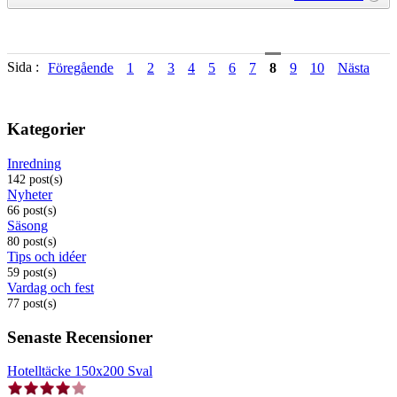
Sida :
Föregående
1
2
3
4
5
6
7
8
9
10
Nästa
Kategorier
Inredning
142 post(s)
Nyheter
66 post(s)
Säsong
80 post(s)
Tips och idéer
59 post(s)
Vardag och fest
77 post(s)
Senaste Recensioner
Hotelltäcke 150x200 Sval