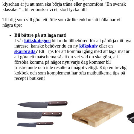
klyschan är ju att man ska börja träna eller genomföra "En svensk
klassiker" - till er önskar vi ett stort lycka till!
Till dig som vill göra ett löfte som är lite enklare att hålla har vi
några tips:
Bli bättre på att laga mat!
I vår
kökskategori
hittar du tillbehören för att påbörja ditt nya
intresse, kanske behöver du en ny
kökskniv
eller en
skärbräda
? Ett Tips för att komma igång med att laga mat är
att göra ett matschema så att du vet vad du ska göra, att
försöka komma på något nytt varje dag kommer bli
frustrerande och inte resultera i något vettigt. Köp en trevlig
kokbok och som komplement har ofta matbutikerna tips på
recept i butiken!