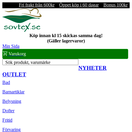
Fri frakt från 600kr
Öppet köp i 60 dagar
Bonus 100kr
Köp innan kl 15 skickas samma dag!
(Gäller lagervaror)
Min Sida
Varukorg
Sök produkt, varumärke
NYHETER
OUTLET
Bad
Barnartiklar
Belysning
Dofter
Fritid
Förvaring