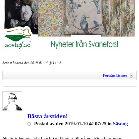
Senast ändrad den
2019-01-14 @ 14:46
Fortsätt läs mer
Bästa årstiden!
Postad
av
den
2019-01-10 @ 07:25
in
Säsong
Nu är julen utstädad, och jag längtar till våren. Fina blommor,