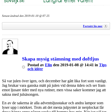
Senast ändrad den
2019-01-10 @ 07:25
Fortsätt läs mer
Skapa mysig stämning med doftljus
Postad
av
Elin
den
2019-01-08 @ 14:41
in
Tips
och idéer
Så var julen över igen, och december har gått lika fort som vanligt.
Jag brukar vara ganska mätt på julen vid denna tiden och ser fram
emot ljusare tider med nya rutiner, men vissa saker kommer jag att
sakna med julsäsongen.
En av de sakerna är alla adventsljusstakar och andra lampor som
lyser upp i mörkret. Trots att det mesta julpyntet är nerplockat får
dessa hänga uppe någon vecka till hemma hos mig. När jag väl tar