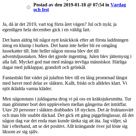
Postad
av
den
2019-01-18 @ 07:54
in
Vardag
och fest
Ja, då är det 2019, vart tog förra året vägen? Jul och nyår, ja
egentligen hela december gick i en väldig fart.
Det hann aldrig bli något nytt knäckkok efter att första laddningen
intog en klump i burken. Det hann inte heller bli en omgång
lussekatter till. Inte heller någon mossa blev det till
adventsljusstaken. Men det gjorde ingenting. Julen blev jättemysig i
alla fall. Mycket god mat med många trevliga människor. Härliga
dagar med julklappar, grandoft och grönkål.
Fantastiskt fint väder på julafton blev till en lång promenad längst
med havet med delar av släkten. Kallt, friskt och alldeles klart. Vi
njöt iklädda varma kläder.
Men någonstans i juldagarna drog vi på oss en kräksjukesmitta. Tur
man glömmer bort den upplevelsen mellan gångerna det inträffar.
Utav 20 personer i släkten drabbades 18 stycken. Det är fruktansvärt
och man blir snabbt däckad. Det gick ett gäng piggelinglassar, då det
någon dag var det enda man kunde tänka sig att äta. Jag väljer, så
här i efterhand, att se det positivt. Allt krängande över jul löste sig
liksom av sig själv.