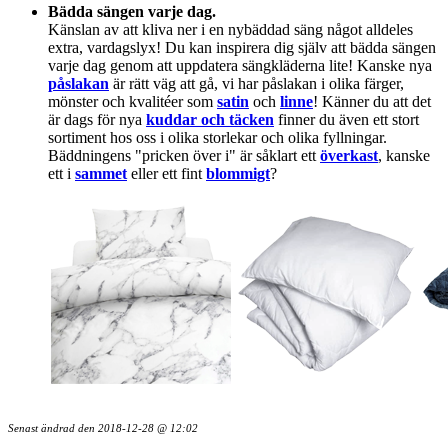
Bädda sängen varje dag.
Känslan av att kliva ner i en nybäddad säng något alldeles
extra, vardagslyx! Du kan inspirera dig själv att bädda sängen
varje dag genom att uppdatera sängkläderna lite! Kanske nya
påslakan
är rätt väg att gå, vi har påslakan i olika färger,
mönster och kvalitéer som
satin
och
linne
! Känner du att det
är dags för nya
kuddar och täcken
finner du även ett stort
sortiment hos oss i olika storlekar och olika fyllningar.
Bäddningens "pricken över i" är såklart ett
överkast
, kanske
ett i
sammet
eller ett fint
blommigt
?
Senast ändrad den
2018-12-28 @ 12:02