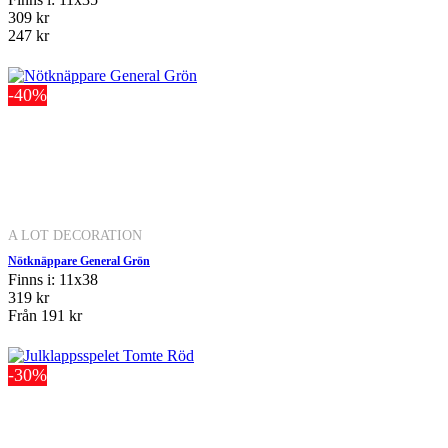
309 kr
247 kr
-40%
A LOT DECORATION
Nötknäppare General Grön
Finns i: 11x38
319 kr
Från
191 kr
-30%