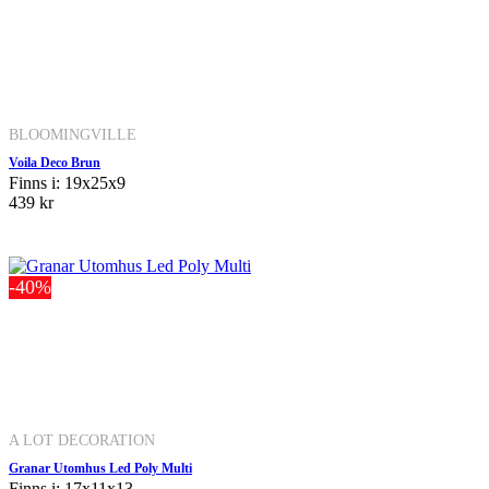
BLOOMINGVILLE
Voila Deco Brun
Finns i: 19x25x9
439 kr
-40%
A LOT DECORATION
Granar Utomhus Led Poly Multi
Finns i: 17x11x13