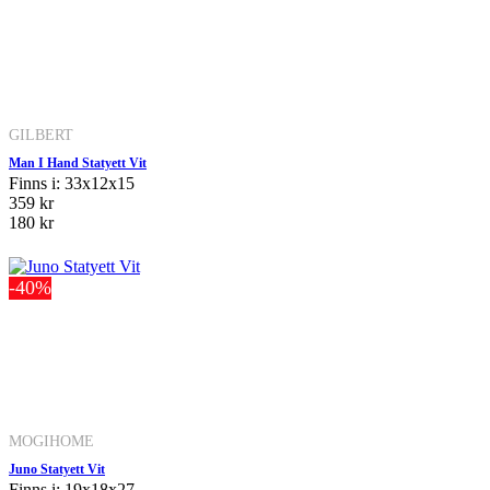
GILBERT
Man I Hand Statyett Vit
Finns i: 33x12x15
359 kr
180 kr
-40%
MOGIHOME
Juno Statyett Vit
Finns i: 19x18x27