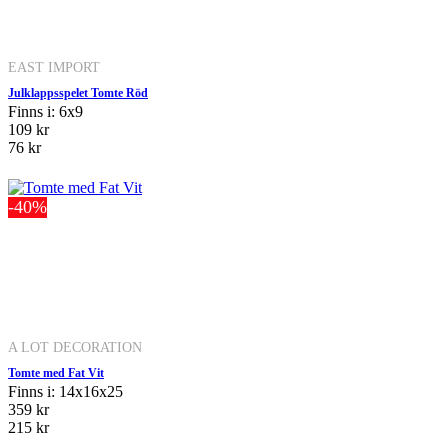
EAST IMPORT
Julklappsspelet Tomte Röd
Finns i: 6x9
109 kr
76 kr
-40%
A LOT DECORATION
Tomte med Fat Vit
Finns i: 14x16x25
359 kr
215 kr