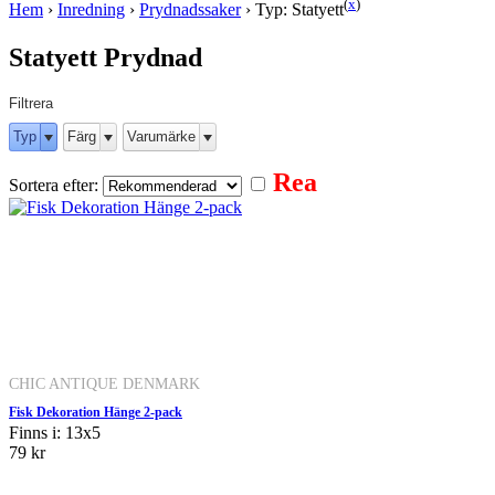
(
x
)
Hem
›
Inredning
›
Prydnadssaker
›
Typ: Statyett
Statyett Prydnad
Filtrera
Typ
Färg
Varumärke
Rea
Sortera efter:
CHIC ANTIQUE DENMARK
Fisk Dekoration Hänge 2-pack
Finns i: 13x5
79 kr