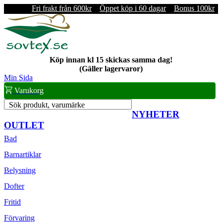
Fri frakt från 600kr
Öppet köp i 60 dagar
Bonus 100kr
Köp innan kl 15 skickas samma dag!
(Gäller lagervaror)
Min Sida
Varukorg
Sök produkt, varumärke
NYHETER
OUTLET
Bad
Barnartiklar
Belysning
Dofter
Fritid
Förvaring