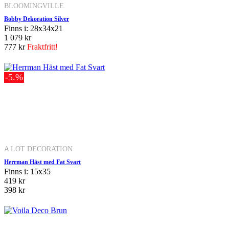
BLOOMINGVILLE
Bobby Dekoration Silver
Finns i: 28x34x21
1 079 kr
777 kr
Fraktfritt!
-5.%
A LOT DECORATION
Herrman Häst med Fat Svart
Finns i: 15x35
419 kr
398 kr