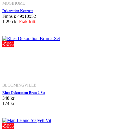
MOGIHOME
Dekoration Kvartett
Finns i: 49x10x52
1 295 kr
Fraktfritt!
-50%
BLOOMINGVILLE
Rhea Dekoration Brun 2-Set
348 kr
174 kr
-50%