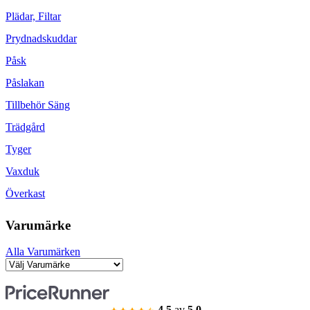
Plädar, Filtar
Prydnadskuddar
Påsk
Påslakan
Tillbehör Säng
Trädgård
Tyger
Vaxduk
Överkast
Varumärke
Alla Varumärken
4.5
av
5.0