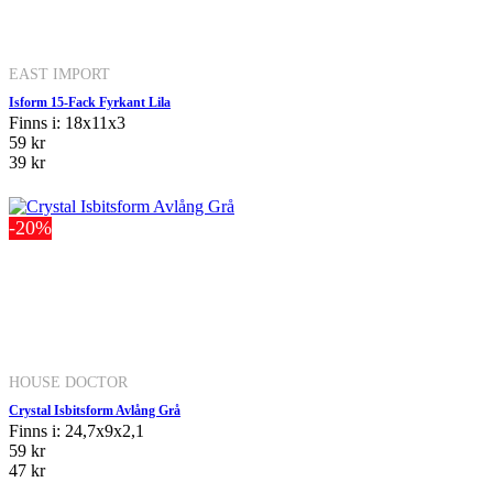
EAST IMPORT
Isform 15-Fack Fyrkant Lila
Finns i: 18x11x3
59 kr
39 kr
-20%
HOUSE DOCTOR
Crystal Isbitsform Avlång Grå
Finns i: 24,7x9x2,1
59 kr
47 kr