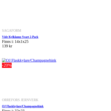
SAGAFORM
Vide Kylklamp Svart 2-Pack
Finns i: 14x1x25
139 kr
-20%
ORREFORS JERNVERK
OJ Flaskkylare/Champagnehink
Finns i: 32x23