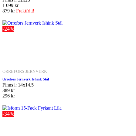
1 099 kr
879 kr
Fraktfritt!
-24%
ORREFORS JERNVERK
Orrefors Jernverk Ishink Stål
Finns i: 14x14,5
389 kr
296 kr
-34%