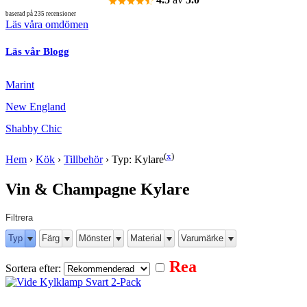
baserad på 235 recensioner
Läs våra omdömen
Läs vår Blogg
Marint
New England
Shabby Chic
(
x
)
Hem
›
Kök
›
Tillbehör
›
Typ: Kylare
Vin & Champagne Kylare
Filtrera
Typ
Färg
Mönster
Material
Varumärke
Rea
Sortera efter: