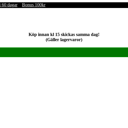
i 60 dagar
Bonus 100kr
Köp innan kl 15 skickas samma dag!
(Gäller lagervaror)