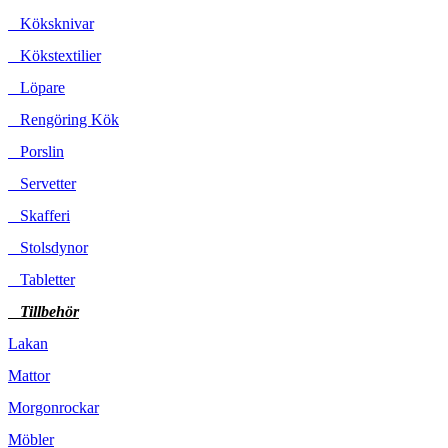
Köksknivar
Kökstextilier
Löpare
Rengöring Kök
Porslin
Servetter
Skafferi
Stolsdynor
Tabletter
Tillbehör
Lakan
Mattor
Morgonrockar
Möbler