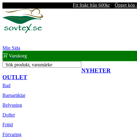
Fri frakt från 600kr
Öppet köp 
Min Sida
Varukorg
Sök produkt, varumärke
NYHETER
OUTLET
Bad
Barnartiklar
Belysning
Dofter
Fritid
Förvaring