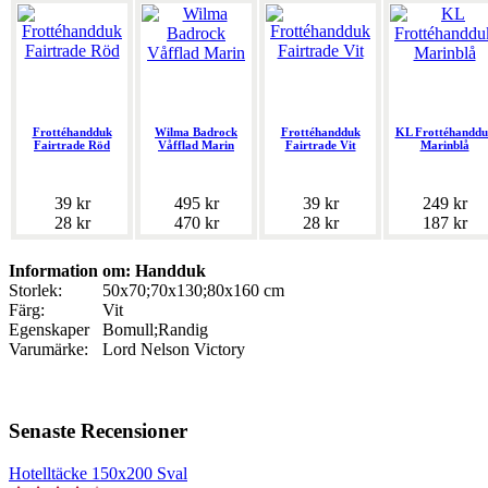
Frottéhandduk
Wilma Badrock
Frottéhandduk
KL Frottéhanddu
Fairtrade Röd
Våfflad Marin
Fairtrade Vit
Marinblå
39 kr
495 kr
39 kr
249 kr
28 kr
470 kr
28 kr
187 kr
Information om: Handduk
Storlek:
50x70;70x130;80x160 cm
Färg:
Vit
Egenskaper
Bomull;Randig
Varumärke:
Lord Nelson Victory
Senaste Recensioner
Hotelltäcke 150x200 Sval