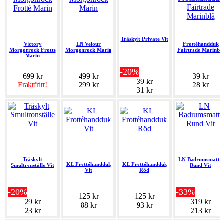
Träskylt Private Vit
Victory
LN Velour
Frottéhandduk
Morgonrock Frotté
Morgonrock Marin
Fairtrade Marinb
Marin
-20%
699 kr
499 kr
39 kr
39 kr
Fraktfritt!
299 kr
28 kr
31 kr
Träskylt
LN Badrumsmatt
KL Frottéhandduk
KL Frottéhandduk
Smultronställe Vit
Rund Vit
Vit
Röd
-20%
-33%
125 kr
125 kr
29 kr
319 kr
88 kr
93 kr
23 kr
213 kr