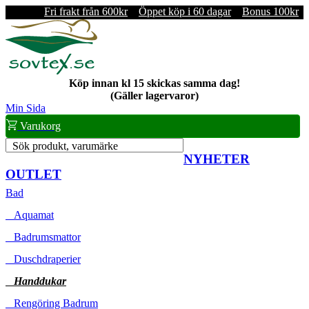
Fri frakt från 600kr
Öppet köp i 60 dagar
Bonus 100kr
Köp innan kl 15 skickas samma dag!
(Gäller lagervaror)
Min Sida
Varukorg
Sök produkt, varumärke
NYHETER
OUTLET
Bad
Aquamat
Badrumsmattor
Duschdraperier
Handdukar
Rengöring Badrum