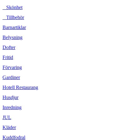
Skönhet
Tillbehör
Barnartiklar
Belysning
Dofter
Fritid
Förvaring
Gardiner
Hotell Restaurang
Husdjur
Inredning
JUL
Kläder
Kuddfodral