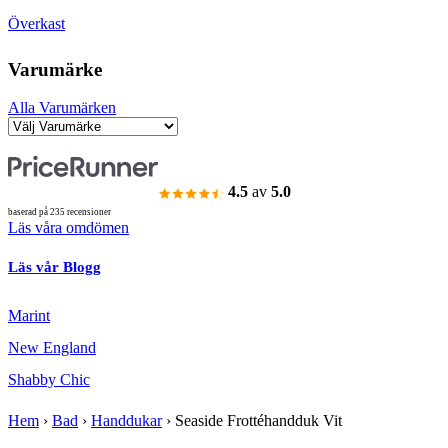
Överkast
Varumärke
Alla Varumärken
4.5
av
5.0
baserad på 235 recensioner
Läs våra omdömen
Läs vår Blogg
Marint
New England
Shabby Chic
Hem
›
Bad
›
Handdukar
›
Seaside Frottéhandduk Vit