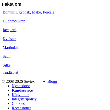
Fakta om
Bomull: Egyptisk, Mako, Percale
Dunprodukter
Jacquard
Kvalster
Martindale
Satin
Silke
Trådtäthet
© 2008-2026 Sovtex
Blogg
Nyhetsbrev
Kundservice
Köpvillkor
Integritetspolicy
Cookies
Recensioner