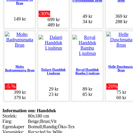
Frottéhandduk Brun
Brun
Brun
-30%
49 kr
369 kr
149 kr
699 kr
34 kr
288 kr
489 kr
Molto
Helle Duschmatt
Dalarö Handduk
Royal Handduk
Badrumsmatta Brun
Brun
Ljusbrun
Bambu Ljusbrun
-5.%
-20%
29 kr
89 kr
399 kr
75 kr
23 kr
85 kr
379 kr
60 kr
Information om: Handduk
Storlek:
80x180 cm
Färg:
Beige;Brun;Vit
Egenskaper
Bomull;Randig;Öko-Tex
Varumärke:
Recycled by Wille