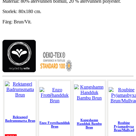
Material: 80% återvunnen bomull, 20 % återvunnen polyester.
Storlek: 80x180 cm.
Färg: Brun/Vit.
Rektangel
Kungshamn
Badrumsmatta Brun
Enzo Frottéhandduk
Roubine
Handduk Bambu
Brun
Pyjamasbyxa
Brun
Brun/Mullvad