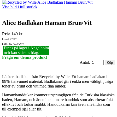
Visa bild i full storlek
Alice Badlakan Hamam Brun/Vit
Pris:
149 kr
Lev.art: 27207
Ean: 7332797272074
Finns på lager i Ängelholm
och kan skickas idag.
Fråga om denna produkt
Antal:
Läckert badlakan från Recycled by Wille. Ett hamam badlakan i
99% återvunnet material. Badlakanet går i enkla men väldigt tjusiga
toner av brunt och vitt med fina ränder.
Hamamhanddukar kommer ursprungligen från de Turkiska klassiska
baden, Hamam, och är en lite tunnare handduk som absorberar fukt
effektivt och torkar snabbt. Handdukarna kan även användas som
till exempel sjal eller filt.