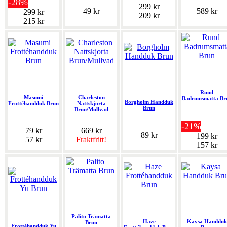
-28%
299 kr
49 kr
589 kr
299 kr
209 kr
215 kr
Rund
Masumi
Charleston
Badrumsmatta Br
Borgholm Handduk
Frottéhandduk Brun
Nattskjorta
Brun
Brun/Mullvad
-21%
79 kr
669 kr
89 kr
199 kr
57 kr
Fraktfritt!
157 kr
Palito Trämatta
Haze
Kaysa Handduk
Brun
Frottéhandduk Yu