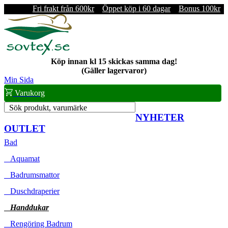
Fri frakt från 600kr
Öppet köp i 60 dagar
Bonus 100kr
Köp innan kl 15 skickas samma dag!
(Gäller lagervaror)
Min Sida
Varukorg
Sök produkt, varumärke
NYHETER
OUTLET
Bad
Aquamat
Badrumsmattor
Duschdraperier
Handdukar
Rengöring Badrum