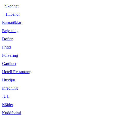
Skönhet
Tillbehör
Barnartiklar
Belysning
Dofter
Fritid
Förvaring
Gardiner
Hotell Restaurang
Husdjur
Inredning
JUL
Kläder
Kuddfodral