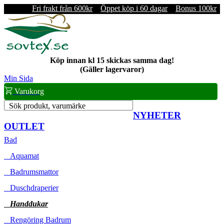
Fri frakt från 600kr
Öppet köp i 60 dagar
Bonus 100kr
Köp innan kl 15 skickas samma dag!
(Gäller lagervaror)
Min Sida
Varukorg
Sök produkt, varumärke
NYHETER
OUTLET
Bad
Aquamat
Badrumsmattor
Duschdraperier
Handdukar
Rengöring Badrum