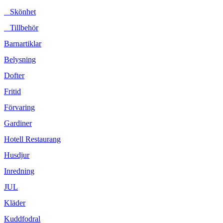
Skönhet
Tillbehör
Barnartiklar
Belysning
Dofter
Fritid
Förvaring
Gardiner
Hotell Restaurang
Husdjur
Inredning
JUL
Kläder
Kuddfodral