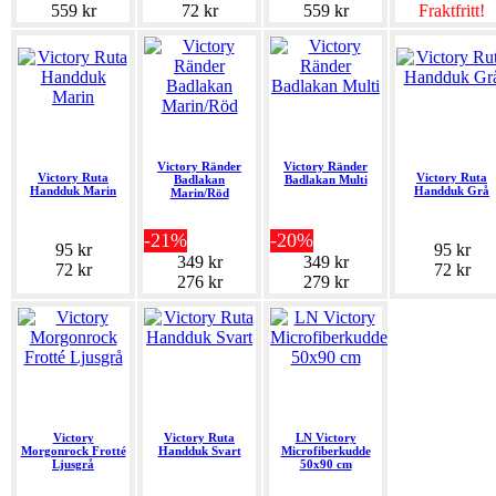
559 kr
72 kr
559 kr
Fraktfritt!
Victory Ränder
Victory Ränder
Victory Ruta
Victory Ruta
Badlakan
Badlakan Multi
Handduk Marin
Handduk Grå
Marin/Röd
-21%
-20%
95 kr
95 kr
349 kr
349 kr
72 kr
72 kr
276 kr
279 kr
Victory
Victory Ruta
LN Victory
Morgonrock Frotté
Handduk Svart
Microfiberkudde
Ljusgrå
50x90 cm