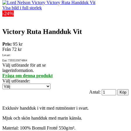
Visa bild i full storlek
-24%
Victory Ruta Handduk Vit
Pris:
95 kr
Från
72 kr
Lev.art:
Ean: 7393533074864
Välj utförande för att se
lagerinformation.
Fråga om denna produkt
Välj utförande
:
Antal:
Exklusiv handduk i vitt med rutmönster i svart.
Mjuk och skön handduk med marin känsla.
Material: 100% Bomull Frotté 550g/m².