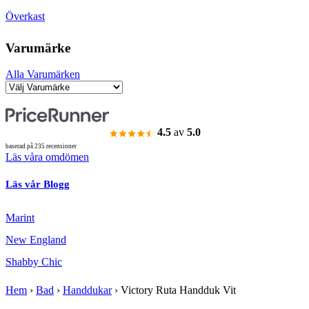
Överkast
Varumärke
Alla Varumärken
4.5
av
5.0
baserad på 235 recensioner
Läs våra omdömen
Läs vår Blogg
Marint
New England
Shabby Chic
Hem
›
Bad
›
Handdukar
›
Victory Ruta Handduk Vit