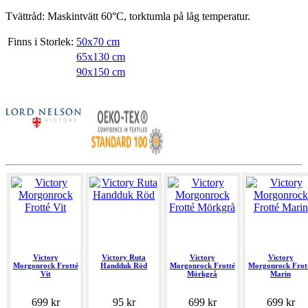
Tvättråd: Maskintvätt 60°C, torktumla på låg temperatur.
Finns i Storlek:
50x70 cm
65x130 cm
90x150 cm
Victory
Victory Ruta
Victory
Victory
Morgonrock Frotté
Handduk Röd
Morgonrock Frotté
Morgonrock Frot
Vit
Mörkgrå
Marin
699 kr
95 kr
699 kr
699 kr