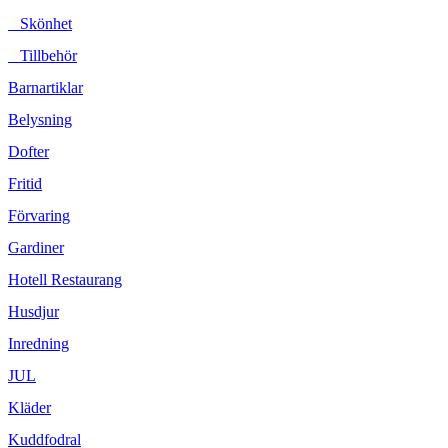
Skönhet
Tillbehör
Barnartiklar
Belysning
Dofter
Fritid
Förvaring
Gardiner
Hotell Restaurang
Husdjur
Inredning
JUL
Kläder
Kuddfodral