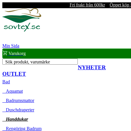
Fri frakt från 600kr
Öppet köp 
Min Sida
Varukorg
Sök produkt, varumärke
NYHETER
OUTLET
Bad
Aquamat
Badrumsmattor
Duschdraperier
Handdukar
Rengöring Badrum