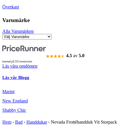
Överkast
Varumärke
Alla Varumärken
4.5
av
5.0
baserad på 235 recensioner
Läs våra omdömen
Läs vår Blogg
Marint
New England
Shabby Chic
Hem
›
Bad
›
Handdukar
›
Nevada Frottéhandduk Vit Storpack