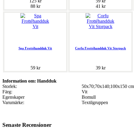
125 kr
59 kr
88 kr
41 kr
Spa Frottéhandduk Vit
Corfu Frottéhandduk Vit Storpack
59 kr
39 kr
Information om: Handduk
Storlek:
50x70;70x140;100x150 cm
Färg:
Vit
Egenskaper
Bomull
Varumärke:
Textilgruppen
Senaste Recensioner