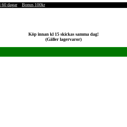
i 60 dagar
Bonus 100kr
Köp innan kl 15 skickas samma dag!
(Gäller lagervaror)