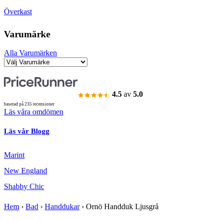
Överkast
Varumärke
Alla Varumärken
4.5
av
5.0
baserad på 235 recensioner
Läs våra omdömen
Läs vår Blogg
Marint
New England
Shabby Chic
Hem
›
Bad
›
Handdukar
›
Ornö Handduk Ljusgrå