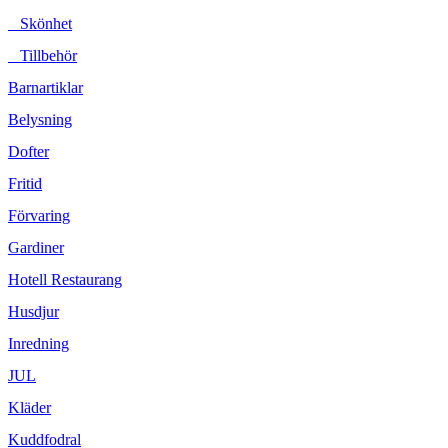
Skönhet
Tillbehör
Barnartiklar
Belysning
Dofter
Fritid
Förvaring
Gardiner
Hotell Restaurang
Husdjur
Inredning
JUL
Kläder
Kuddfodral