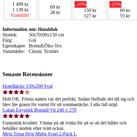
-20%
-20%
1 499 kr
69 kr
1 139 kr
159 kr
69 kr
28 kr
Fraktfritt!
127 kr
55 kr
Information om: Handduk
Storlek:
50x70;90x150 cm
Färg:
Grå
Egenskaper
Bomull;Öko-Tex
Varumärke:
Classic Textiles
Senaste Recensioner
Hotelltäcke 150x200 Sval
Helt OK. Första natten var det perfekt. Sedan fluffade det till sig och
blev lite grann för varmt för ett sommartäcke. I alla fall nöjd.
Lakan Egyptisk Bomull Vit 240 x 270
Fantastisk kvalitet. Väntar på att tvätta för att se att det håller och
behåller storlek efter tvätt också.
Meja Trosa Hög Midja Svart 2-Pack L