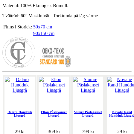
Material: 100% Ekologisk Bomull.
Tvättråd: 60° Maskintvätt. Torktumla på låg värme.
Finns i Storlek:
50x70 cm
90x150 cm
Dalarö Handduk
Elton Påslakanset
Slumre Påslakanset
Novalie Rand
Ljusgrå
Ljusgrå
Ljusgrå
Handduk Ljusgr
29 kr
369 kr
799 kr
29 kr