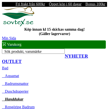
Fri frakt från 600kr
Öppet köp i 60 dagar
Bonus 100kr
Köp innan kl 15 skickas samma dag!
(Gäller lagervaror)
Min Sida
Varukorg
Sök produkt, varumärke
NYHETER
OUTLET
Bad
Aquamat
Badrumsmattor
Duschdraperier
Handdukar
Rengöring Badrum