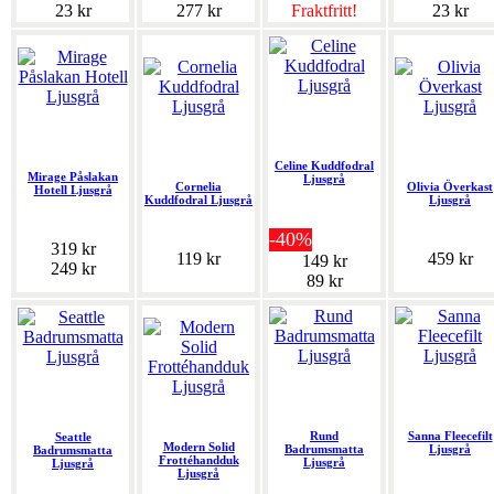
23 kr
277 kr
Fraktfritt!
23 kr
Celine Kuddfodral
Mirage Påslakan
Ljusgrå
Cornelia
Olivia Överkast
Hotell Ljusgrå
Kuddfodral Ljusgrå
Ljusgrå
-40%
319 kr
119 kr
459 kr
149 kr
249 kr
89 kr
Rund
Sanna Fleecefilt
Seattle
Modern Solid
Badrumsmatta
Ljusgrå
Badrumsmatta
Frottéhandduk
Ljusgrå
Ljusgrå
Ljusgrå