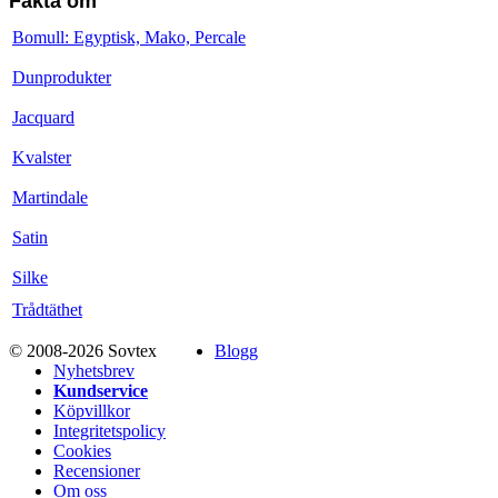
Fakta om
Bomull: Egyptisk, Mako, Percale
Dunprodukter
Jacquard
Kvalster
Martindale
Satin
Silke
Trådtäthet
© 2008-2026 Sovtex
Blogg
Nyhetsbrev
Kundservice
Köpvillkor
Integritetspolicy
Cookies
Recensioner
Om oss