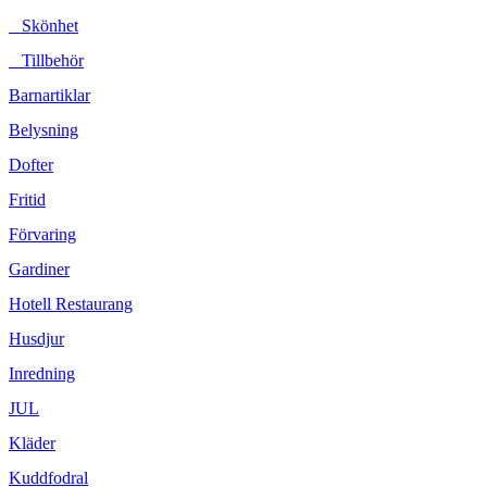
Skönhet
Tillbehör
Barnartiklar
Belysning
Dofter
Fritid
Förvaring
Gardiner
Hotell Restaurang
Husdjur
Inredning
JUL
Kläder
Kuddfodral