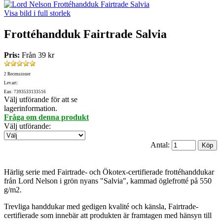
Visa bild i full storlek
Frottéhandduk Fairtrade Salvia
Pris:
Från
39 kr
2 Recensioner
Lev.art:
Ean: 7393533133516
Välj utförande för att se
lagerinformation.
Fråga om denna produkt
Välj utförande
:
Antal:
Härlig serie med Fairtrade- och Ökotex-certifierade frottéhanddukar
från Lord Nelson i grön nyans "Salvia", kammad öglefrotté på 550
g/m2.
Trevliga handdukar med gedigen kvalité och känsla, Fairtrade-
certifierade som innebär att produkten är framtagen med hänsyn till