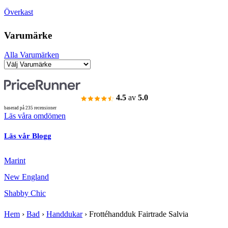
Överkast
Varumärke
Alla Varumärken
4.5
av
5.0
baserad på 235 recensioner
Läs våra omdömen
Läs vår Blogg
Marint
New England
Shabby Chic
Hem
›
Bad
›
Handdukar
›
Frottéhandduk Fairtrade Salvia