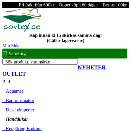
Fri frakt från 600kr
Öppet köp i 60 dagar
Bonus 100kr
Köp innan kl 15 skickas samma dag!
(Gäller lagervaror)
Min Sida
Varukorg
Sök produkt, varumärke
NYHETER
OUTLET
Bad
Aquamat
Badrumsmattor
Duschdraperier
Handdukar
Rengöring Badrum