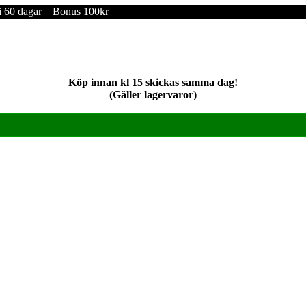
i 60 dagar
Bonus 100kr
Köp innan kl 15 skickas samma dag!
(Gäller lagervaror)