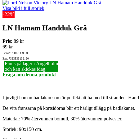
Visa bild i full storlek
-22%
LN Hamam Handduk Grå
Pris:
89 kr
69 kr
Lev.art: 410211-95-0
Ean: 7393533132120
Finns på lager i Ängelholm
och kan skickas idag.
Fråga om denna produkt
Ljuvligt hamambadlakan som är perfekt att ha med till stranden. Han
De vita fransarna på kortsidorna blir ett härligt tillägg på badlakanet.
Material: 70% återvunnen bomull, 30% återvunnen polyester.
Storlek: 90x150 cm.