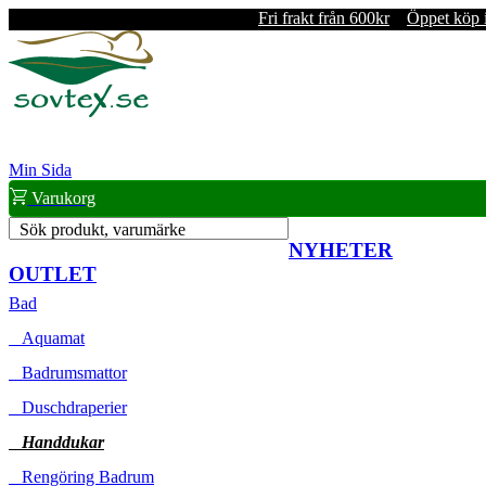
Fri frakt från 600kr
Öppet köp 
Min Sida
Varukorg
Sök produkt, varumärke
NYHETER
OUTLET
Bad
Aquamat
Badrumsmattor
Duschdraperier
Handdukar
Rengöring Badrum