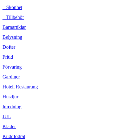
Skönhet
Tillbehör
Barnartiklar
Belysning
Dofter
Fritid
Förvaring
Gardiner
Hotell Restaurang
Husdjur
Inredning
JUL
Kläder
Kuddfodral