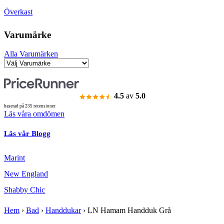
Överkast
Varumärke
Alla Varumärken
4.5
av
5.0
baserad på 235 recensioner
Läs våra omdömen
Läs vår Blogg
Marint
New England
Shabby Chic
Hem
›
Bad
›
Handdukar
›
LN Hamam Handduk Grå