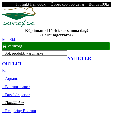
Fri frakt från 600kr
Öppet köp i 60 dagar
Bonus 100kr
Köp innan kl 15 skickas samma dag!
(Gäller lagervaror)
Min Sida
Varukorg
Sök produkt, varumärke
NYHETER
OUTLET
Bad
Aquamat
Badrumsmattor
Duschdraperier
Handdukar
Rengöring Badrum