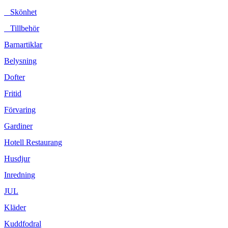
Skönhet
Tillbehör
Barnartiklar
Belysning
Dofter
Fritid
Förvaring
Gardiner
Hotell Restaurang
Husdjur
Inredning
JUL
Kläder
Kuddfodral