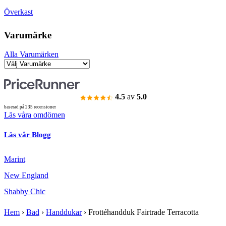
Överkast
Varumärke
Alla Varumärken
4.5
av
5.0
baserad på 235 recensioner
Läs våra omdömen
Läs vår Blogg
Marint
New England
Shabby Chic
Hem
›
Bad
›
Handdukar
›
Frottéhandduk Fairtrade Terracotta