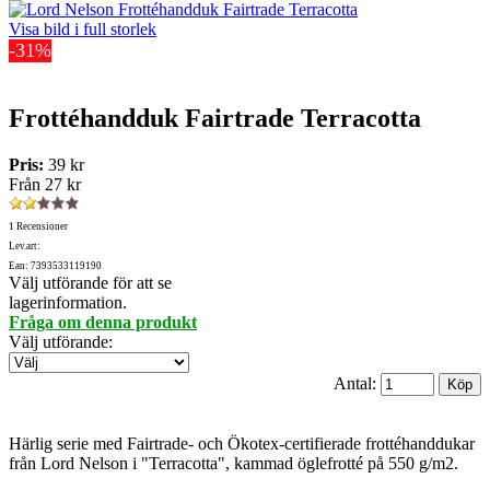
Visa bild i full storlek
-31%
Frottéhandduk Fairtrade Terracotta
Pris:
39 kr
Från
27 kr
1 Recensioner
Lev.art:
Ean: 7393533119190
Välj utförande för att se
lagerinformation.
Fråga om denna produkt
Välj utförande
:
Antal:
Härlig serie med Fairtrade- och Ökotex-certifierade frottéhanddukar
från Lord Nelson i "Terracotta", kammad öglefrotté på 550 g/m2.