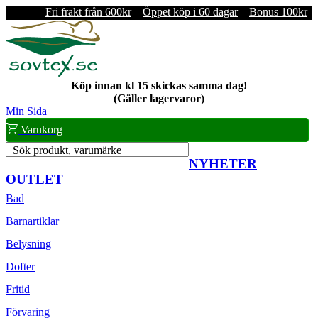
Fri frakt från 600kr
Öppet köp i 60 dagar
Bonus 100kr
Köp innan kl 15 skickas samma dag!
(Gäller lagervaror)
Min Sida
Varukorg
Sök produkt, varumärke
NYHETER
OUTLET
Bad
Barnartiklar
Belysning
Dofter
Fritid
Förvaring