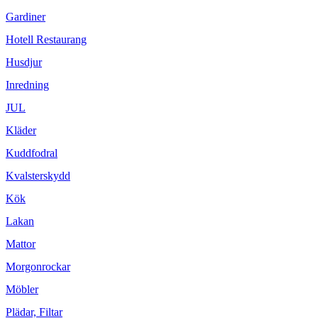
Gardiner
Hotell Restaurang
Husdjur
Inredning
JUL
Kläder
Kuddfodral
Kvalsterskydd
Kök
Lakan
Mattor
Morgonrockar
Möbler
Plädar, Filtar