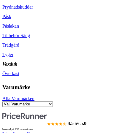
Prydnadskuddar
Påsk
Påslakan
Tillbehör Säng
Trädgård
Tyger
Vaxduk
Överkast
Varumärke
Alla Varumärken
4.5
av
5.0
baserad på 235 recensioner