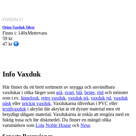
FONDACO
Orion Vaxduk Silver
Finns i: 140xMetervara
59 kr
47 kr
Info Vaxduk
Här finner du ett brett sortiment av snygga och användbara
vaxdukar i olika färger som
grå
,
svart
,
blå
,
beige
,
röd
och mönster
som t.ex.
linnelook
,
retro vaxduk
,
vaxduk trä
,
vaxduk jul
,
vaxduk
påsk
eller
prickig vaxduk
. Vaxdukarna tillverkas i PVC eller
textilvaxduk
i akrylat där akrylat är ett dyrare material men ett
betydligt tåligare material. Vaxdukarna är enkla att rengöra med en
fuktig trasa och lite diskmedel. Du finner en mängd olika
varumärken som
Lola
Noble House
och
Neşe
.