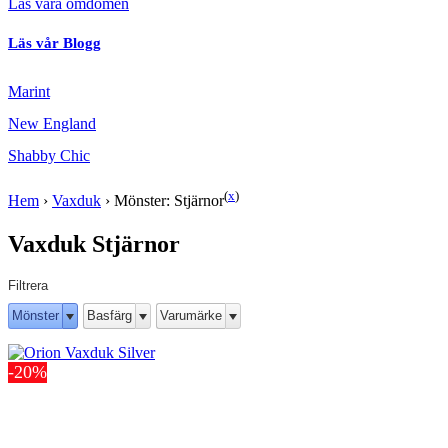
Läs våra omdömen
Läs vår Blogg
Marint
New England
Shabby Chic
(
x
)
Hem
›
Vaxduk
›
Mönster: Stjärnor
Vaxduk Stjärnor
Filtrera
Mönster
Basfärg
Varumärke
-20%