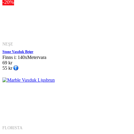
-20%
NEŞE
Stone Vaxduk Beige
Finns i: 140xMetervara
69 kr
55 kr
FLORISTA