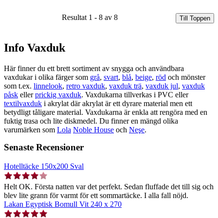
Resultat 1 - 8 av 8
Till Toppen
Info Vaxduk
Här finner du ett brett sortiment av snygga och användbara
vaxdukar i olika färger som
grå
,
svart
,
blå
,
beige
,
röd
och mönster
som t.ex.
linnelook
,
retro vaxduk
,
vaxduk trä
,
vaxduk jul
,
vaxduk
påsk
eller
prickig vaxduk
. Vaxdukarna tillverkas i PVC eller
textilvaxduk
i akrylat där akrylat är ett dyrare material men ett
betydligt tåligare material. Vaxdukarna är enkla att rengöra med en
fuktig trasa och lite diskmedel. Du finner en mängd olika
varumärken som
Lola
Noble House
och
Neşe
.
Senaste Recensioner
Hotelltäcke 150x200 Sval
Helt OK. Första natten var det perfekt. Sedan fluffade det till sig och
blev lite grann för varmt för ett sommartäcke. I alla fall nöjd.
Lakan Egyptisk Bomull Vit 240 x 270