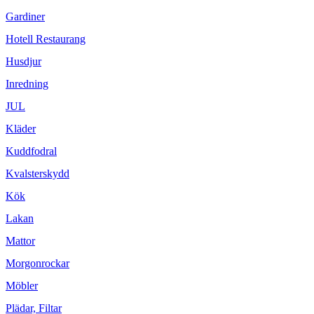
Gardiner
Hotell Restaurang
Husdjur
Inredning
JUL
Kläder
Kuddfodral
Kvalsterskydd
Kök
Lakan
Mattor
Morgonrockar
Möbler
Plädar, Filtar