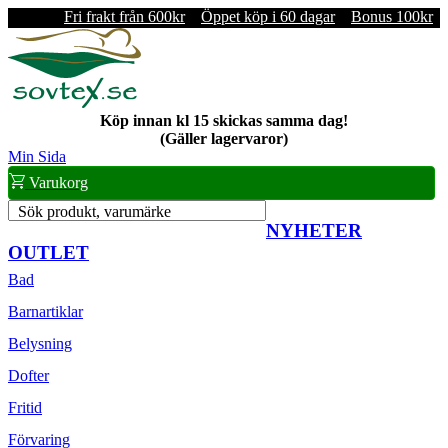
Fri frakt från 600kr
Öppet köp i 60 dagar
Bonus 100kr
Köp innan kl 15 skickas samma dag!
(Gäller lagervaror)
Min Sida
Varukorg
Sök produkt, varumärke
NYHETER
OUTLET
Bad
Barnartiklar
Belysning
Dofter
Fritid
Förvaring