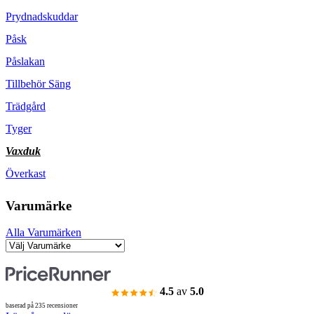
Prydnadskuddar
Påsk
Påslakan
Tillbehör Säng
Trädgård
Tyger
Vaxduk
Överkast
Varumärke
Alla Varumärken
4.5
av
5.0
baserad på 235 recensioner