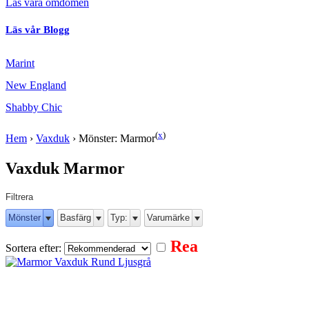
Läs våra omdömen
Läs vår Blogg
Marint
New England
Shabby Chic
(
x
)
Hem
›
Vaxduk
›
Mönster: Marmor
Vaxduk Marmor
Filtrera
Mönster
Basfärg
Typ:
Varumärke
Rea
Sortera efter: