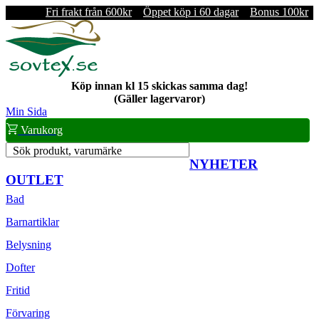
Fri frakt från 600kr
Öppet köp i 60 dagar
Bonus 100kr
Köp innan kl 15 skickas samma dag!
(Gäller lagervaror)
Min Sida
Varukorg
Sök produkt, varumärke
NYHETER
OUTLET
Bad
Barnartiklar
Belysning
Dofter
Fritid
Förvaring