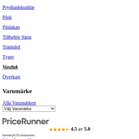
Prydnadskuddar
Påsk
Påslakan
Tillbehör Säng
Trädgård
Tyger
Vaxduk
Överkast
Varumärke
Alla Varumärken
4.5
av
5.0
baserad på 235 recensioner