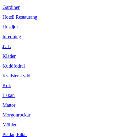
Gardiner
Hotell Restaurang
Husdjur
Inredning
JUL
Kläder
Kuddfodral
Kvalsterskydd
Kök
Lakan
Mattor
Morgonrockar
Möbler
Plädar, Filtar