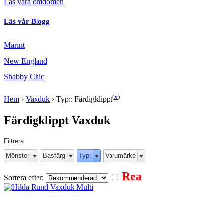
Läs våra omdömen
Läs vår Blogg
Marint
New England
Shabby Chic
(
x
)
Hem
›
Vaxduk
›
Typ:: Färdigklippt
Färdigklippt Vaxduk
Filtrera
Mönster
Basfärg
Typ:
Varumärke
Rea
Sortera efter: