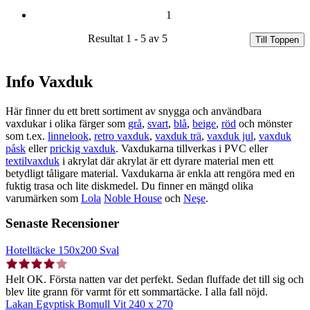
1
Resultat 1 - 5 av 5
Till Toppen
Info Vaxduk
Här finner du ett brett sortiment av snygga och användbara
vaxdukar i olika färger som
grå
,
svart
,
blå
,
beige
,
röd
och mönster
som t.ex.
linnelook
,
retro vaxduk
,
vaxduk trä
,
vaxduk jul
,
vaxduk
påsk
eller
prickig vaxduk
. Vaxdukarna tillverkas i PVC eller
textilvaxduk
i akrylat där akrylat är ett dyrare material men ett
betydligt tåligare material. Vaxdukarna är enkla att rengöra med en
fuktig trasa och lite diskmedel. Du finner en mängd olika
varumärken som
Lola
Noble House
och
Neşe
.
Senaste Recensioner
Hotelltäcke 150x200 Sval
Helt OK. Första natten var det perfekt. Sedan fluffade det till sig och
blev lite grann för varmt för ett sommartäcke. I alla fall nöjd.
Lakan Egyptisk Bomull Vit 240 x 270