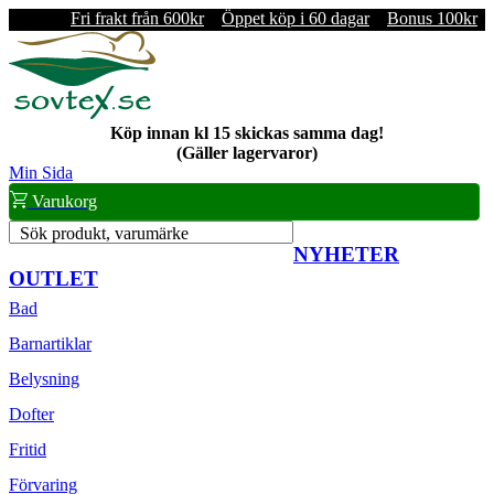
Fri frakt från 600kr
Öppet köp i 60 dagar
Bonus 100kr
Köp innan kl 15 skickas samma dag!
(Gäller lagervaror)
Min Sida
Varukorg
Sök produkt, varumärke
NYHETER
OUTLET
Bad
Barnartiklar
Belysning
Dofter
Fritid
Förvaring