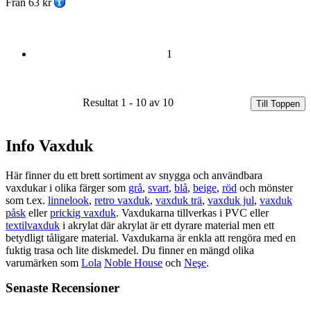
Från
63 kr
1
Resultat 1 - 10 av 10
Till Toppen
Info Vaxduk
Här finner du ett brett sortiment av snygga och användbara
vaxdukar i olika färger som
grå
,
svart
,
blå
,
beige
,
röd
och mönster
som t.ex.
linnelook
,
retro vaxduk
,
vaxduk trä
,
vaxduk jul
,
vaxduk
påsk
eller
prickig vaxduk
. Vaxdukarna tillverkas i PVC eller
textilvaxduk
i akrylat där akrylat är ett dyrare material men ett
betydligt tåligare material. Vaxdukarna är enkla att rengöra med en
fuktig trasa och lite diskmedel. Du finner en mängd olika
varumärken som
Lola
Noble House
och
Neşe
.
Senaste Recensioner