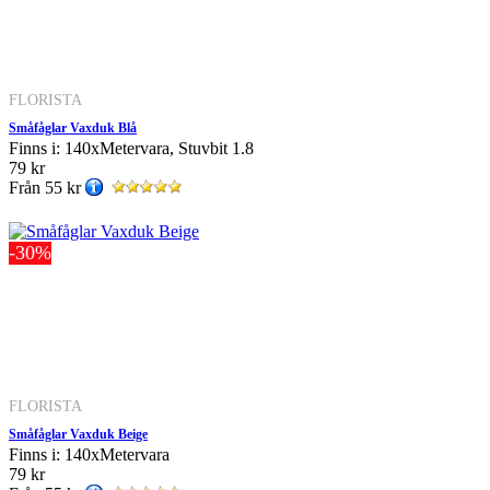
FLORISTA
Småfåglar Vaxduk Blå
Finns i: 140xMetervara, Stuvbit 1.8
79 kr
Från
55 kr
-30%
FLORISTA
Småfåglar Vaxduk Beige
Finns i: 140xMetervara
79 kr