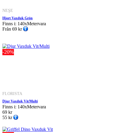
NEŞE
Hjort Vaxduk Grön
Finns i: 140xMetervara
Från
69 kr
-20%
FLORISTA
Djur Vaxduk Vit/Multi
Finns i: 140xMetervara
69 kr
55 kr