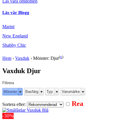
Läs våra omdömen
Läs vår Blogg
Marint
New England
Shabby Chic
(
x
)
Hem
›
Vaxduk
›
Mönster: Djur
Vaxduk Djur
Filtrera
Mönster
Basfärg
Typ:
Varumärke
Rea
Sortera efter:
-30%