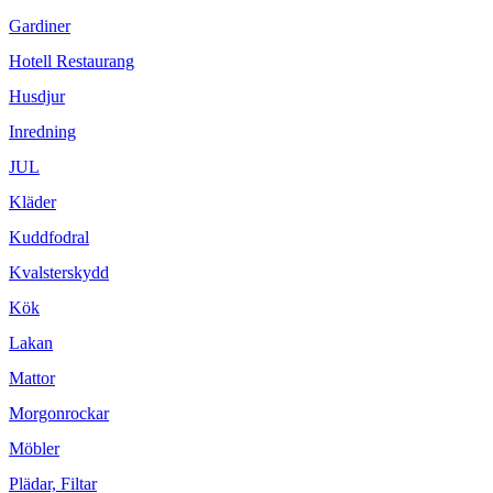
Gardiner
Hotell Restaurang
Husdjur
Inredning
JUL
Kläder
Kuddfodral
Kvalsterskydd
Kök
Lakan
Mattor
Morgonrockar
Möbler
Plädar, Filtar