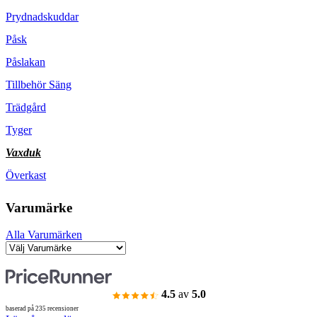
Prydnadskuddar
Påsk
Påslakan
Tillbehör Säng
Trädgård
Tyger
Vaxduk
Överkast
Varumärke
Alla Varumärken
4.5
av
5.0
baserad på 235 recensioner