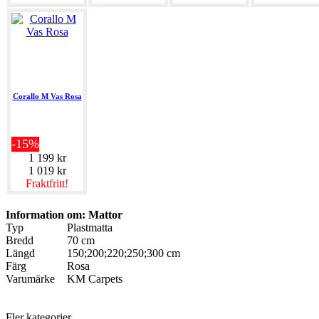
Corallo M Vas Rosa
-15%
1 199 kr
1 019 kr
Fraktfritt!
Information om: Mattor
Typ
Plastmatta
Bredd
70 cm
Längd
150;200;220;250;300 cm
Färg
Rosa
Varumärke
KM Carpets
Fler kategorier