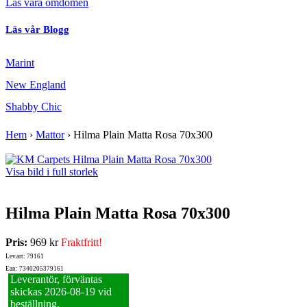
Läs våra omdömen
Läs vår Blogg
Marint
New England
Shabby Chic
Hem
›
Mattor
›
Hilma Plain Matta Rosa 70x300
Visa bild i full storlek
Hilma Plain Matta Rosa 70x300
Pris:
969 kr
Fraktfritt!
Lev.art: 79161
Ean: 7340205379161
Leverantör, förväntas
skickas 2026‑08‑19 vid
beställning.