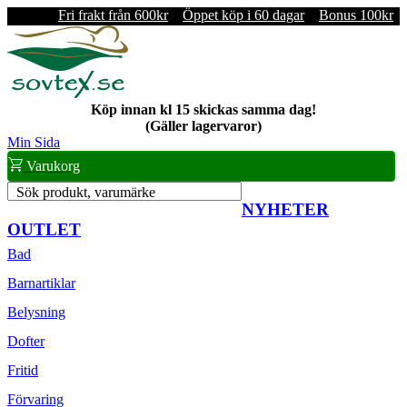
Fri frakt från 600kr
Öppet köp i 60 dagar
Bonus 100kr
Köp innan kl 15 skickas samma dag!
(Gäller lagervaror)
Min Sida
Varukorg
Sök produkt, varumärke
NYHETER
OUTLET
Bad
Barnartiklar
Belysning
Dofter
Fritid
Förvaring