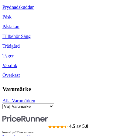
Prydnadskuddar
Påsk
Påslakan
Tillbehör Säng
Trädgård
Tyger
Vaxduk
Överkast
Varumärke
Alla Varumärken
4.5
av
5.0
baserad på 235 recensioner