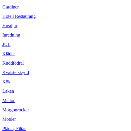
Gardiner
Hotell Restaurang
Husdjur
Inredning
JUL
Kläder
Kuddfodral
Kvalsterskydd
Kök
Lakan
Mattor
Morgonrockar
Möbler
Plädar, Filtar