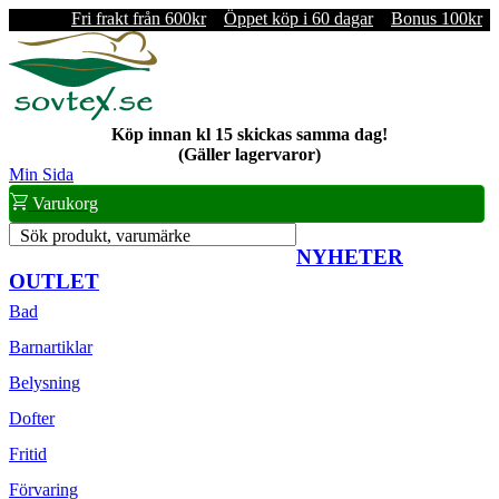
Fri frakt från 600kr
Öppet köp i 60 dagar
Bonus 100kr
Köp innan kl 15 skickas samma dag!
(Gäller lagervaror)
Min Sida
Varukorg
Sök produkt, varumärke
NYHETER
OUTLET
Bad
Barnartiklar
Belysning
Dofter
Fritid
Förvaring