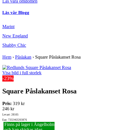
Läs våra omdömen
Läs vår Blogg
Marint
New England
Shabby Chic
Hem
›
Påslakan
›
Square Påslakanset Rosa
Visa bild i full storlek
-23%
Square Påslakanset Rosa
Pris:
319 kr
246 kr
Lev.art: 28105
Ean: 7332463203876
Finns på lager i Ängelholm
och kan skickas idag.