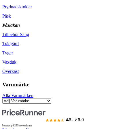
Prydnadskuddar
Påsk
Påslakan
Tillbehör Säng
Trädgård
Tyger
Vaxduk
Överkast
Varumärke
Alla Varumärken
4.5
av
5.0
baserad på 235 recensioner