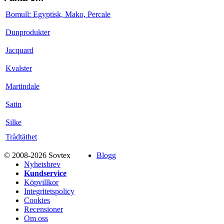
Bomull: Egyptisk, Mako, Percale
Dunprodukter
Jacquard
Kvalster
Martindale
Satin
Silke
Trådtäthet
© 2008-2026 Sovtex
Blogg
Nyhetsbrev
Kundservice
Köpvillkor
Integritetspolicy
Cookies
Recensioner
Om oss