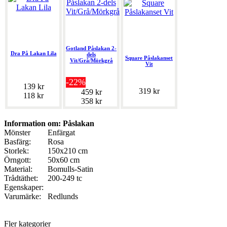
Gotland Påslakan 2-
Dra På Lakan Lila
dels
Square Påslakanset
Vit/Grå/Mörkgrå
Vit
-22%
139 kr
319 kr
459 kr
118 kr
358 kr
Information om: Påslakan
Mönster
Enfärgat
Basfärg:
Rosa
Storlek:
150x210 cm
Örngott:
50x60 cm
Material:
Bomulls-Satin
Trådtäthet:
200-249 tc
Egenskaper:
Varumärke:
Redlunds
Fler kategorier