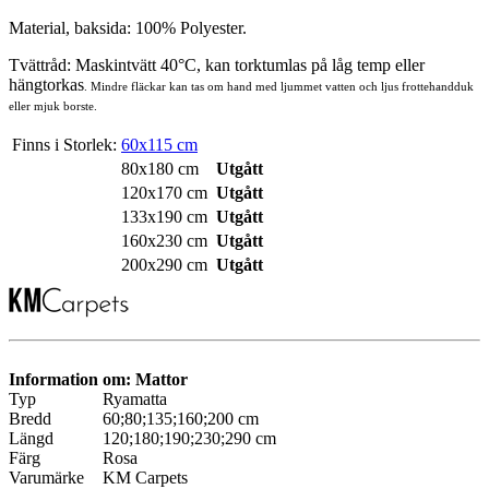
Material, baksida: 100% Polyester.
Tvättråd: Maskintvätt 40°C, kan torktumlas på låg temp eller
hängtorkas
. Mindre fläckar kan tas om hand med ljummet vatten och ljus frottehandduk
eller mjuk borste.
Finns i Storlek:
60x115 cm
80x180 cm
Utgått
120x170 cm
Utgått
133x190 cm
Utgått
160x230 cm
Utgått
200x290 cm
Utgått
Information om: Mattor
Typ
Ryamatta
Bredd
60;80;135;160;200 cm
Längd
120;180;190;230;290 cm
Färg
Rosa
Varumärke
KM Carpets