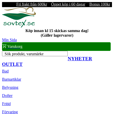
Fri frakt från 600kr
Öppet köp i 60 dagar
Bonus 100kr
Köp innan kl 15 skickas samma dag!
(Gäller lagervaror)
Min Sida
Varukorg
Sök produkt, varumärke
NYHETER
OUTLET
Bad
Barnartiklar
Belysning
Dofter
Fritid
Förvaring