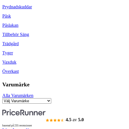
Prydnadskuddar
Påsk
Påslakan
Tillbehör Säng
Trädgård
Tyger
Vaxduk
Överkast
Varumärke
Alla Varumärken
4.5
av
5.0
baserad på 235 recensioner