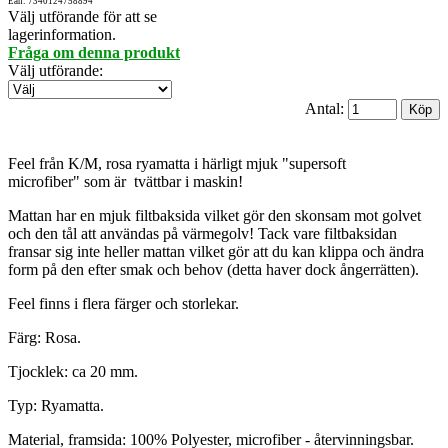
Ean: 7340124758894
Välj utförande för att se
lagerinformation.
Fråga om denna produkt
Välj utförande
:
Antal:
Feel från K/M, rosa ryamatta i härligt mjuk "supersoft
microfiber" som är tvättbar i maskin!
Mattan har en mjuk filtbaksida vilket gör den skonsam mot golvet
och den tål att användas på värmegolv! Tack vare filtbaksidan
fransar sig inte heller mattan vilket gör att du kan klippa och ändra
form på den efter smak och behov (detta haver dock ångerrätten).
Feel finns i flera färger och storlekar.
Färg: Rosa.
Tjocklek: ca 20 mm.
Typ: Ryamatta.
Material, framsida: 100% Polyester, microfiber - återvinningsbar.