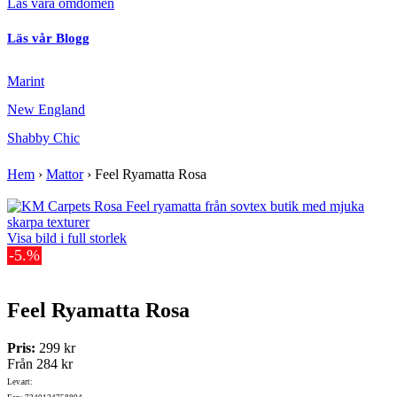
Läs våra omdömen
Läs vår Blogg
Marint
New England
Shabby Chic
Hem
›
Mattor
›
Feel Ryamatta Rosa
Visa bild i full storlek
-5.%
Feel Ryamatta Rosa
Pris:
299 kr
Från
284 kr
Lev.art: