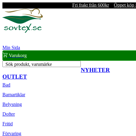
Fri frakt från 600kr
Öppet köp 
Min Sida
Varukorg
Sök produkt, varumärke
NYHETER
OUTLET
Bad
Barnartiklar
Belysning
Dofter
Fritid
Förvaring