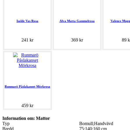
Isolde Vas Rosa
Alva Matta Gammelrosa
Valence Mugg
241 kr
369 kr
89 k
Runmarö Påslakanset Mörkrosa
459 kr
Information om: Mattor
Typ
Bomull;Handvävd
Bredd
75;140;160 cm