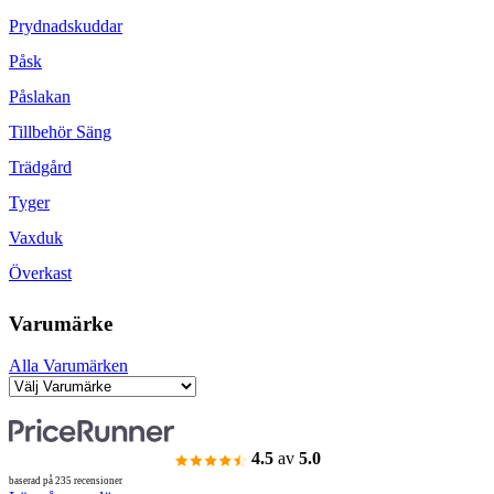
Prydnadskuddar
Påsk
Påslakan
Tillbehör Säng
Trädgård
Tyger
Vaxduk
Överkast
Varumärke
Alla Varumärken
4.5
av
5.0
baserad på 235 recensioner