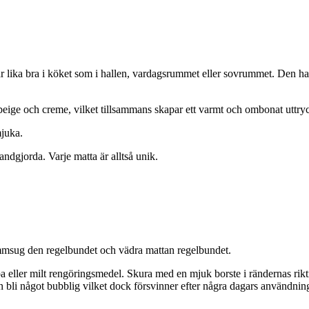
r lika bra i köket som i hallen, vardagsrummet eller sovrummet. Den h
eige och creme, vilket tillsammans skapar ett varmt och ombonat uttry
mjuka.
dgjorda. Varje matta är alltså unik.
 Dammsug den regelbundet och vädra mattan regelbundet.
a eller milt rengöringsmedel. Skura med en mjuk borste i rändernas riktn
 bli något bubblig vilket dock försvinner efter några dagars användning. 