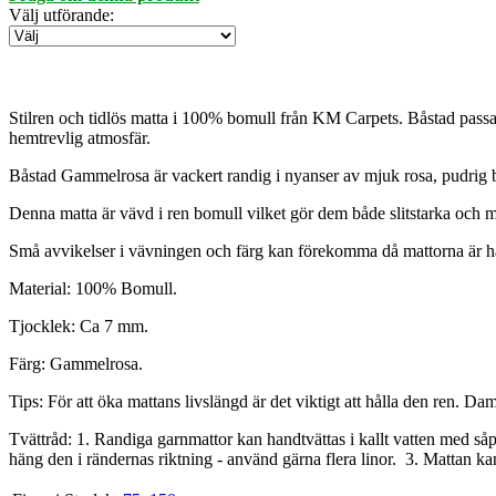
Välj utförande
:
Stilren och tidlös matta i 100% bomull från KM Carpets. Båstad passa
hemtrevlig atmosfär.
Båstad Gammelrosa är vackert randig i nyanser av mjuk rosa, pudrig b
Denna matta är vävd i ren bomull vilket gör dem både slitstarka och 
Små avvikelser i vävningen och färg kan förekomma då mattorna är han
Material: 100% Bomull.
Tjocklek: Ca 7 mm.
Färg: Gammelrosa.
Tips: För att öka mattans livslängd är det viktigt att hålla den ren.
Tvättråd: 1. Randiga garnmattor kan handtvättas i kallt vatten med såp
häng den i rändernas riktning - använd gärna flera linor. 3. Mattan kan