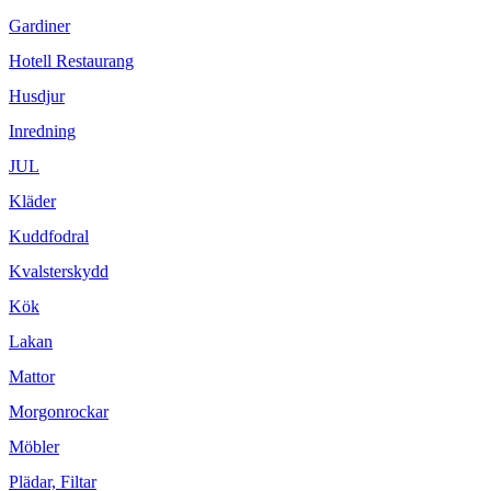
Gardiner
Hotell Restaurang
Husdjur
Inredning
JUL
Kläder
Kuddfodral
Kvalsterskydd
Kök
Lakan
Mattor
Morgonrockar
Möbler
Plädar, Filtar