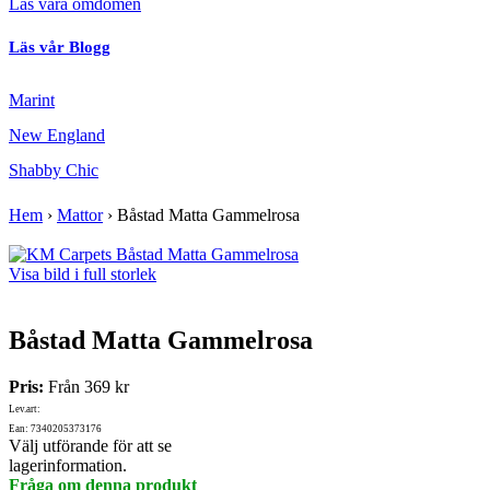
Läs våra omdömen
Läs vår Blogg
Marint
New England
Shabby Chic
Hem
›
Mattor
›
Båstad Matta Gammelrosa
Visa bild i full storlek
Båstad Matta Gammelrosa
Pris:
Från
369 kr
Lev.art:
Ean: 7340205373176
Välj utförande för att se
lagerinformation.
Fråga om denna produkt