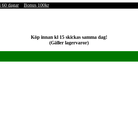
i 60 dagar
Bonus 100kr
Köp innan kl 15 skickas samma dag!
(Gäller lagervaror)