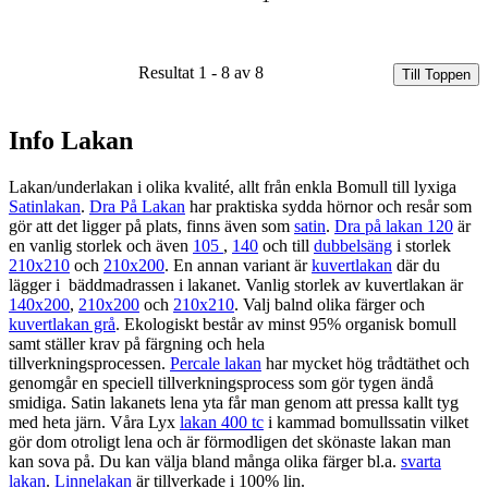
Resultat 1 - 8 av 8
Till Toppen
Info Lakan
Lakan/underlakan i olika kvalité, allt från enkla Bomull till lyxiga
Satinlakan
.
Dra På Lakan
har praktiska sydda hörnor och resår som
gör att det ligger på plats, finns även som
satin
.
Dra på lakan 120
är
en vanlig storlek och även
105
,
140
och till
dubbelsäng
i storlek
210x210
och
210x200
. En annan variant är
kuvertlakan
där du
lägger i bäddmadrassen i lakanet. Vanlig storlek av kuvertlakan är
140x200
,
210x200
och
210x210
. Valj balnd olika färger och
kuvertlakan grå
. Ekologiskt består av minst 95% organisk bomull
samt ställer krav på färgning och hela
tillverkningsprocessen.
Percale lakan
har mycket hög trådtäthet och
genomgår en speciell tillverkningsprocess som gör tygen ändå
smidiga. Satin lakanets lena yta får man genom att pressa kallt tyg
med heta järn. Våra Lyx
lakan 400 tc
i kammad bomullssatin vilket
gör dom otroligt lena och är förmodligen det skönaste lakan man
kan sova på. Du kan välja bland många olika färger bl.a.
svarta
lakan
.
Linnelakan
är tillverkade i 100% lin.