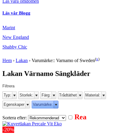
Läs våra omdömen
Läs vår Blogg
Marint
New England
Shabby Chic
(
x
)
Hem
›
Lakan
›
Varumärke:: Varnamo of Sweden
Lakan Värnamo Sängkläder
Filtrera
Typ:
Storlek:
Färg:
Trådtäthet
Material:
Egenskaper
Varumärke:
Rea
Sortera efter:
-20%