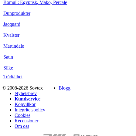
Bomull: Egyptisk, Mako, Percale
Dunprodukter
Jacquard
Kvalster
Martindale
Satin
Silke
Trådtäthet
© 2008-2026 Sovtex
Blogg
Nyhetsbrev
Kundservice
Köpvillkor
Integritetspolicy
Cookies
Recensioner
Om oss