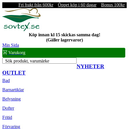
Fri frakt från 600kr
Öppet köp i 60 dagar
Bonus 100kr
Köp innan kl 15 skickas samma dag!
(Gäller lagervaror)
Min Sida
Varukorg
Sök produkt, varumärke
NYHETER
OUTLET
Bad
Barnartiklar
Belysning
Dofter
Fritid
Förvaring