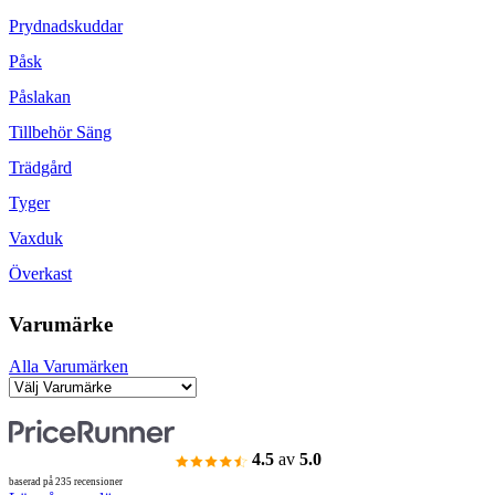
Prydnadskuddar
Påsk
Påslakan
Tillbehör Säng
Trädgård
Tyger
Vaxduk
Överkast
Varumärke
Alla Varumärken
4.5
av
5.0
baserad på 235 recensioner