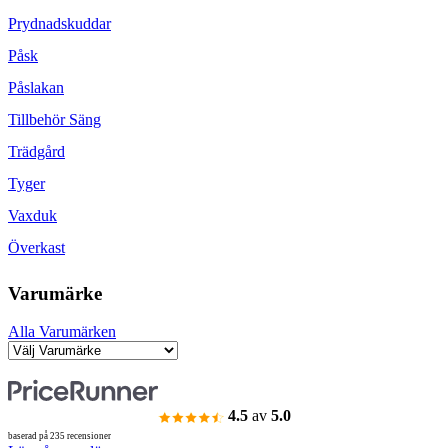
Prydnadskuddar
Påsk
Påslakan
Tillbehör Säng
Trädgård
Tyger
Vaxduk
Överkast
Varumärke
Alla Varumärken
4.5
av
5.0
baserad på 235 recensioner