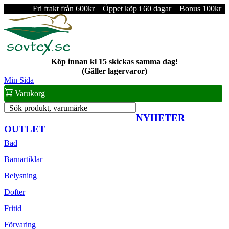
Fri frakt från 600kr
Öppet köp i 60 dagar
Bonus 100kr
Köp innan kl 15 skickas samma dag!
(Gäller lagervaror)
Min Sida
Varukorg
Sök produkt, varumärke
NYHETER
OUTLET
Bad
Barnartiklar
Belysning
Dofter
Fritid
Förvaring