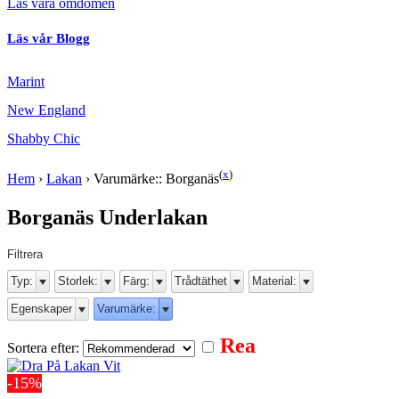
Läs våra omdömen
Läs vår Blogg
Marint
New England
Shabby Chic
(
x
)
Hem
›
Lakan
›
Varumärke:: Borganäs
Borganäs Underlakan
Filtrera
Typ:
Storlek:
Färg:
Trådtäthet
Material:
Egenskaper
Varumärke:
Rea
Sortera efter:
-15%