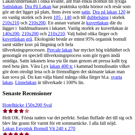
Lakan/underlakan i olika kvalité, allt från enkla Bomull till lyxiga
Satinlakan
.
Dra På Lakan
har praktiska sydda hörnor och resår som
gör att det ligger på plats, finns även som
satin
.
Dra på lakan 120
är
en vanlig storlek och även
105
,
140
och till
dubbelsäng
i storlek
210x210
och
210x200
. En annan variant är
kuvertlakan
där du
lägger i bäddmadrassen i lakanet. Vanlig storlek av kuvertlakan är
140x200
,
210x200
och
210x210
. Valj balnd olika färger och
kuvertlakan grå
. Ekologiskt består av minst 95% organisk bomull
samt ställer krav på färgning och hela
tillverkningsprocessen.
Percale lakan
har mycket hög trådtäthet och
genomgår en speciell tillverkningsprocess som gör tygen ändå
smidiga. Satin lakanets lena yta får man genom att pressa kallt tyg
med heta järn. Våra Lyx
lakan 400 tc
i kammad bomullssatin vilket
gör dom otroligt lena och är förmodligen det skönaste lakan man
kan sova på. Du kan välja bland många olika färger bl.a.
svarta
lakan
.
Linnelakan
är tillverkade i 100% lin.
Senaste Recensioner
Hotelltäcke 150x200 Sval
Helt OK. Första natten var det perfekt. Sedan fluffade det till sig och
blev lite grann för varmt för ett sommartäcke. I alla fall nöjd.
Lakan Egyptisk Bomull Vit 240 x 270