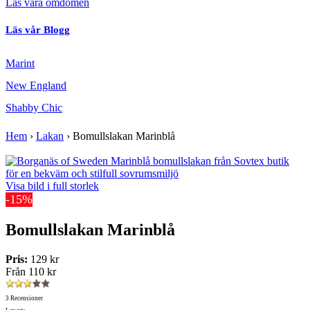
Läs våra omdömen
Läs vår Blogg
Marint
New England
Shabby Chic
Hem
›
Lakan
›
Bomullslakan Marinblå
Visa bild i full storlek
-15%
Bomullslakan Marinblå
Pris:
129 kr
Från
110 kr
3 Recensioner