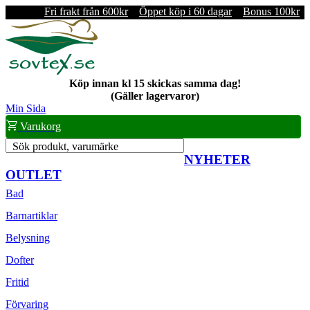
Fri frakt från 600kr
Öppet köp i 60 dagar
Bonus 100kr
Köp innan kl 15 skickas samma dag!
(Gäller lagervaror)
Min Sida
Varukorg
Sök produkt, varumärke
NYHETER
OUTLET
Bad
Barnartiklar
Belysning
Dofter
Fritid
Förvaring