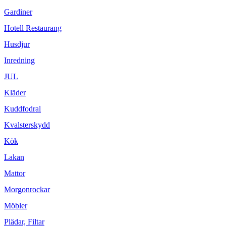
Gardiner
Hotell Restaurang
Husdjur
Inredning
JUL
Kläder
Kuddfodral
Kvalsterskydd
Kök
Lakan
Mattor
Morgonrockar
Möbler
Plädar, Filtar