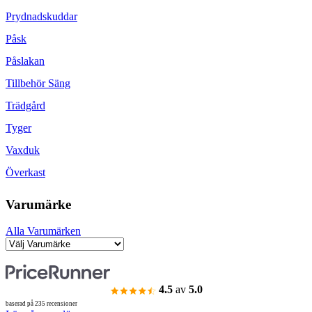
Prydnadskuddar
Påsk
Påslakan
Tillbehör Säng
Trädgård
Tyger
Vaxduk
Överkast
Varumärke
Alla Varumärken
4.5
av
5.0
baserad på 235 recensioner