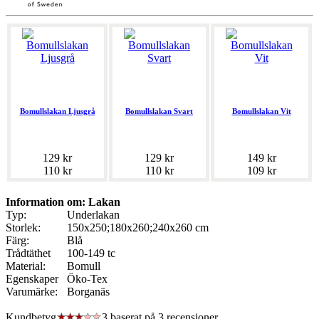
Bomullslakan Ljusgrå
Bomullslakan Svart
Bomullslakan Vit
129 kr
129 kr
149 kr
110 kr
110 kr
109 kr
Information om: Lakan
Typ:
Underlakan
Storlek:
150x250;180x260;240x260 cm
Färg:
Blå
Trådtäthet
100-149 tc
Material:
Bomull
Egenskaper
Öko-Tex
Varumärke:
Borganäs
Kundbetyg
3 baserat på
3
recensioner.