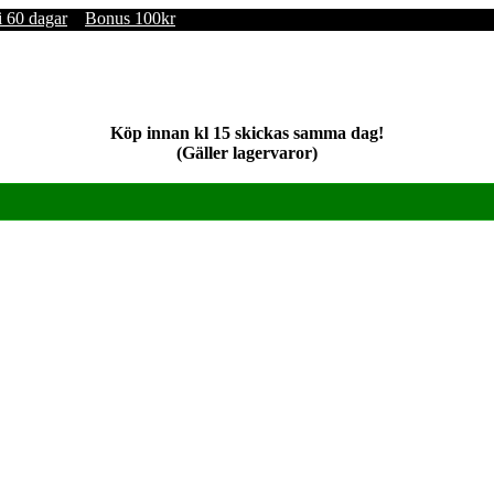
i 60 dagar
Bonus 100kr
Köp innan kl 15 skickas samma dag!
(Gäller lagervaror)