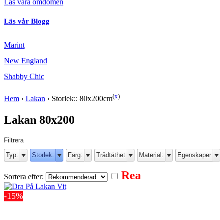
Läs våra omdömen
Läs vår Blogg
Marint
New England
Shabby Chic
(
x
)
Hem
›
Lakan
›
Storlek:: 80x200cm
Lakan 80x200
Filtrera
Typ:
Storlek:
Färg:
Trådtäthet
Material:
Egenskaper
Rea
Sortera efter:
-15%