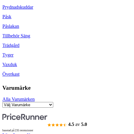
Prydnadskuddar
Påsk
Påslakan
Tillbehör Säng
Trädgård
Tyger
Vaxduk
Överkast
Varumärke
Alla Varumärken
4.5
av
5.0
baserad på 235 recensioner