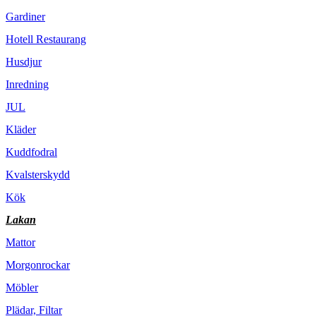
Gardiner
Hotell Restaurang
Husdjur
Inredning
JUL
Kläder
Kuddfodral
Kvalsterskydd
Kök
Lakan
Mattor
Morgonrockar
Möbler
Plädar, Filtar