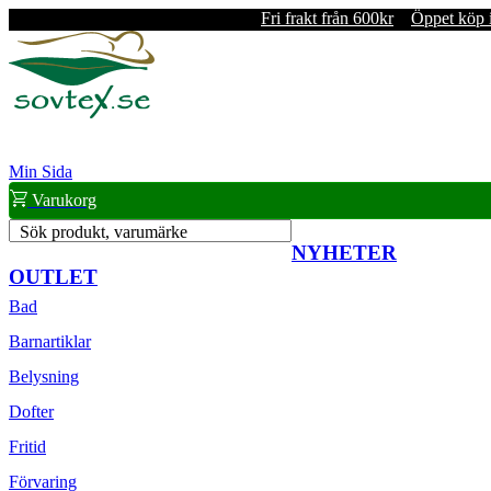
Fri frakt från 600kr
Öppet köp 
Min Sida
Varukorg
Sök produkt, varumärke
NYHETER
OUTLET
Bad
Barnartiklar
Belysning
Dofter
Fritid
Förvaring