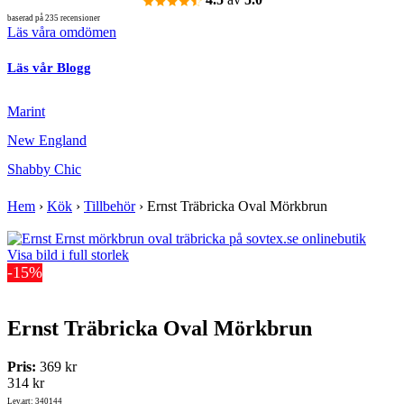
baserad på 235 recensioner
Läs våra omdömen
Läs vår Blogg
Marint
New England
Shabby Chic
Hem
›
Kök
›
Tillbehör
›
Ernst Träbricka Oval Mörkbrun
Visa bild i full storlek
-15%
Ernst Träbricka Oval Mörkbrun
Pris:
369 kr
314 kr
Lev.art: 340144