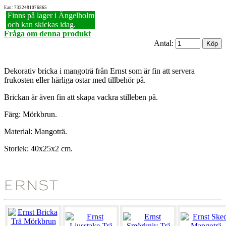
Ean: 7332481076865
Finns på lager i Ängelholm
och kan skickas idag.
Fråga om denna produkt
Antal:
Dekorativ bricka i mangoträ från Ernst som är fin att servera
frukosten eller härliga ostar med tillbehör på.
Brickan är även fin att skapa vackra stilleben på.
Färg: Mörkbrun.
Material: Mangoträ.
Storlek: 40x25x2 cm.