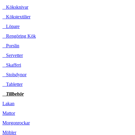
Köksknivar
Kökstextilier
Löpare
Rengöring Kök
Porslin
Servetter
Skafferi
Stolsdynor
Tabletter
Tillbehör
Lakan
Mattor
Morgonrockar
Möbler