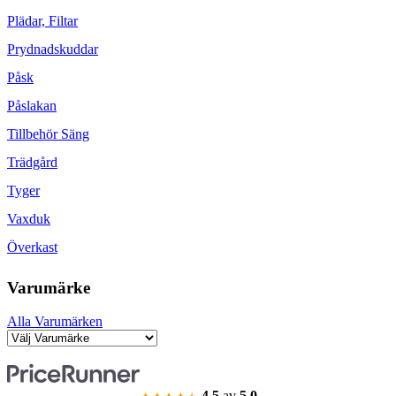
Plädar, Filtar
Prydnadskuddar
Påsk
Påslakan
Tillbehör Säng
Trädgård
Tyger
Vaxduk
Överkast
Varumärke
Alla Varumärken
4.5
av
5.0