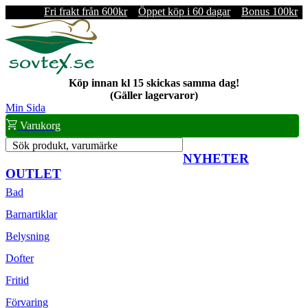
Fri frakt från 600kr
Öppet köp i 60 dagar
Bonus 100kr
Köp innan kl 15 skickas samma dag!
(Gäller lagervaror)
Min Sida
Varukorg
Sök produkt, varumärke
NYHETER
OUTLET
Bad
Barnartiklar
Belysning
Dofter
Fritid
Förvaring