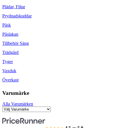
Plädar, Filtar
Prydnadskuddar
Påsk
Påslakan
Tillbehör Säng
Trädgård
Tyger
Vaxduk
Överkast
Varumärke
Alla Varumärken
4.5
av
5.0