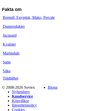
Fakta om
Bomull: Egyptisk, Mako, Percale
Dunprodukter
Jacquard
Kvalster
Martindale
Satin
Silke
Trådtäthet
© 2008-2026 Sovtex
Blogg
Nyhetsbrev
Kundservice
Köpvillkor
Integritetspolicy
Cookies