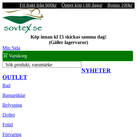
Fri frakt från 600kr
Öppet köp i 60 dagar
Bonus 100kr
Köp innan kl 15 skickas samma dag!
(Gäller lagervaror)
Min Sida
Varukorg
Sök produkt, varumärke
NYHETER
OUTLET
Bad
Barnartiklar
Belysning
Dofter
Fritid
Förvaring