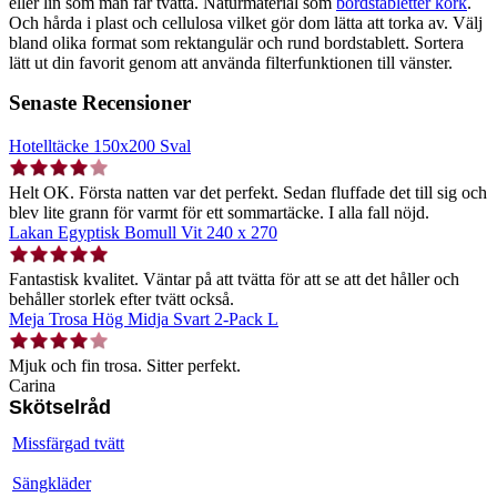
eller lin som man får tvätta. Naturmaterial som
bordstabletter kork
.
Och hårda i plast och cellulosa vilket gör dom lätta att torka av. Välj
bland olika format som rektangulär och rund bordstablett. Sortera
lätt ut din favorit genom att använda filterfunktionen till vänster.
Senaste Recensioner
Hotelltäcke 150x200 Sval
Helt OK. Första natten var det perfekt. Sedan fluffade det till sig och
blev lite grann för varmt för ett sommartäcke. I alla fall nöjd.
Lakan Egyptisk Bomull Vit 240 x 270
Fantastisk kvalitet. Väntar på att tvätta för att se att det håller och
behåller storlek efter tvätt också.
Meja Trosa Hög Midja Svart 2-Pack L
Mjuk och fin trosa. Sitter perfekt.
Carina
Skötselråd
Missfärgad tvätt
Sängkläder