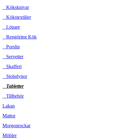
Köksknivar
Kökstextilier
Löpare
Rengöring Kök
Porslin
Servetter
Skafferi
Stolsdynor
Tabletter
Tillbehör
Lakan
Mattor
Morgonrockar
Möbler