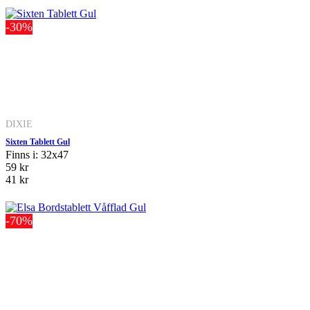
-30%
DIXIE
Sixten Tablett Gul
Finns i: 32x47
59 kr
41 kr
-70%