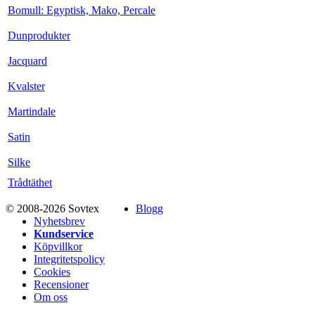
Bomull: Egyptisk, Mako, Percale
Dunprodukter
Jacquard
Kvalster
Martindale
Satin
Silke
Trådtäthet
© 2008-2026 Sovtex
Blogg
Nyhetsbrev
Kundservice
Köpvillkor
Integritetspolicy
Cookies
Recensioner
Om oss