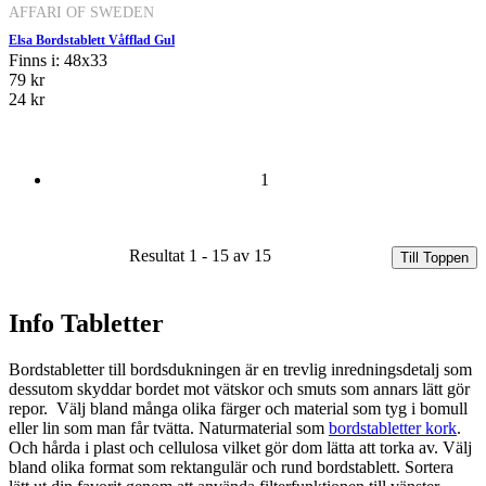
AFFARI OF SWEDEN
Elsa Bordstablett Våfflad Gul
Finns i: 48x33
79 kr
24 kr
1
Resultat 1 - 15 av 15
Till Toppen
Info Tabletter
Bordstabletter till bordsdukningen är en trevlig inredningsdetalj som
dessutom skyddar bordet mot vätskor och smuts som annars lätt gör
repor. Välj bland många olika färger och material som tyg i bomull
eller lin som man får tvätta. Naturmaterial som
bordstabletter kork
.
Och hårda i plast och cellulosa vilket gör dom lätta att torka av. Välj
bland olika format som rektangulär och rund bordstablett. Sortera