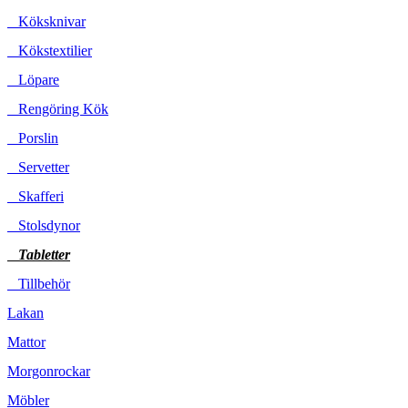
Köksknivar
Kökstextilier
Löpare
Rengöring Kök
Porslin
Servetter
Skafferi
Stolsdynor
Tabletter
Tillbehör
Lakan
Mattor
Morgonrockar
Möbler