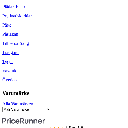
Plädar, Filtar
Prydnadskuddar
Påsk
Påslakan
Tillbehör Säng
Trädgård
Tyger
Vaxduk
Överkast
Varumärke
Alla Varumärken
4.5
av
5.0