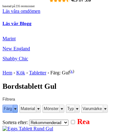
baserad på 235 recensioner
Läs våra omdömen
Läs vår Blogg
Marint
New England
Shabby Chic
(
x
)
Hem
›
Kök
›
Tabletter
›
Färg: Gul
Bordstablett Gul
Filtrera
Färg
Material
Mönster
Typ
Varumärke
Rea
Sortera efter: