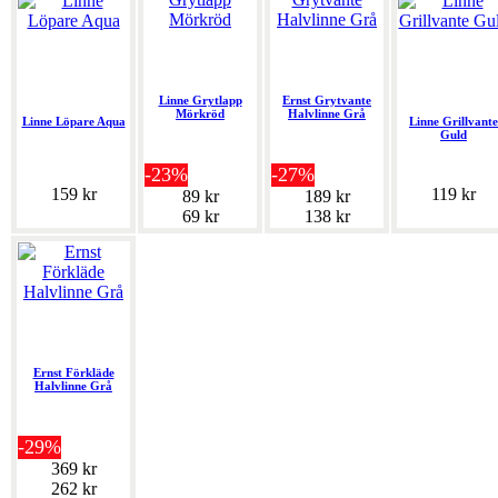
Linne Grytlapp
Ernst Grytvante
Mörkröd
Halvlinne Grå
Linne Löpare Aqua
Linne Grillvante
Guld
-23%
-27%
159 kr
119 kr
89 kr
189 kr
69 kr
138 kr
Ernst Förkläde
Halvlinne Grå
-29%
369 kr
262 kr