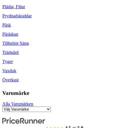
Plädar, Filtar
Prydnadskuddar
Påsk
Påslakan
Tillbehör Säng
Trädgård
Tyger
Vaxduk
Överkast
Varumärke
Alla Varumärken
4.5
av
5.0