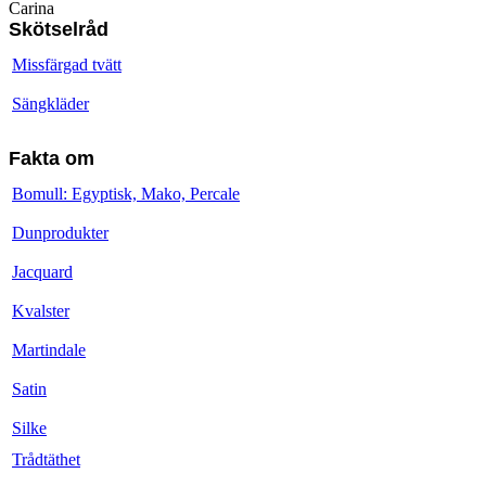
Carina
Skötselråd
Missfärgad tvätt
Sängkläder
Fakta om
Bomull: Egyptisk, Mako, Percale
Dunprodukter
Jacquard
Kvalster
Martindale
Satin
Silke
Trådtäthet