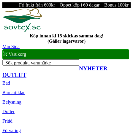
Fri frakt från 600kr
Öppet köp i 60 dagar
Bonus 100kr
Köp innan kl 15 skickas samma dag!
(Gäller lagervaror)
Min Sida
Varukorg
Sök produkt, varumärke
NYHETER
OUTLET
Bad
Barnartiklar
Belysning
Dofter
Fritid
Förvaring