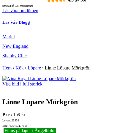
baserad på 235 recensioner
Läs våra omdömen
Läs vår Blogg
Marint
New England
Shabby Chic
Hem
›
Kök
›
Löpare
›
Linne Löpare Mörkgrön
Visa bild i full storlek
Linne Löpare Mörkgrön
Pris:
159 kr
Lev.art: 23808
Ean: 7332463177559
Finns på lager i Ängelholm