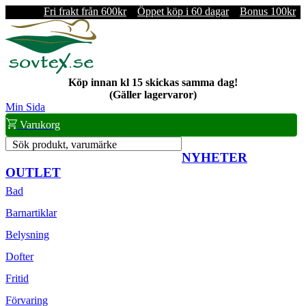
Fri frakt från 600kr
Öppet köp i 60 dagar
Bonus 100kr
Köp innan kl 15 skickas samma dag!
(Gäller lagervaror)
Min Sida
Varukorg
Sök produkt, varumärke
NYHETER
OUTLET
Bad
Barnartiklar
Belysning
Dofter
Fritid
Förvaring