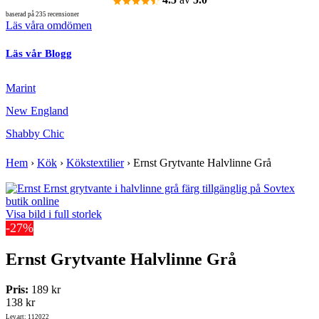
baserad på 235 recensioner
Läs våra omdömen
Läs vår Blogg
Marint
New England
Shabby Chic
Hem
›
Kök
›
Kökstextilier
›
Ernst Grytvante Halvlinne Grå
Visa bild i full storlek
-27%
Ernst Grytvante Halvlinne Grå
Pris:
189 kr
138 kr
Lev.art: 112022