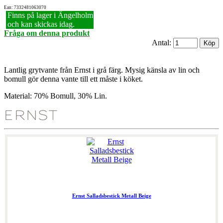
Ean: 7332481063070
Finns på lager i Ängelholm
och kan skickas idag.
Fråga om denna produkt
Antal:
Lantlig grytvante från Ernst i grå färg. Mysig känsla av lin och
bomull gör denna vante till ett måste i köket.
Material: 70% Bomull, 30% Lin.
Ernst Salladsbestick Metall Beige