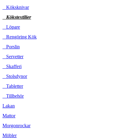
Köksknivar
Kökstextilier
Löpare
Rengöring Kök
Porslin
Servetter
Skafferi
Stolsdynor
Tabletter
Tillbehör
Lakan
Mattor
Morgonrockar
Möbler