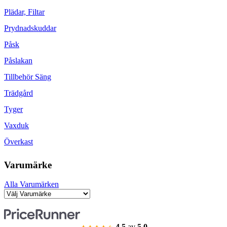
Plädar, Filtar
Prydnadskuddar
Påsk
Påslakan
Tillbehör Säng
Trädgård
Tyger
Vaxduk
Överkast
Varumärke
Alla Varumärken
4.5
av
5.0