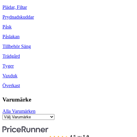
Plädar, Filtar
Prydnadskuddar
Påsk
Påslakan
Tillbehör Säng
Trädgård
Tyger
Vaxduk
Överkast
Varumärke
Alla Varumärken
4.5
av
5.0