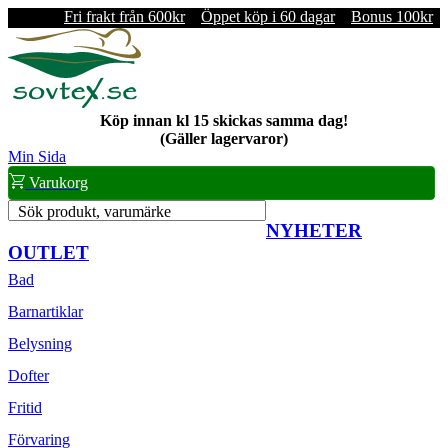
Fri frakt från 600kr
Öppet köp i 60 dagar
Bonus 100kr
Köp innan kl 15 skickas samma dag!
(Gäller lagervaror)
Min Sida
Varukorg
Sök produkt, varumärke
NYHETER
OUTLET
Bad
Barnartiklar
Belysning
Dofter
Fritid
Förvaring