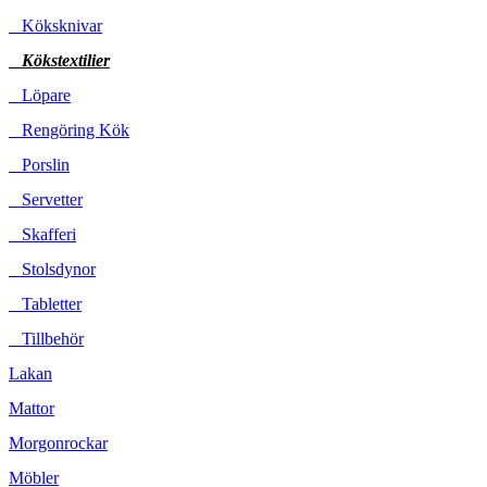
Köksknivar
Kökstextilier
Löpare
Rengöring Kök
Porslin
Servetter
Skafferi
Stolsdynor
Tabletter
Tillbehör
Lakan
Mattor
Morgonrockar
Möbler