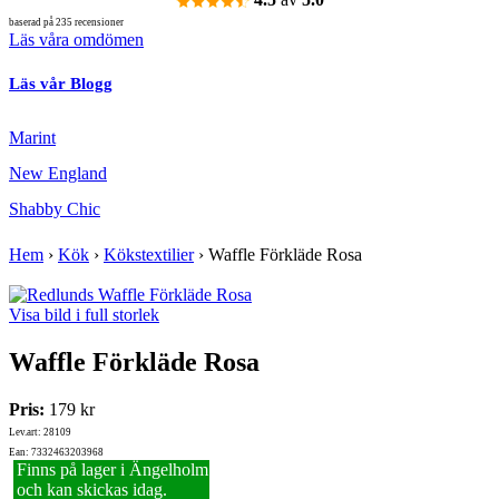
baserad på 235 recensioner
Läs våra omdömen
Läs vår Blogg
Marint
New England
Shabby Chic
Hem
›
Kök
›
Kökstextilier
›
Waffle Förkläde Rosa
Visa bild i full storlek
Waffle Förkläde Rosa
Pris:
179 kr
Lev.art: 28109
Ean: 7332463203968
Finns på lager i Ängelholm
och kan skickas idag.