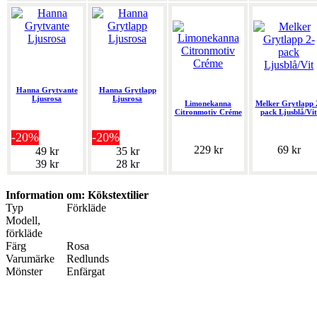
Hanna Grytvante
Hanna Grytlapp
Ljusrosa
Ljusrosa
Limonekanna
Melker Grytlapp 
Citronmotiv Créme
pack Ljusblå/Vit
-20%
-20%
229 kr
69 kr
49 kr
35 kr
39 kr
28 kr
Information om: Kökstextilier
Typ
Förkläde
Modell,
förkläde
Färg
Rosa
Varumärke
Redlunds
Mönster
Enfärgat