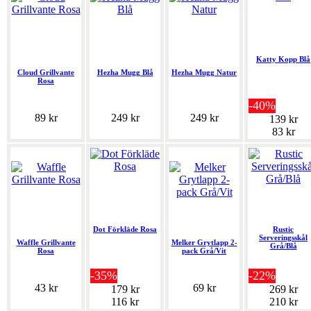
Katty Kopp Blå
Cloud Grillvante
Hezha Mugg Blå
Hezha Mugg Natur
Rosa
-40%
89 kr
249 kr
249 kr
139 kr
83 kr
Dot Förkläde Rosa
Rustic
Serveringsskål
Waffle Grillvante
Melker Grytlapp 2-
Grå/Blå
Rosa
pack Grå/Vit
-35%
-22%
43 kr
69 kr
179 kr
269 kr
116 kr
210 kr