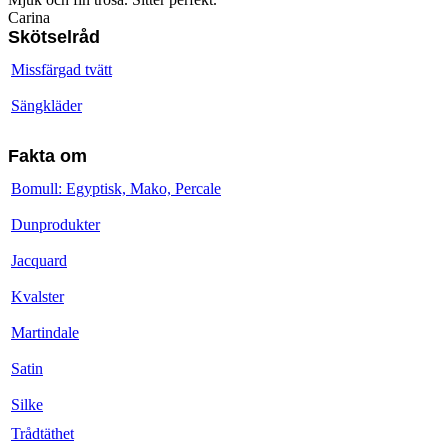
Carina
Skötselråd
Missfärgad tvätt
Sängkläder
Fakta om
Bomull: Egyptisk, Mako, Percale
Dunprodukter
Jacquard
Kvalster
Martindale
Satin
Silke
Trådtäthet