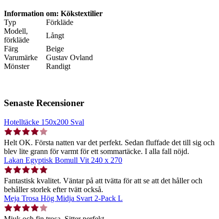
Information om: Kökstextilier
Typ
Förkläde
Modell,
Långt
förkläde
Färg
Beige
Varumärke
Gustav Ovland
Mönster
Randigt
Senaste Recensioner
Hotelltäcke 150x200 Sval
Helt OK. Första natten var det perfekt. Sedan fluffade det till sig och
blev lite grann för varmt för ett sommartäcke. I alla fall nöjd.
Lakan Egyptisk Bomull Vit 240 x 270
Fantastisk kvalitet. Väntar på att tvätta för att se att det håller och
behåller storlek efter tvätt också.
Meja Trosa Hög Midja Svart 2-Pack L
Mjuk och fin trosa. Sitter perfekt.