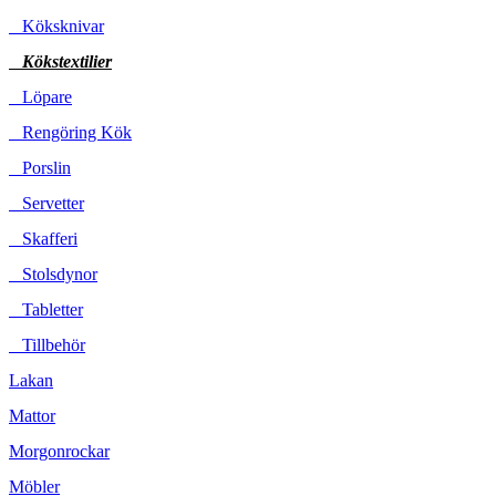
Köksknivar
Kökstextilier
Löpare
Rengöring Kök
Porslin
Servetter
Skafferi
Stolsdynor
Tabletter
Tillbehör
Lakan
Mattor
Morgonrockar
Möbler