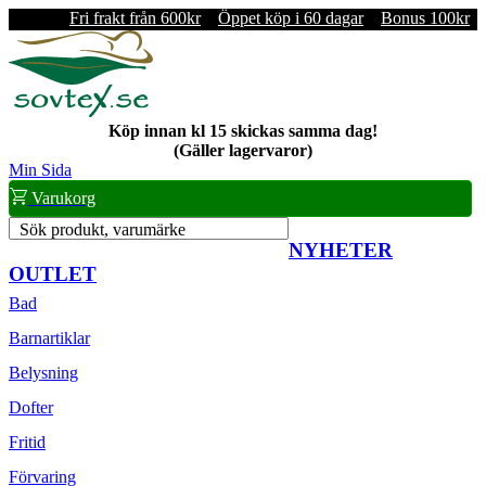
Fri frakt från 600kr
Öppet köp i 60 dagar
Bonus 100kr
Köp innan kl 15 skickas samma dag!
(Gäller lagervaror)
Min Sida
Varukorg
Sök produkt, varumärke
NYHETER
OUTLET
Bad
Barnartiklar
Belysning
Dofter
Fritid
Förvaring