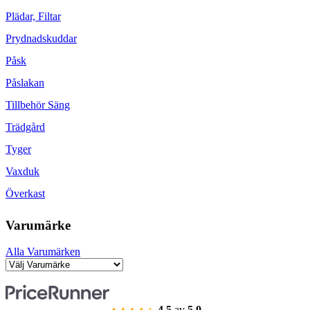
Plädar, Filtar
Prydnadskuddar
Påsk
Påslakan
Tillbehör Säng
Trädgård
Tyger
Vaxduk
Överkast
Varumärke
Alla Varumärken
4.5
av
5.0