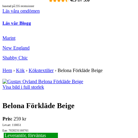
baserad på 235 recensioner
Läs våra omdömen
Läs vår Blogg
Marint
New England
Shabby Chic
Hem
›
Kök
›
Kökstextilier
›
Belona Förkläde Beige
Visa bild i full storlek
Belona Förkläde Beige
Pris:
259 kr
Lev.art: 118051
Ean: 7028231160761
Leverantör, förväntas