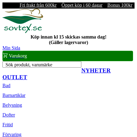
Fri frakt från 600kr
Öppet köp i 60 dagar
Bonus 100kr
Köp innan kl 15 skickas samma dag!
(Gäller lagervaror)
Min Sida
Varukorg
Sök produkt, varumärke
NYHETER
OUTLET
Bad
Barnartiklar
Belysning
Dofter
Fritid
Förvaring