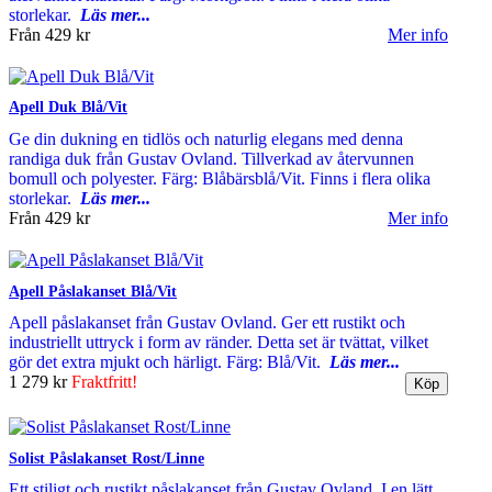
storlekar.
Läs mer...
Från
429 kr
Mer info
Apell Duk Blå/Vit
Ge din dukning en tidlös och naturlig elegans med denna
randiga duk från Gustav Ovland. Tillverkad av återvunnen
bomull och polyester. Färg: Blåbärsblå/Vit. Finns i flera olika
storlekar.
Läs mer...
Från
429 kr
Mer info
Apell Påslakanset Blå/Vit
Apell påslakanset från Gustav Ovland. Ger ett rustikt och
industriellt uttryck i form av ränder. Detta set är tvättat, vilket
gör det extra mjukt och härligt. Färg: Blå/Vit.
Läs mer...
1 279 kr
Fraktfritt!
Solist Påslakanset Rost/Linne
Ett stiligt och rustikt påslakanset från Gustav Ovland. I en lätt