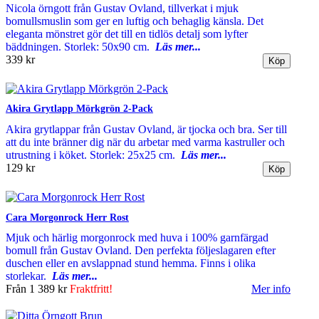
Nicola örngott från Gustav Ovland, tillverkat i mjuk
bomullsmuslin som ger en luftig och behaglig känsla. Det
eleganta mönstret gör det till en tidlös detalj som lyfter
bäddningen. Storlek: 50x90 cm.
Läs mer...
339 kr
Akira Grytlapp Mörkgrön 2-Pack
Akira grytlappar från Gustav Ovland, är tjocka och bra. Ser till
att du inte bränner dig när du arbetar med varma kastruller och
utrustning i köket. Storlek: 25x25 cm.
Läs mer...
129 kr
Cara Morgonrock Herr Rost
Mjuk och härlig morgonrock med huva i 100% garnfärgad
bomull från Gustav Ovland. Den perfekta följeslagaren efter
duschen eller en avslappnad stund hemma. Finns i olika
storlekar.
Läs mer...
Från
1 389 kr
Fraktfritt!
Mer info