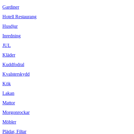
Gardiner
Hotell Restaurang
Husdjur
Inredning
JUL
Kläder
Kuddfodral
Kvalsterskydd
Kök
Lakan
Mattor
Morgonrockar
Möbler
Plädar, Filtar