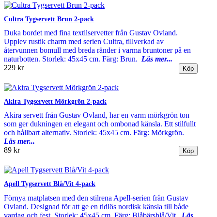
Cultra Tygservett Brun 2-pack
Duka bordet med fina textilservetter från Gustav Ovland.
Upplev rustik charm med serien Cultra, tillverkad av
återvunnen bomull med breda ränder i varma bruntoner på en
naturbotten. Storlek: 45x45 cm. Färg: Brun.
Läs mer...
229 kr
Akira Tygservett Mörkgrön 2-pack
Akira servett från Gustav Ovland, har en varm mörkgrön ton
som ger dukningen en elegant och ombonad känsla. Ett stilfullt
och hållbart alternativ. Storlek: 45x45 cm. Färg: Mörkgrön.
Läs mer...
89 kr
Apell Tygservett Blå/Vit 4-pack
Förnya matplatsen med den stilrena Apell-serien från Gustav
Ovland. Designad för att ge en tidlös nordisk känsla till både
vardag och fest. Storlek: 45x45 cm. Färg: Blåbärsblå/Vit.
Läs