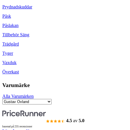
Prydnadskuddar
Påsk
Påslakan
Tillbehör Säng
Trädgård
Tyger
Vaxduk
Överkast
Varumärke
Alla Varumärken
4.5
av
5.0
baserad på 235 recensioner