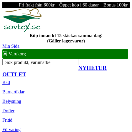
Fri frakt från 600kr
Öppet köp i 60 dagar
Bonus 100kr
Köp innan kl 15 skickas samma dag!
(Gäller lagervaror)
Min Sida
Varukorg
Sök produkt, varumärke
NYHETER
OUTLET
Bad
Barnartiklar
Belysning
Dofter
Fritid
Förvaring