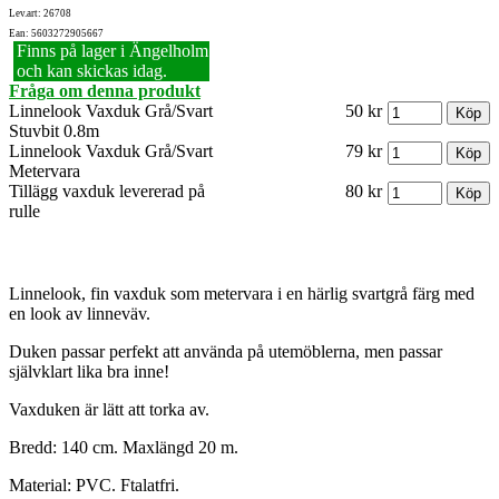
Lev.art: 26708
Ean: 5603272905667
Finns på lager i Ängelholm
och kan skickas idag.
Fråga om denna produkt
Linnelook Vaxduk Grå/Svart
50 kr
Stuvbit 0.8m
Linnelook Vaxduk Grå/Svart
79 kr
Metervara
Tillägg vaxduk levererad på
80 kr
rulle
Linnelook, fin vaxduk som metervara i en härlig svartgrå färg med
en look av linneväv.
Duken passar perfekt att använda på utemöblerna, men passar
självklart lika bra inne!
Vaxduken är lätt att torka av.
Bredd: 140 cm. Maxlängd 20 m.
Material: PVC. Ftalatfri.