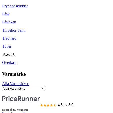
Prydnadskuddar
Påsk
Påslakan
Tillbehör Säng
Trädgård
Tyger
Vaxduk
Överkast
Varumärke
Alla Varumärken
4.5
av
5.0
baserad på 235 recensioner