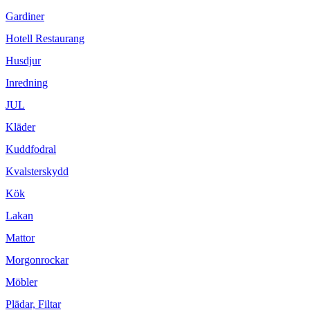
Gardiner
Hotell Restaurang
Husdjur
Inredning
JUL
Kläder
Kuddfodral
Kvalsterskydd
Kök
Lakan
Mattor
Morgonrockar
Möbler
Plädar, Filtar