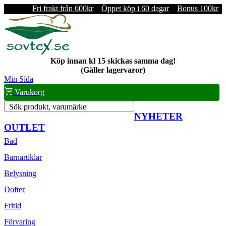
Fri frakt från 600kr
Öppet köp i 60 dagar
Bonus 100kr
Köp innan kl 15 skickas samma dag!
(Gäller lagervaror)
Min Sida
Varukorg
Sök produkt, varumärke
NYHETER
OUTLET
Bad
Barnartiklar
Belysning
Dofter
Fritid
Förvaring