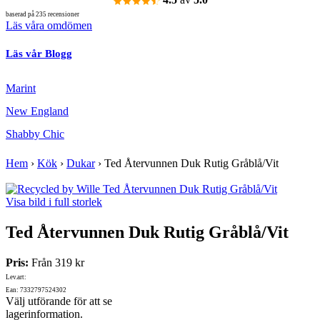
baserad på 235 recensioner
Läs våra omdömen
Läs vår Blogg
Marint
New England
Shabby Chic
Hem
›
Kök
›
Dukar
›
Ted Återvunnen Duk Rutig Gråblå/Vit
Visa bild i full storlek
Ted Återvunnen Duk Rutig Gråblå/Vit
Pris:
Från
319 kr
Lev.art:
Ean: 7332797524302
Välj utförande för att se
lagerinformation.