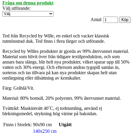
Fråga om denna produkt
Välj utförande
:
Antal:
Ted från Recycled by Wille, en enkel och vacker klassisk
rutmönstrad duk. Ted finns i flera färger och utförande.
Recycled by Willes produkter är gjorda av 99% återvunnet material.
Material som blivit över från tidigare textilproduktion, och som
annars bara slängs, blir helt nya produkter, vilket sparar upp till 50%
vatten och 30% energi. Och eftersom andras tygspill samlas in,
sorteras och tas tillvara på kan nya produkter skapas helt utan
omfärgning eller tillsättning av kemikalier.
Färg: Gråblå/Vit.
Material: 80% bomull, 20% polyester, 99% återvunnet material.
Tvättråd: Maskintvätt 40˚C, ej torktumling, använd ej
blekningsmedel, strykning hög värme på baksidan.
Finns i Storlek:
90x90 cm
Utgått
140x250 cm