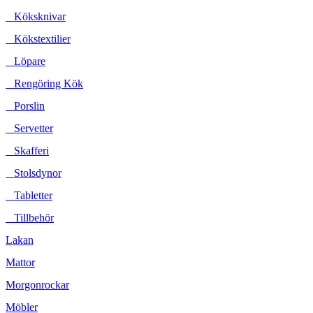
Köksknivar
Kökstextilier
Löpare
Rengöring Kök
Porslin
Servetter
Skafferi
Stolsdynor
Tabletter
Tillbehör
Lakan
Mattor
Morgonrockar
Möbler