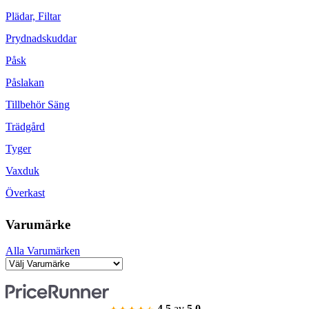
Plädar, Filtar
Prydnadskuddar
Påsk
Påslakan
Tillbehör Säng
Trädgård
Tyger
Vaxduk
Överkast
Varumärke
Alla Varumärken
4.5
av
5.0