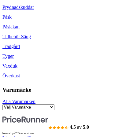
Prydnadskuddar
Påsk
Påslakan
Tillbehör Säng
Trädgård
Tyger
Vaxduk
Överkast
Varumärke
Alla Varumärken
4.5
av
5.0
baserad på 235 recensioner