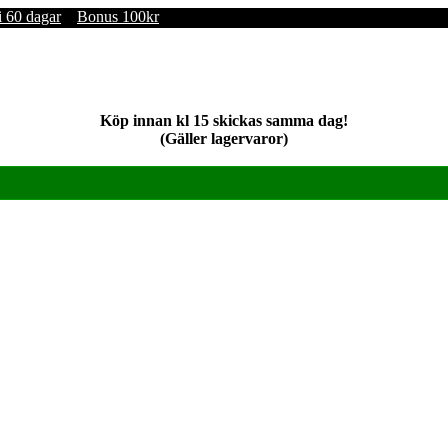
i 60 dagar
Bonus 100kr
Köp innan kl 15 skickas samma dag!
(Gäller lagervaror)