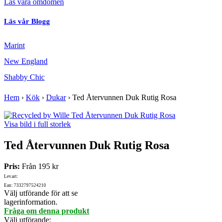
Läs våra omdömen
Läs vår Blogg
Marint
New England
Shabby Chic
Hem
›
Kök
›
Dukar
›
Ted Återvunnen Duk Rutig Rosa
Visa bild i full storlek
Ted Återvunnen Duk Rutig Rosa
Pris:
Från
195 kr
Lev.art:
Ean: 7332797524210
Välj utförande för att se
lagerinformation.
Fråga om denna produkt
Välj utförande
: