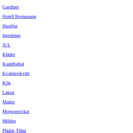
Gardiner
Hotell Restaurang
Husdjur
Inredning
JUL
Kläder
Kuddfodral
Kvalsterskydd
Kök
Lakan
Mattor
Morgonrockar
Möbler
Plädar, Filtar