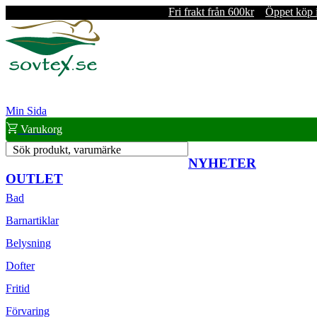
Fri frakt från 600kr
Öppet köp 
Min Sida
Varukorg
Sök produkt, varumärke
NYHETER
OUTLET
Bad
Barnartiklar
Belysning
Dofter
Fritid
Förvaring