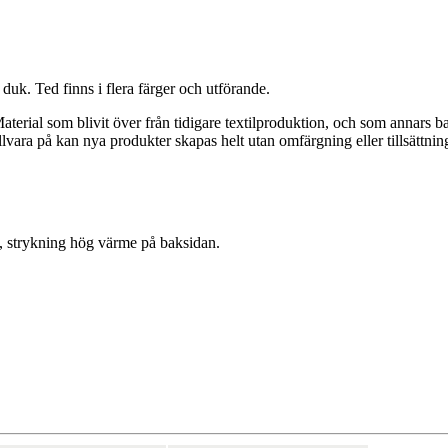
uk. Ted finns i flera färger och utförande.
erial som blivit över från tidigare textilproduktion, och som annars bara
llvara på kan nya produkter skapas helt utan omfärgning eller tillsättnin
, strykning hög värme på baksidan.