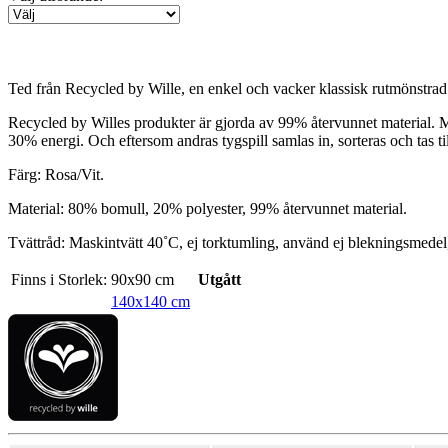
Ted från Recycled by Wille, en enkel och vacker klassisk rutmönstrad d
Recycled by Willes produkter är gjorda av 99% återvunnet material. Mat
30% energi. Och eftersom andras tygspill samlas in, sorteras och tas ti
Färg: Rosa/Vit.
Material: 80% bomull, 20% polyester, 99% återvunnet material.
Tvättråd: Maskintvätt 40˚C, ej torktumling, använd ej blekningsmedel
Finns i Storlek:
90x90 cm
Utgått
140x140 cm