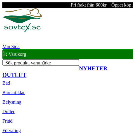
Fri frakt från 600kr
Öppet köp 
Min Sida
Varukorg
Sök produkt, varumärke
NYHETER
OUTLET
Bad
Barnartiklar
Belysning
Dofter
Fritid
Förvaring