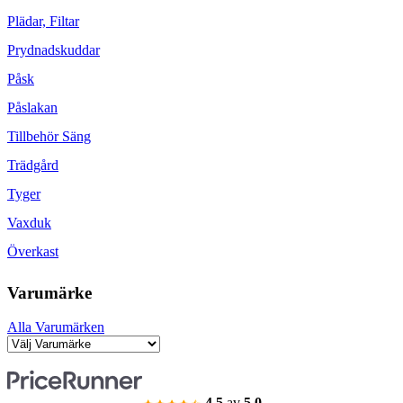
Plädar, Filtar
Prydnadskuddar
Påsk
Påslakan
Tillbehör Säng
Trädgård
Tyger
Vaxduk
Överkast
Varumärke
Alla Varumärken
4.5
av
5.0