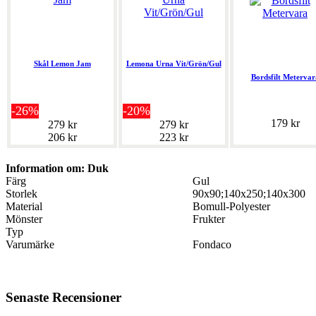
Skål Lemon Jam
Lemona Urna Vit/Grön/Gul
Bordsfilt Metervar
-26%
-20%
179 kr
279 kr
279 kr
206 kr
223 kr
Information om: Duk
Färg
Gul
Storlek
90x90;140x250;140x300
Material
Bomull-Polyester
Mönster
Frukter
Typ
Varumärke
Fondaco
Senaste Recensioner