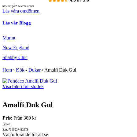
baserad på 235 recensioner
Läs våra omdömen
Läs vår Blogg
Marint
New England
Shabby Chic
Hem
›
Kök
›
Dukar
›
Amalfi Duk Gul
Visa bild i full storlek
Amalfi Duk Gul
Pris:
Från
389 kr
Lev.art:
Ean: 7340227412679
Välj utförande för att se