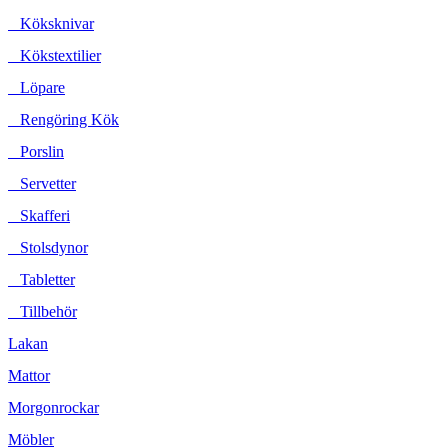
Köksknivar
Kökstextilier
Löpare
Rengöring Kök
Porslin
Servetter
Skafferi
Stolsdynor
Tabletter
Tillbehör
Lakan
Mattor
Morgonrockar
Möbler