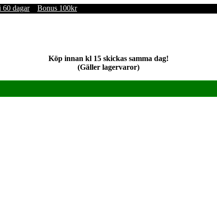
i 60 dagar
Bonus 100kr
Köp innan kl 15 skickas samma dag!
(Gäller lagervaror)