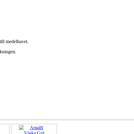
ill medelhavet.
ukningen.