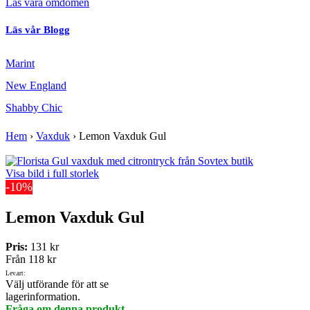
Läs våra omdömen
Läs vår Blogg
Marint
New England
Shabby Chic
Hem
›
Vaxduk
›
Lemon Vaxduk Gul
Visa bild i full storlek
-10%
Lemon Vaxduk Gul
Pris:
131 kr
Från
118 kr
Lev.art:
Välj utförande för att se
lagerinformation.
Fråga om denna produkt