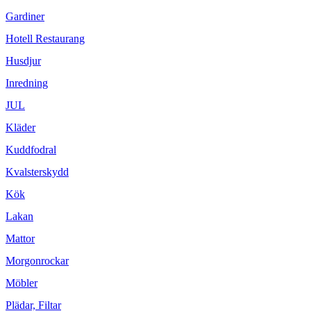
Gardiner
Hotell Restaurang
Husdjur
Inredning
JUL
Kläder
Kuddfodral
Kvalsterskydd
Kök
Lakan
Mattor
Morgonrockar
Möbler
Plädar, Filtar