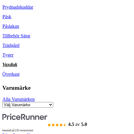
Prydnadskuddar
Påsk
Påslakan
Tillbehör Säng
Trädgård
Tyger
Vaxduk
Överkast
Varumärke
Alla Varumärken
4.5
av
5.0
baserad på 235 recensioner