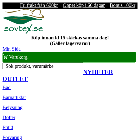
Fri frakt från 600kr
Öppet köp i 60 dagar
Bonus 100kr
Köp innan kl 15 skickas samma dag!
(Gäller lagervaror)
Min Sida
Varukorg
Sök produkt, varumärke
NYHETER
OUTLET
Bad
Barnartiklar
Belysning
Dofter
Fritid
Förvaring