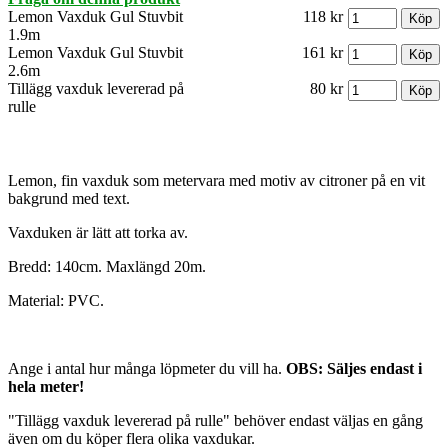
Lemon Vaxduk Gul Stuvbit
118 kr
1.9m
Lemon Vaxduk Gul Stuvbit
161 kr
2.6m
Tillägg vaxduk levererad på
80 kr
rulle
Lemon, fin vaxduk som metervara med motiv av citroner på en vit
bakgrund med text.
Vaxduken är lätt att torka av.
Bredd: 140cm. Maxlängd 20m.
Material: PVC.
Ange i antal hur många löpmeter du vill ha.
OBS: Säljes endast i
hela meter!
"Tillägg vaxduk levererad på rulle" behöver endast väljas en gång
även om du köper flera olika vaxdukar.