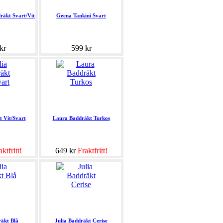
räkt Svart/Vit
Geena Tankini Svart
kr
599 kr
t Vit/Svart
Laura Baddräkt Turkos
ktfritt!
649 kr
Fraktfritt!
räkt Blå
Julia Baddräkt Cerise