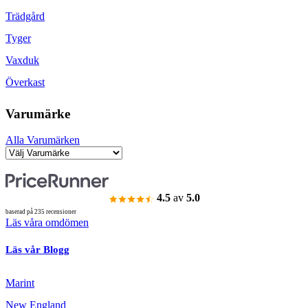
Trädgård
Tyger
Vaxduk
Överkast
Varumärke
Alla Varumärken
4.5
av
5.0
baserad på 235 recensioner
Läs våra omdömen
Läs vår Blogg
Marint
New England