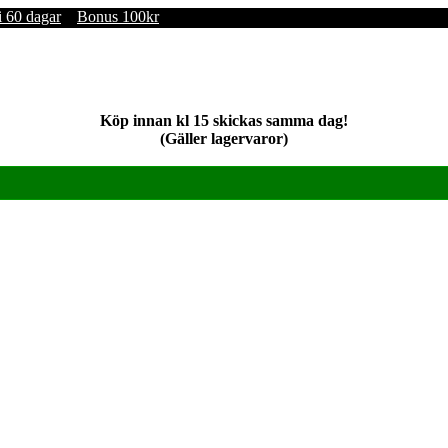
i 60 dagar
Bonus 100kr
Köp innan kl 15 skickas samma dag!
(Gäller lagervaror)