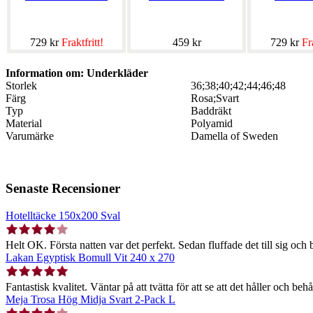
729 kr
Fraktfritt!
459 kr
729 kr
Fra
Information om: Underkläder
Storlek
36;38;40;42;44;46;48
Färg
Rosa;Svart
Typ
Baddräkt
Material
Polyamid
Varumärke
Damella of Sweden
Senaste Recensioner
Hotelltäcke 150x200 Sval
Helt OK. Första natten var det perfekt. Sedan fluffade det till sig och b
Lakan Egyptisk Bomull Vit 240 x 270
Fantastisk kvalitet. Väntar på att tvätta för att se att det håller och behå
Meja Trosa Hög Midja Svart 2-Pack L