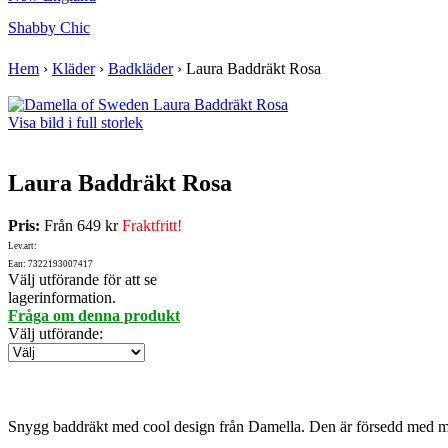
Shabby Chic
Hem
›
Kläder
›
Badkläder
›
Laura Baddräkt Rosa
Visa bild i full storlek
Laura Baddräkt Rosa
Pris:
Från
649 kr
Fraktfritt!
Lev.art:
Ean: 7322193007417
Välj utförande för att se
lagerinformation.
Fråga om denna produkt
Välj utförande
:
Snygg baddräkt med cool design från Damella. Den är försedd med mju