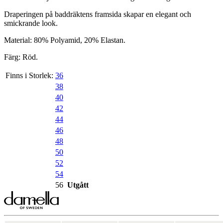
Draperingen på baddräktens framsida skapar en elegant och
smickrande look.
Material: 80% Polyamid, 20% Elastan.
Färg: Röd.
Finns i Storlek:
36
38
40
42
44
46
48
50
52
54
56
Utgått