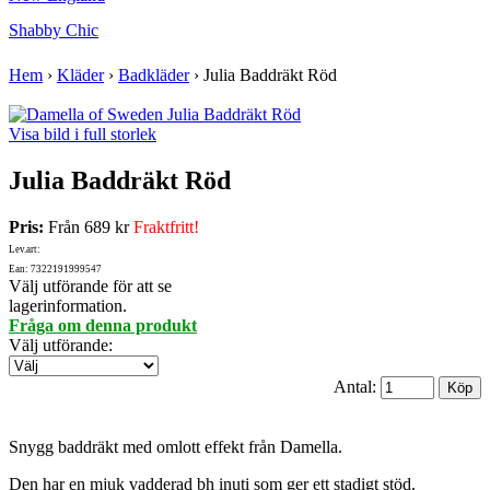
Shabby Chic
Hem
›
Kläder
›
Badkläder
›
Julia Baddräkt Röd
Visa bild i full storlek
Julia Baddräkt Röd
Pris:
Från
689 kr
Fraktfritt!
Lev.art:
Ean: 7322191999547
Välj utförande för att se
lagerinformation.
Fråga om denna produkt
Välj utförande
:
Antal:
Snygg baddräkt med omlott effekt från Damella.
Den har en mjuk vadderad bh inuti som ger ett stadigt stöd.