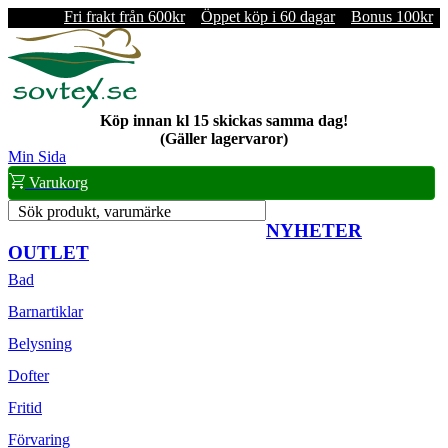
Fri frakt från 600kr
Öppet köp i 60 dagar
Bonus 100kr
Köp innan kl 15 skickas samma dag!
(Gäller lagervaror)
Min Sida
Varukorg
Sök produkt, varumärke
NYHETER
OUTLET
Bad
Barnartiklar
Belysning
Dofter
Fritid
Förvaring