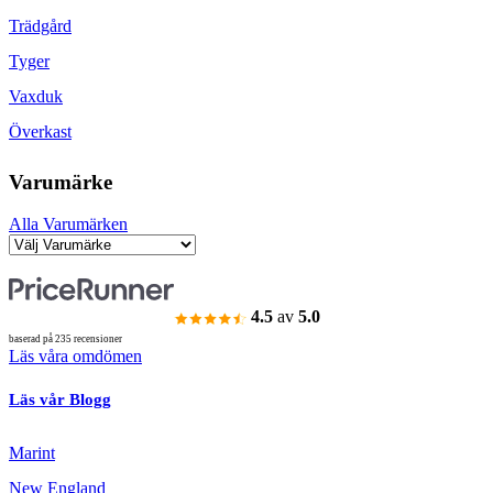
Trädgård
Tyger
Vaxduk
Överkast
Varumärke
Alla Varumärken
4.5
av
5.0
baserad på 235 recensioner
Läs våra omdömen
Läs vår Blogg
Marint
New England