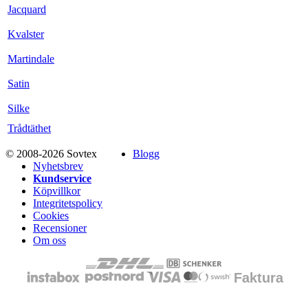
Jacquard
Kvalster
Martindale
Satin
Silke
Trådtäthet
© 2008-2026 Sovtex
Blogg
Nyhetsbrev
Kundservice
Köpvillkor
Integritetspolicy
Cookies
Recensioner
Om oss