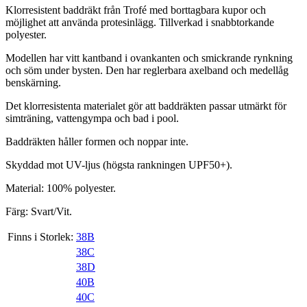
Klorresistent baddräkt från Trofé med borttagbara kupor och
möjlighet att använda protesinlägg. Tillverkad i snabbtorkande
polyester.
Modellen har vitt kantband i ovankanten och smickrande rynkning
och söm under bysten. Den har reglerbara axelband och medellåg
benskärning.
Det klorresistenta materialet gör att baddräkten passar utmärkt för
simträning, vattengympa och bad i pool.
Baddräkten håller formen och noppar inte.
Skyddad mot UV-ljus (högsta rankningen UPF50+).
Material: 100% polyester.
Färg: Svart/Vit.
Finns i Storlek:
38B
38C
38D
40B
40C