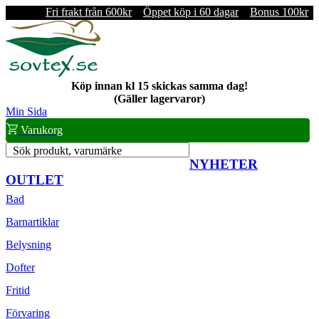
Fri frakt från 600kr
Öppet köp i 60 dagar
Bonus 100kr
Köp innan kl 15 skickas samma dag!
(Gäller lagervaror)
Min Sida
Varukorg
Sök produkt, varumärke
NYHETER
OUTLET
Bad
Barnartiklar
Belysning
Dofter
Fritid
Förvaring