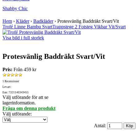
Shabby Chic
Hem
›
Kläder
›
Badkläder
›
Protesvänlig Baddräkt Svart/Vit
Trofé Linne Bambu Svart
Trappstege 2 Fotsteg Vikbar Vit/Svart
Visa bild i full storlek
Protesvänlig Baddräkt Svart/Vit
Pris:
Från
459 kr
1 Recensioner
Lev.art:
Ean: 7321140343455
Välj utförande för att se
lagerinformation.
Fråga om denna produkt
Välj utförande
:
Antal: