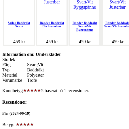
Sailor Baddräkt
Ränder Baddräkt
Ränder Baddräkt
Ränder Baddräk
Svart
Blå Justerbar
Svart/Vit
Svart/Vit Justerb
Ryggspänne
459 kr
459 kr
459 kr
459 kr
Information om: Underkläder
Storlek
Färg
Svart;Vit
Typ
Baddräkt
Material
Polyester
Varumärke
Trofe
Kundbetyg
5 baserat på
1
recensioner.
Recensioner:
Pia (2024-06-19)
Betyg: