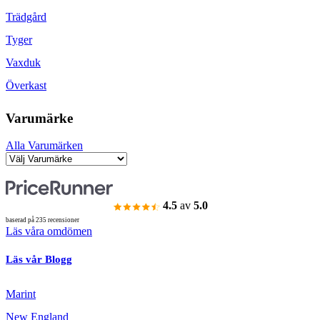
Trädgård
Tyger
Vaxduk
Överkast
Varumärke
Alla Varumärken
4.5
av
5.0
baserad på 235 recensioner
Läs våra omdömen
Läs vår Blogg
Marint
New England