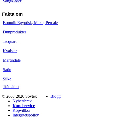
Sängkläder
Fakta om
Bomull: Egyptisk, Mako, Percale
Dunprodukter
Jacquard
Kvalster
Martindale
Satin
Silke
Trådtäthet
© 2008-2026 Sovtex
Blogg
Nyhetsbrev
Kundservice
Köpvillkor
Integritetspolicy