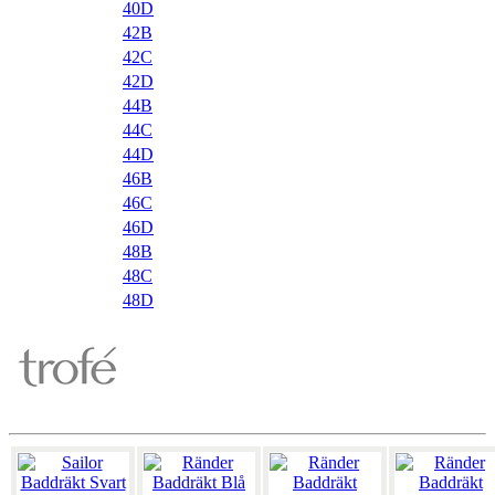
40D
42B
42C
42D
44B
44C
44D
46B
46C
46D
48B
48C
48D