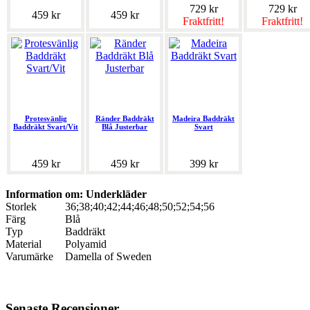
729 kr
729 kr
459 kr
459 kr
Fraktfritt!
Fraktfritt!
Protesvänlig
Ränder Baddräkt
Madeira Baddräkt
Baddräkt Svart/Vit
Blå Justerbar
Svart
459 kr
459 kr
399 kr
Information om: Underkläder
Storlek
36;38;40;42;44;46;48;50;52;54;56
Färg
Blå
Typ
Baddräkt
Material
Polyamid
Varumärke
Damella of Sweden
Senaste Recensioner