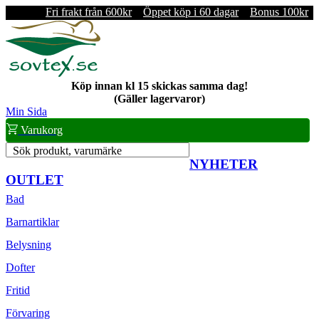
Fri frakt från 600kr
Öppet köp i 60 dagar
Bonus 100kr
Köp innan kl 15 skickas samma dag!
(Gäller lagervaror)
Min Sida
Varukorg
Sök produkt, varumärke
NYHETER
OUTLET
Bad
Barnartiklar
Belysning
Dofter
Fritid
Förvaring