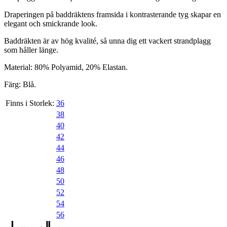
Draperingen på baddräktens framsida i kontrasterande tyg skapar en
elegant och smickrande look.
Baddräkten är av hög kvalité, så unna dig ett vackert strandplagg
som håller länge.
Material: 80% Polyamid, 20% Elastan.
Färg: Blå.
Finns i Storlek:
36
38
40
42
44
46
48
50
52
54
56