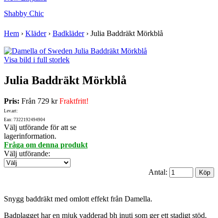
Shabby Chic
Hem
›
Kläder
›
Badkläder
›
Julia Baddräkt Mörkblå
Visa bild i full storlek
Julia Baddräkt Mörkblå
Pris:
Från
729 kr
Fraktfritt!
Lev.art:
Ean: 7322192494904
Välj utförande för att se
lagerinformation.
Fråga om denna produkt
Välj utförande
:
Antal:
Snygg baddräkt med omlott effekt från Damella.
Badplagget har en mjuk vadderad bh inuti som ger ett stadigt stöd.