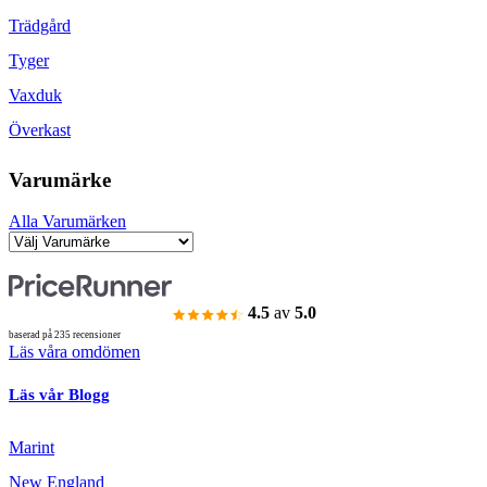
Trädgård
Tyger
Vaxduk
Överkast
Varumärke
Alla Varumärken
4.5
av
5.0
baserad på 235 recensioner
Läs våra omdömen
Läs vår Blogg
Marint
New England